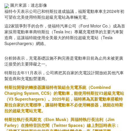
圖片來源：達志影像
福特今天表示公司已和特斯拉達成協議，福斯電動車車主2024年初
可望在北美使用特斯拉超級充電站為車輛充電。
這2家競爭對手的合作，使福特汽車公司（Ford Motor Co.）成為首
家採用電動車車商特斯拉（Tesla Inc）專屬充電標準的主要汽車製
造商，這讓福特能使用全美最大的特斯拉超級充電站（Tesla
Superchargers）網絡。
分析師表示，充電基礎設施不夠完善是電動車目前為止尚未被更廣
泛接受的主要障礙之一。
特斯拉去年11月表示，公司將把其自家的充電設計開放給其他汽車
製造商和充電點營運商。
特斯拉開發的轉接器讓福特有裝組合充電系統（Combined
Charging System, CCS）的電動車，能使用特斯拉V3超級充電站
（V3 Superchargers）。2025年起，福特將為其新電動車搭載特
斯拉自家的充電標準，讓福特電動車不必使用轉接器，就能在特斯
拉的超級充電站充電。
特斯拉執行長馬斯克（Elon Musk）與福特執行長法利（Jim
Farley）在推特音訊空間（Twitter Spaces）線上對話時表示：
「我們不想特斯拉的超級充電站網絡變成像一座『圍牆花園』。」