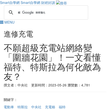
Smart自學網
Smart自學網 財經好讀
MENU
進修充電
不願超級充電站網絡變
「圍牆花園」！一文看懂
福特、特斯拉為何化敵為
友？
撰文者：中央社 更新時間：2023-05-26
瀏覽數：4,781
關鍵字：
電動車
特斯拉
中央社
充電樁
福特