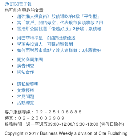
@ 訂閱電子報
您可能有興趣的文章
超強懶人投資術》股債通吃的4檔「平衡型」
當「散戶」開始做空，代表股市多頭將啟？用
雷浩斯公開挑選「優越好股」3步驟，累積報
用巴菲特準星 2招篩出績優股
學頂尖投資人 可賺超額報酬
如何面對股市萬點？達人這樣做：3步驟做好
關於商周集團
廣告刊登
網站合作
隱私權聲明
文章授權
常見問題
活動總覽
客戶服務專線：０２－２５１０８８８８
傳真：０２－２５０３６９８９
服務時間：週一至週五09:00~12:00/13:30~18:00 (例假日除外)
Copyright © 2017 Business Weekly a division of Cite Publishing