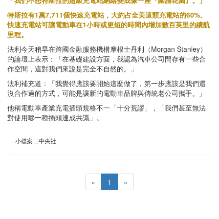
特斯拉有1萬7,711個快速充電站，大約占全美這類充電站的60%。
快速充電站可讓電動車在1小時或更短的時間內增加數百英里的續航
里程。
法利今天稍早在跨國金融服務機構摩根士丹利（Morgan Stanley）
的論壇上表示：「在基礎建設方面，我認為汽車公司間存有一些合
作空間，這對我們來說是完全不自然的。」
法利補充道：「我覺得應該要開始這麼做了，第一步應該是我們還
沒合作過的方式，可能是讓新的電動車品牌與傳統老公司攜手。」
他稱電動車產業充電插頭規格不一「十分荒謬」，「我們甚至無法
對使用哪一種插頭達成共識」。
小檔案＿中央社
«
1
»