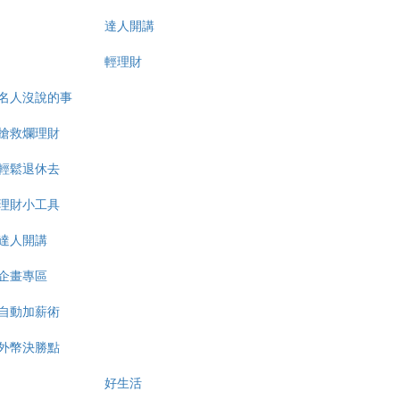
達人開講
輕理財
名人沒說的事
搶救爛理財
輕鬆退休去
理財小工具
達人開講
企畫專區
自動加薪術
外幣決勝點
好生活