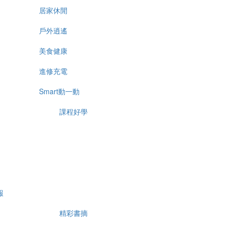
居家休閒
戶外逍遙
美食健康
進修充電
Smart動一動
課程好學
報
精彩書摘