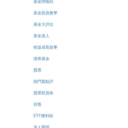
基金情報站
基金投資教學
基金大評比
基金達人
收益成長故事
債券基金
股票
熱門股點評
股票投資術
存股
ETF獲利術
達人開講