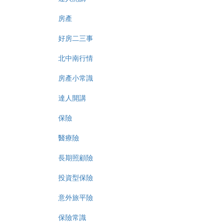
房產
好房二三事
北中南行情
房產小常識
達人開講
保險
醫療險
長期照顧險
投資型保險
意外旅平險
保險常識