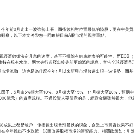
，今年前2月走出一波強勢上漲，而指數相對位置最低的陸股，更在中美貿
何觀察，以下本文將帶您一同瞭解目前A股市場的觀察重點。
數據決定升息的速度，甚至不排除有結束縮表的可能性。而ECB（ Europe
都將維持在現有水準。兩大央行皆釋出較先前更鴿派的訊息，宣告全球經濟呈
期市場流動，這也是為什麼今年1月以來新興市場普遍出現一波漲勢，而基
入因子，5月由5%擴大至10%、8月擴大至15%、11月擴大至20%，預期
兆4,000億元）的資產規模。不過投資人要留意的是，絕對金額雖然很大，
。
達8成以上都是散戶，使指數出現暴漲暴跌的現象，企業上市籌資效果不好
也在今年推出不少政策，試圖改善股權市場的籌資能力。相關政策如：引