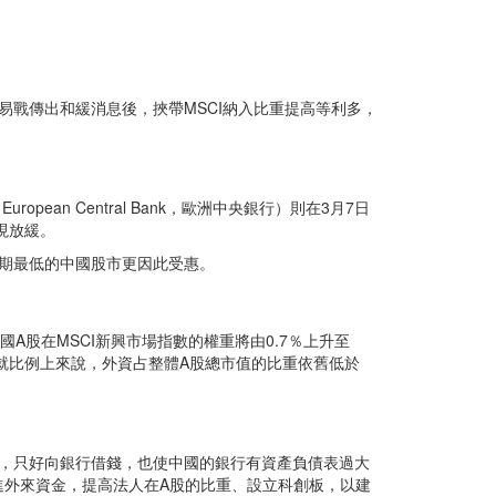
易戰傳出和緩消息後，挾帶MSCI納入比重提高等利多，
an Central Bank，歐洲中央銀行）則在3月7日
現放緩。
期最低的中國股市更因此受惠。
中國A股在MSCI新興市場指數的權重將由0.7％上升至
但就比例上來說，外資占整體A股總市值的比重依舊低於
，只好向銀行借錢，也使中國的銀行有資產負債表過大
進外來資金，提高法人在A股的比重、設立科創板，以建