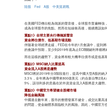
陸股
Fed
A股
中美貿易戰
在美國FED傳出較為鴿派的聲音後，全球股市普遍轉強
成為全球股市的焦點。然而在短線衝高後，後續應該如
重點1》全球主要央行傳鴿派聲音
資金將往債市、低基期市場流動
伴隨著全球經濟走緩，FED在今年的1月會議中，提到將視經濟
的會議中預期，至少到2019年底為止ECB關鍵利率
而在這樣的趨勢下，資金將有較大機率往債市或是低基
重點2》MSCI納入比重提高
資金流入A股將是趨勢
MSCI將於2019年分3階段進行，提高中國大型A股的納
3.3％，全年將為中國帶來800億美元（約合新台幣2
5%，該項利多的意義在於外資資金流入A股將是大趨勢
重點3》中國官方希望健全股權市場
降低金融風險
中國過去數年來，股市的整體發展不健全，成交比重高
的問題，使金融體系面臨較大的風險。因此，中國官方