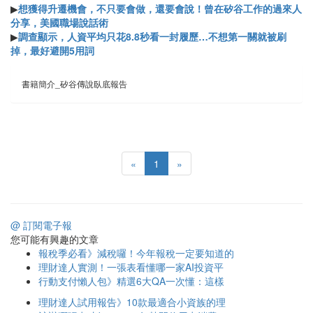
▶
想獲得升遷機會，不只要會做，還要會說！曾在矽谷工作的過來人
分享，美國職場說話術
▶
調查顯示，人資平均只花8.8秒看一封履歷…不想第一關就被刷
掉，最好避開5用詞
書籍簡介_矽谷傳說臥底報告
«
1
»
@ 訂閱電子報
您可能有興趣的文章
報稅季必看》減稅囉！今年報稅一定要知道的
理財達人實測！一張表看懂哪一家AI投資平
行動支付懶人包》精選6大QA一次懂：這樣
理財達人試用報告》10款最適合小資族的理