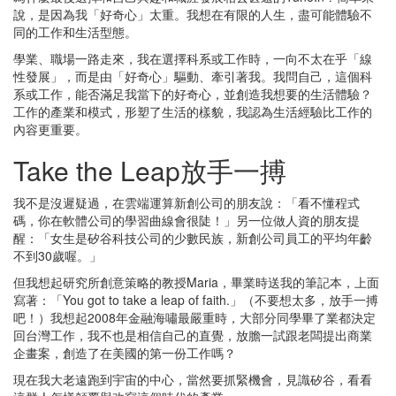
說，是因為我「好奇心」太重。我想在有限的人生，盡可能體驗不
同的工作和生活型態。
學業、職場一路走來，我在選擇科系或工作時，一向不太在乎「線
性發展」，而是由「好奇心」驅動、牽引著我。我問自己，這個科
系或工作，能否滿足我當下的好奇心，並創造我想要的生活體驗？
工作的產業和模式，形塑了生活的樣貌，我認為生活經驗比工作的
內容更重要。
Take the Leap放手一搏
我不是沒遲疑過，在雲端運算新創公司的朋友說：「看不懂程式
碼，你在軟體公司的學習曲線會很陡！」另一位做人資的朋友提
醒：「女生是矽谷科技公司的少數民族，新創公司員工的平均年齡
不到30歲喔。」
但我想起研究所創意策略的教授Maria，畢業時送我的筆記本，上面
寫著：「You got to take a leap of faith.」（不要想太多，放手一搏
吧！）我想起2008年金融海嘯最嚴重時，大部分同學畢了業都決定
回台灣工作，我不也是相信自己的直覺，放膽一試跟老闆提出商業
企畫案，創造了在美國的第一份工作嗎？
現在我大老遠跑到宇宙的中心，當然要抓緊機會，見識矽谷，看看