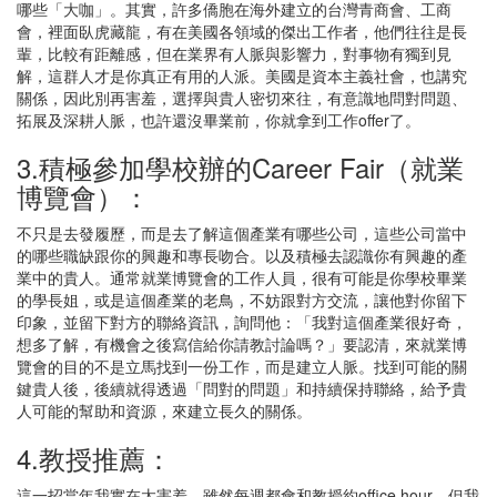
哪些「大咖」。其實，許多僑胞在海外建立的台灣青商會、工商
會，裡面臥虎藏龍，有在美國各領域的傑出工作者，他們往往是長
輩，比較有距離感，但在業界有人脈與影響力，對事物有獨到見
解，這群人才是你真正有用的人派。美國是資本主義社會，也講究
關係，因此別再害羞，選擇與貴人密切來往，有意識地問對問題、
拓展及深耕人脈，也許還沒畢業前，你就拿到工作offer了。
3.積極參加學校辦的Career Fair（就業
博覽會）：
不只是去發履歷，而是去了解這個產業有哪些公司，這些公司當中
的哪些職缺跟你的興趣和專長吻合。以及積極去認識你有興趣的產
業中的貴人。通常就業博覽會的工作人員，很有可能是你學校畢業
的學長姐，或是這個產業的老鳥，不妨跟對方交流，讓他對你留下
印象，並留下對方的聯絡資訊，詢問他：「我對這個產業很好奇，
想多了解，有機會之後寫信給你請教討論嗎？」要認清，來就業博
覽會的目的不是立馬找到一份工作，而是建立人脈。找到可能的關
鍵貴人後，後續就得透過「問對的問題」和持續保持聯絡，給予貴
人可能的幫助和資源，來建立長久的關係。
4.教授推薦：
這一招當年我實在太害羞，雖然每週都會和教授約office hour，但我