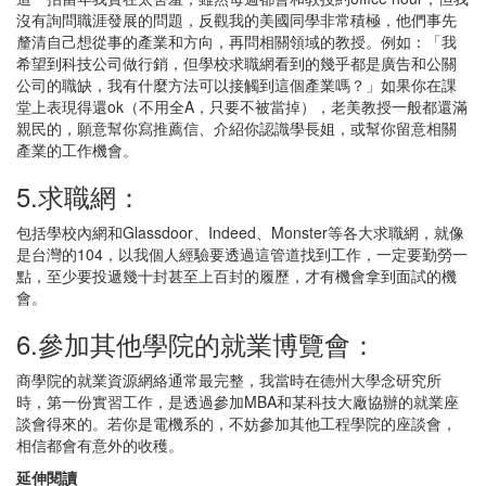
沒有詢問職涯發展的問題，反觀我的美國同學非常積極，他們事先
釐清自己想從事的產業和方向，再問相關領域的教授。例如：「我
希望到科技公司做行銷，但學校求職網看到的幾乎都是廣告和公關
公司的職缺，我有什麼方法可以接觸到這個產業嗎？」如果你在課
堂上表現得還ok（不用全A，只要不被當掉），老美教授一般都還滿
親民的，願意幫你寫推薦信、介紹你認識學長姐，或幫你留意相關
產業的工作機會。
5.求職網：
包括學校內網和Glassdoor、Indeed、Monster等各大求職網，就像
是台灣的104，以我個人經驗要透過這管道找到工作，一定要勤勞一
點，至少要投遞幾十封甚至上百封的履歷，才有機會拿到面試的機
會。
6.參加其他學院的就業博覽會：
商學院的就業資源網絡通常最完整，我當時在德州大學念研究所
時，第一份實習工作，是透過參加MBA和某科技大廠協辦的就業座
談會得來的。若你是電機系的，不妨參加其他工程學院的座談會，
相信都會有意外的收穫。
延伸閱讀