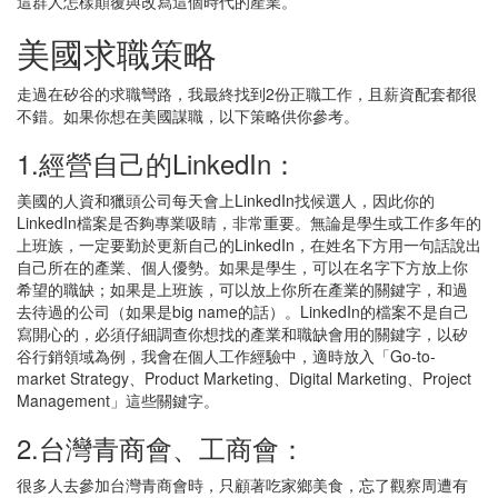
這群人怎樣顛覆與改寫這個時代的產業。
美國求職策略
走過在矽谷的求職彎路，我最終找到2份正職工作，且薪資配套都很
不錯。如果你想在美國謀職，以下策略供你參考。
1.經營自己的LinkedIn：
美國的人資和獵頭公司每天會上LinkedIn找候選人，因此你的
LinkedIn檔案是否夠專業吸睛，非常重要。無論是學生或工作多年的
上班族，一定要勤於更新自己的LinkedIn，在姓名下方用一句話說出
自己所在的產業、個人優勢。如果是學生，可以在名字下方放上你
希望的職缺；如果是上班族，可以放上你所在產業的關鍵字，和過
去待過的公司（如果是big name的話）。LinkedIn的檔案不是自己
寫開心的，必須仔細調查你想找的產業和職缺會用的關鍵字，以矽
谷行銷領域為例，我會在個人工作經驗中，適時放入「Go-to-
market Strategy、Product Marketing、Digital Marketing、Project
Management」這些關鍵字。
2.台灣青商會、工商會：
很多人去參加台灣青商會時，只顧著吃家鄉美食，忘了觀察周遭有