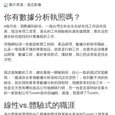
圖片來源：達志影像
你有數據分析執照嗎？
4個月前，我剛搬到矽谷。一個台灣文科女生在矽谷找工作談何容
易，我沒有理工背景，過去的工作經驗都在廣告媒體業，實在沒把
握在矽谷能找到什麼像樣的工作。
求職網站清一色都是軟體工程師、產品經理、數據分析師等職缺，
以及一堆我看不懂的專業術語。就算是行銷工作，也要求必須懂產
品開發、數據工程，最好會寫程式、懂財務，我心想這簡直是找全
才吧。
面試過無數的工作，總在最後一關被刷掉，好心一點的面試官提醒
我：「建議你去拿個數據分析或程式語言證照！」收到數不清的拒
絕信，就在我快要來查數據分析的課程時，我總算拿到2份工作：一
份是在天然有機化妝品公司做網路行銷，另一份是在當時矽谷最火
的一家新創公司TuneIn當內容編輯。最後，我選擇了TuneIn。
線性vs.體驗式的職涯
為什麼最後選擇和自己興趣和職涯發展相去甚遠的TuneIn？簡單來