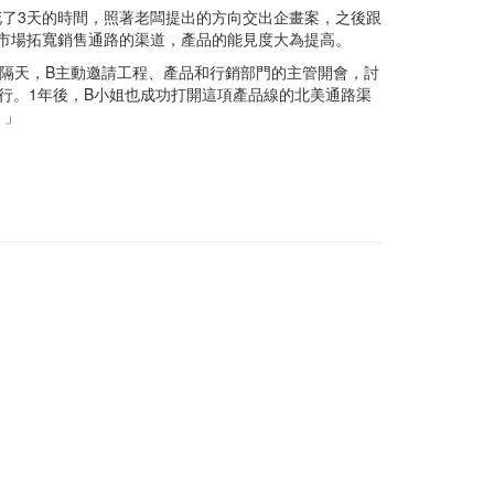
了3天的時間，照著老闆提出的方向交出企畫案，之後跟
市場拓寬銷售通路的渠道，產品的能見度大為提高。
隔天，B主動邀請工程、產品和行銷部門的主管開會，討
行。1年後，B小姐也成功打開這項產品線的北美通路渠
。」