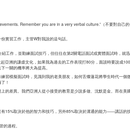
hs and achievements. Remember you are in a very verbal
一份實習工作，主管W對我說的這句話。
紹工作，並勤練面試技巧，但往往在第2關電話面試或實體面試時，就迅速被
起亞洲的謙虛文化，如果我為過去的工作表現打80分，面談時要說成10
進下一關的機率將大為提高。
谷練習模擬面試時，見識到我的老美朋友，如何舌燦蓮花將學生時代一個
攝了！
態上的差異。我們亞洲人從小接受的教育是少說多做、沈默是金。而在美
有15%取決於他的智力和技巧，另外85%取決於溝通的能力——講話的
管的過程。