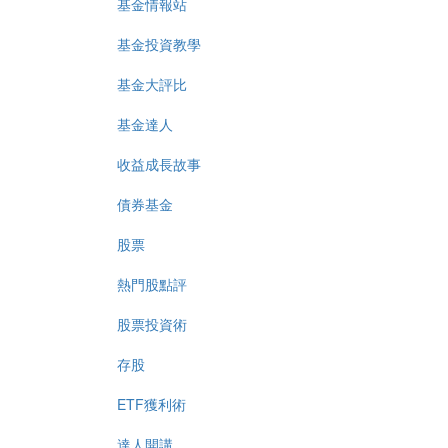
基金情報站
基金投資教學
基金大評比
基金達人
收益成長故事
債券基金
股票
熱門股點評
股票投資術
存股
ETF獲利術
達人開講