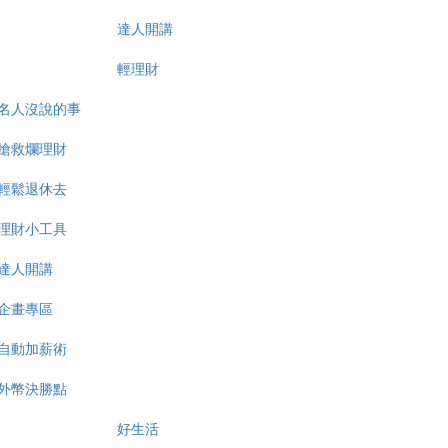
達人開講
輕理財
名人沒說的事
搶救爛理財
輕鬆退休去
理財小工具
達人開講
企畫專區
自動加薪術
外幣決勝點
好生活