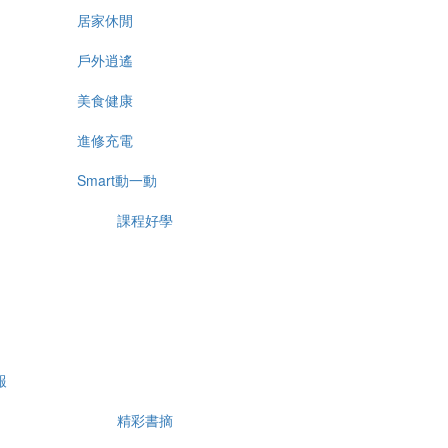
居家休閒
戶外逍遙
美食健康
進修充電
Smart動一動
課程好學
報
精彩書摘