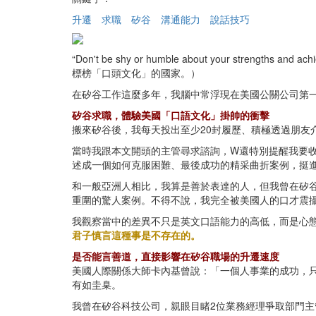
升遷
求職
矽谷
溝通能力
說話技巧
“Don't be shy or humble about your strengt
標榜「口頭文化」的國家。）
在矽谷工作這麼多年，我腦中常浮現在美國公關公司第
矽谷求職，體驗美國「口語文化」掛帥的衝擊
搬來矽谷後，我每天投出至少20封履歷、積極透過朋友介
當時我跟本文開頭的主管尋求諮詢，W還特別提醒我要收
述成一個如何克服困難、最後成功的精采曲折案例，挺
和一般亞洲人相比，我算是善於表達的人，但我曾在矽
重圍的驚人案例。不得不說，我完全被美國人的口才震
我觀察當中的差異不只是英文口語能力的高低，而是心
君子慎言這種事是不存在的。
是否能言善道，直接影響在矽谷職場的升遷速度
美國人際關係大師卡內基曾說：「一個人事業的成功，只
有如圭臬。
我曾在矽谷科技公司，親眼目睹2位業務經理爭取部門主