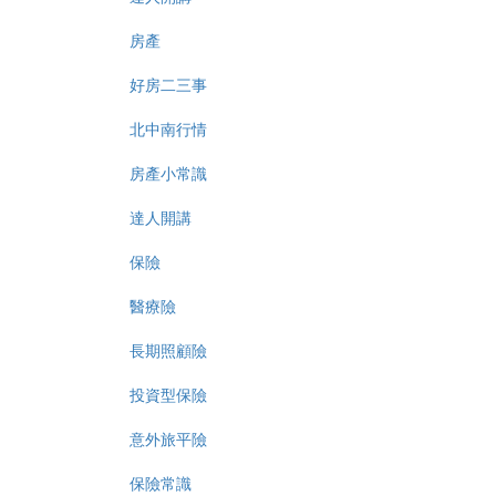
房產
好房二三事
北中南行情
房產小常識
達人開講
保險
醫療險
長期照顧險
投資型保險
意外旅平險
保險常識