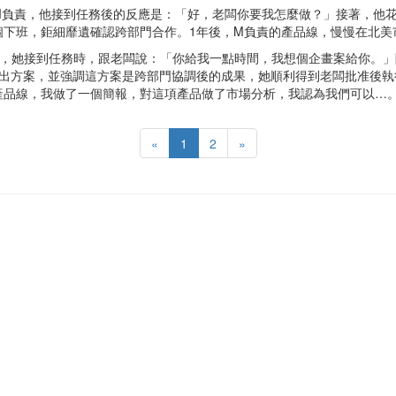
M負責，他接到任務後的反應是：「好，老闆你要我怎麼做？」接著，他花
個下班，鉅細靡遺確認跨部門合作。1年後，M負責的產品線，慢慢在北美
線，她接到任務時，跟老闆說：「你給我一點時間，我想個企畫案給你。」
出方案，並強調這方案是跨部門協調後的成果，她順利得到老闆批准後執
產品線，我做了一個簡報，對這項產品做了市場分析，我認為我們可以…
«
1
2
»