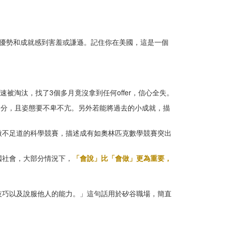
 culture.”（不要對自己的優勢和成就感到害羞或謙遜。記住你在美國，這是一個
淘汰，找了3個多月竟沒拿到任何offer，信心全失。
0分，且姿態要不卑不亢。另外若能將過去的小成就，描
微不足道的科學競賽，描述成有如奧林匹克數學競賽突出
國社會，大部分情況下，
「會說」比「會做」更為重要，
技巧以及說服他人的能力。」這句話用於矽谷職場，簡直