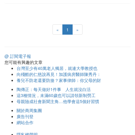
«
1
»
@ 訂閱電子報
您可能有興趣的文章
台灣至少有40萬老人獨居，就連大學教授也
向殘酷的仁慈說再見！加護病房醫師陳秀丹：
養兒不防老還要防搶？家事律師：你父母的財
陶傳正：每天做好1件事 人生就沒白活
這3種情況，未滿60歲也可以請領新制勞工
母親險成社會新聞主角…他學會這5個好習慣
關於商周集團
廣告刊登
網站合作
隱私權聲明