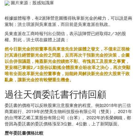
圖片來源：股感知識庫
根據媒體報導，有2派陣營意圖獲得執掌新光金的權力，可以說是兩
黨制：洪士琪派與吳東進派，而目前是吳東進派在執政。
吳東進派在工商時報刊出公開信，表示該陣營已經取得2／3的股
權。對此，洪士琪在媒體上譴責：
然今日新光金控前董事長吳東進先生於媒體之發文，不僅未正視檢
討其過往經營新光金控之問題，反而再次干預新光金控決策，企圖
以合併假議題，掩蓋新光金控績效不彰、有愧員工及股東之事實，
更妄稱已掌握2／3股份以動搖全體股東企盼改革之決心，再次突顯
唯有全面改革新光金控董事會，始能終局解決新光金控大股東干政
亂象，讓新光金控有蛻變重生機會。
過往天價委託書行情回顧
委託書的價格可以反映股東注意股東會的程度。例如2018年的三信
商業銀行、2019年的雙美生物科技股份有限公司（雙美）、2021年
的台灣苯乙烯工業股份有限公司（台苯）、2022年的長榮鋼鐵，都
曾因為委託書的委託價格漲至3位數、4位數，上了新聞版面。
歷年委託書價格比較