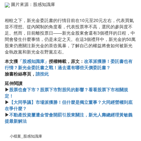
圖片來源：股感知識庫
相較之下，新光金委託書的行情目前在10元至20元左右，代表買氣
並不理想。從內閣制的角度看，代表投票率不高，選民的參與度不
足。然而，目前離投票日——新光金股東會還有3個禮拜的日程，中
間會發生什麼事情，仍是未定之天。在這3個禮拜中，新光金的50萬
股東仍應關注新光金的茶壺風暴，了解自己的權益將會如何被新光
金執政黨和新光金在野黨左右。
本文獲
「股感知識庫」
授權轉載，原文：
改革派獲勝！委託書也有
行情？新光金委託書之戰！過去還有哪些天價委託書？
臉書粉絲專頁，
請按此
​​延伸閱讀
▶
股票也會下市？股票下市對股民的影響？看看股票下市相關規
定！
▶
【大同爭議】市場派獲勝！但什麼是獨立董事？大同經營權到底
在爭什麼？
▶
不動產投資屢遭金管會開罰引股東關注，新光人壽總經理黃敏義
提最新解法
小檔案_股感知識庫