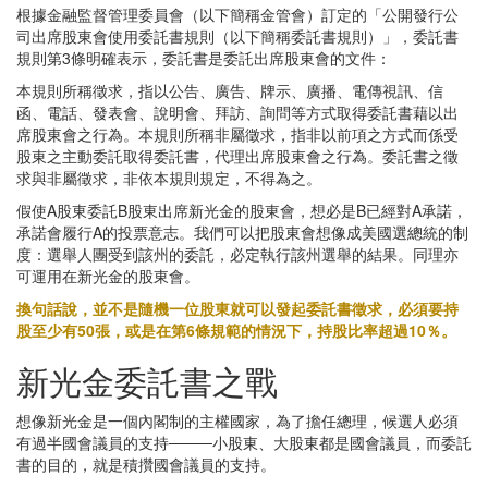
根據金融監督管理委員會（以下簡稱金管會）訂定的「公開發行公
司出席股東會使用委託書規則（以下簡稱委託書規則）」，委託書
規則第3條明確表示，委託書是委託出席股東會的文件：
本規則所稱徵求，指以公告、廣告、牌示、廣播、電傳視訊、信
函、電話、發表會、說明會、拜訪、詢問等方式取得委託書藉以出
席股東會之行為。本規則所稱非屬徵求，指非以前項之方式而係受
股東之主動委託取得委託書，代理出席股東會之行為。委託書之徵
求與非屬徵求，非依本規則規定，不得為之。
假使A股東委託B股東出席新光金的股東會，想必是B已經對A承諾，
承諾會履行A的投票意志。我們可以把股東會想像成美國選總統的制
度：選舉人團受到該州的委託，必定執行該州選舉的結果。同理亦
可運用在新光金的股東會。
換句話說，並不是隨機一位股東就可以發起委託書徵求，必須要持
股至少有50張，或是在第6條規範的情況下，持股比率超過10％。
新光金委託書之戰
想像新光金是一個內閣制的主權國家，為了擔任總理，候選人必須
有過半國會議員的支持────小股東、大股東都是國會議員，而委託
書的目的，就是積攢國會議員的支持。