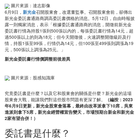
圖片來源：達志影像
6月9日，
新光金
召開股東會，改選董監事。召開股東會前，卻傳出
新光金委託書通路商調高委託書價格的消息。5月12日，自由時報披
露一則獨家消息，表示「根據委託書通路商的消息，開徵前新光金
委託書行情為持股1張到500張以內的，每張委託書行情為14元，超
過500張以上的則為18元；但今天開徵後，火速調整開徵級距及行
情，持股1張至99張，行情仍為14元，但100張至499張則調漲為19
元，500張以上調漲為25元。」
新光金委託書行情價調整前後差異
圖片來源：股感知識庫
究竟委託書是什麼？以及它和股東會的關係是什麼？新光金的這場
股東會大戰，能讓我們對這些股市問題有更深了解。
（編按：2023
年6月9日更新，新光金股東會落幕，最終由改革派拿下10席，吳東
進派則拿下5席，新光金經營權宣告變天，市場預期台新金和新光金
2家有望合併！）
委託書是什麼？