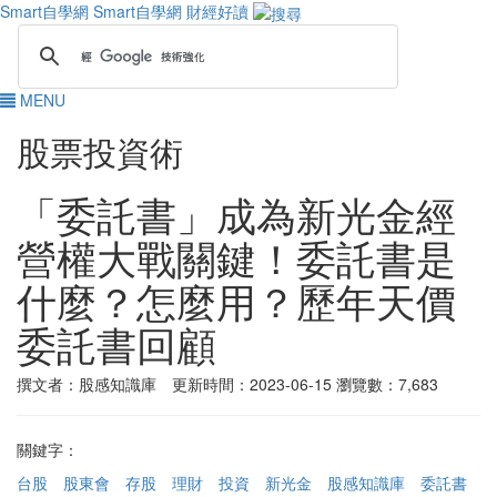
Smart自學網
Smart自學網 財經好讀
MENU
股票投資術
「委託書」成為新光金經
營權大戰關鍵！委託書是
什麼？怎麼用？歷年天價
委託書回顧
撰文者：股感知識庫 更新時間：2023-06-15
瀏覽數：7,683
關鍵字：
台股
股東會
存股
理財
投資
新光金
股感知識庫
委託書