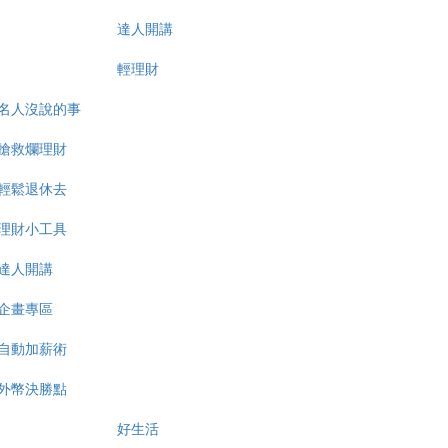
達人開講
輕理財
名人沒說的事
搶救爛理財
輕鬆退休去
理財小工具
達人開講
企畫專區
自動加薪術
外幣決勝點
好生活