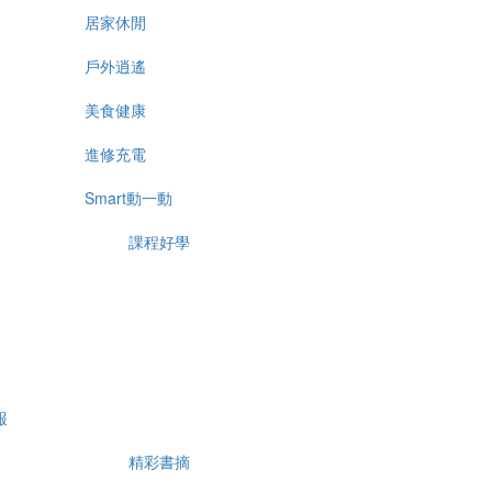
居家休閒
戶外逍遙
美食健康
進修充電
Smart動一動
課程好學
報
精彩書摘