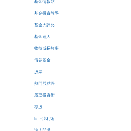
基金情報站
基金投資教學
基金大評比
基金達人
收益成長故事
債券基金
股票
熱門股點評
股票投資術
存股
ETF獲利術
達人開講