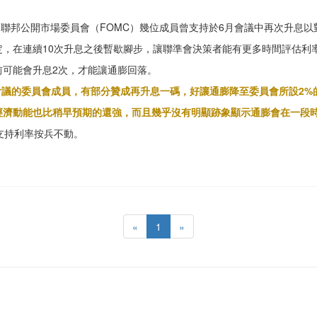
，聯邦公開市場委員會（FOMC）幾位成員曾支持於6月會議中再次升息
定，在連續10次升息之後暫歇腳步，讓聯準會決策者能有更多時間評估利
前可能會升息2次，才能讓通膨回落。
日會議的委員會成員，有部分贊成再升息一碼，好讓通膨降至委員會所設2%
經濟動能也比稍早預期的還強，而且幾乎沒有明顯跡象顯示通膨會在一段時
支持利率按兵不動。
«
1
»