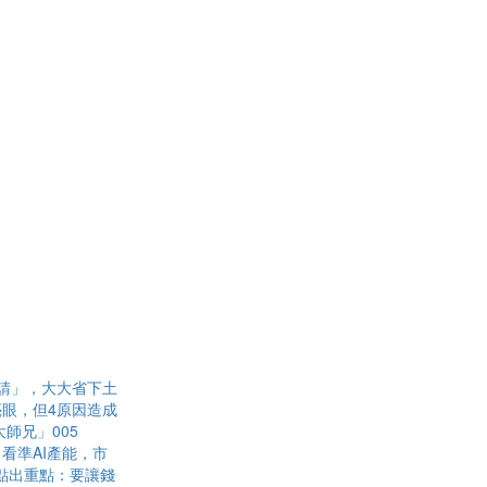
請」，大大省下土
眼，但4原因造成
師兄」005
看準AI產能，市
點出重點：要讓錢