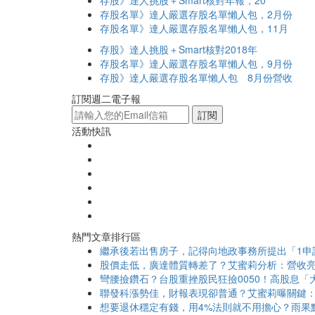
存股》達人挑股＋Smart核對年報，20
存股名單》達人嚴選存股名單懶人包，2月份
存股名單》達人嚴選存股名單懶人包，11月
存股》達人挑股＋Smart核對2018年
存股名單》達人嚴選存股名單懶人包，9月份
存股》達人嚴選存股名單懶人包 8月份營收
訂閱週二電子報
訂閱
活動快訊
熱門文章排行區
繼承後若出售房子，記得向地政事務所提出「1申
股價走低，廣達體質轉差了？艾蜜莉分析：營收亮
彎腰撿鑽石？台股重挫股民狂撿0050！高股息「大
聯發科漲勢佳，財報表現卻普通？艾蜜莉曝關鍵：
想要退休穩定有錢，用4%法則就不用擔心？雨果