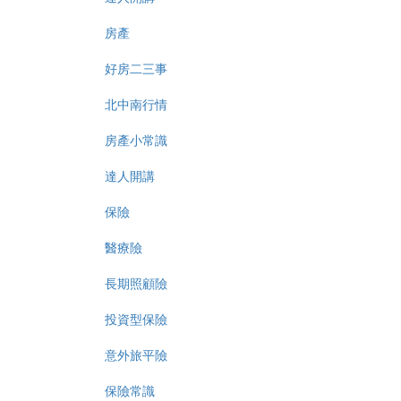
房產
好房二三事
北中南行情
房產小常識
達人開講
保險
醫療險
長期照顧險
投資型保險
意外旅平險
保險常識