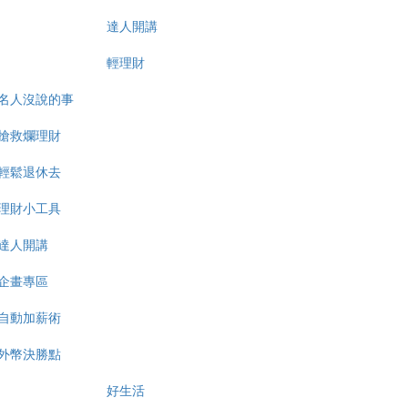
達人開講
輕理財
名人沒說的事
搶救爛理財
輕鬆退休去
理財小工具
達人開講
企畫專區
自動加薪術
外幣決勝點
好生活