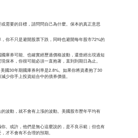
要或需要的目標，請問問自己為什麼。保本的真正意思
，你不只是避開股票下跌，同時也避開每年股市72%的
國國庫券可能、也確實經歷過價格波動，還曾經出現過短
實現保本，你很可能必須一直抱著，直到到期日為止。
國30年期國庫券利率是2.8%。如果你將資產抱了30
將減少你手上投資組合中的債券價值。
跌的波動，就不會有上漲的波動。美國股市歷年平均有
騙你。或許，他們是無心這麼說的，是不良示範；但也有
受，才不會有不合理的預期。