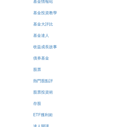
基金情報站
基金投資教學
基金大評比
基金達人
收益成長故事
債券基金
股票
熱門股點評
股票投資術
存股
ETF獲利術
達人開講