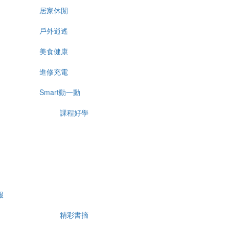
居家休閒
戶外逍遙
美食健康
進修充電
Smart動一動
課程好學
報
精彩書摘