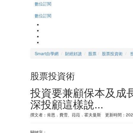
數位訂閱
數位訂閱
Smart自學網
財經好讀
股票
股票投資術
股票投資術
投資要兼顧保本及成
深投顧這樣說...
撰文者：肯恩．費雪、菈菈．霍夫曼斯 更新時間：2023-
關鍵字：