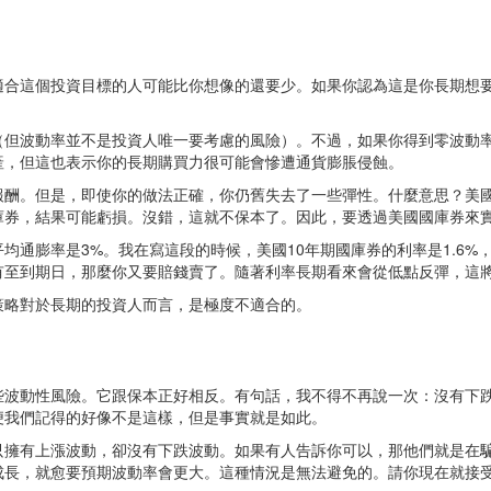
適合這個投資目標的人可能比你想像的還要少。如果你認為這是你長期想
但波動率並不是投資人唯一要考慮的風險）。不過，如果你得到零波動率
產，但這也表示你的長期購買力很可能會慘遭通貨膨脹侵蝕。
報酬。但是，即使你的做法正確，你仍舊失去了一些彈性。什麼意思？美
庫券，結果可能虧損。沒錯，這就不保本了。因此，要透過美國國庫券來
通膨率是3%。我在寫這段的時候，美國10年期國庫券的利率是1.6%，美
有至到期日，那麼你又要賠錢賣了。隨著利率長期看來會從低點反彈，這
策略對於長期的投資人而言，是極度不適合的。
些波動性風險。它跟保本正好相反。有句話，我不得不再說一次：沒有下
便我們記得的好像不是這樣，但是事實就是如此。
只擁有上漲波動，卻沒有下跌波動。如果有人告訴你可以，那他們就是在
成長，就愈要預期波動率會更大。這種情況是無法避免的。請你現在就接