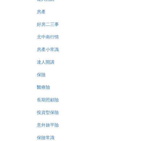
房產
好房二三事
北中南行情
房產小常識
達人開講
保險
醫療險
長期照顧險
投資型保險
意外旅平險
保險常識