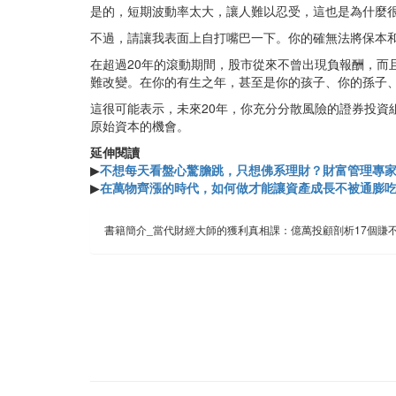
是的，短期波動率太大，讓人難以忍受，這也是為什麼
不過，請讓我表面上自打嘴巴一下。你的確無法將保本
在超過20年的滾動期間，股市從來不曾出現負報酬，
難改變。在你的有生之年，甚至是你的孩子、你的孫子
這很可能表示，未來20年，你充分分散風險的證券投資
原始資本的機會。
延伸閱讀
▶
不想每天看盤心驚膽跳，只想佛系理財？財富管理專
▶
在萬物齊漲的時代，如何做才能讓資產成長不被通膨
書籍簡介_當代財經大師的獲利真相課：億萬投顧剖析17個賺