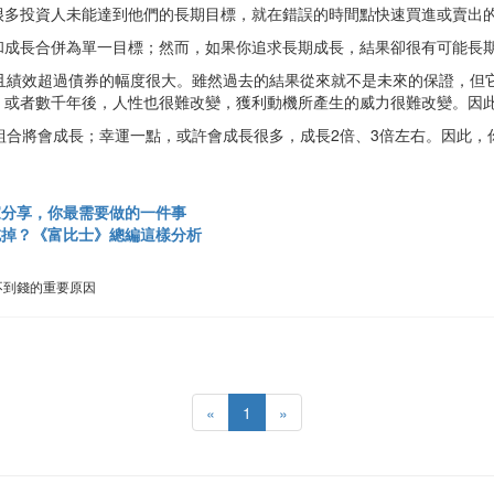
很多投資人未能達到他們的長期目標，就在錯誤的時間點快速買進或賣出
和成長合併為單一目標；然而，如果你追求長期成長，結果卻很有可能長
而且績效超過債券的幅度很大。雖然過去的結果從來就不是未來的保證，但
、或者數千年後，人性也很難改變，獲利動機所產生的威力很難改變。因
組合將會成長；幸運一點，或許會成長很多，成長2倍、3倍左右。因此
家分享，你最需要做的一件事
吃掉？《富比士》總編這樣分析
不到錢的重要原因
«
1
»