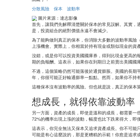
分散風險
保本
波動率
圖片來源：達志影像
首先，讓我們先解釋清楚關於保本的常見誤解。其實，
是，投資組合的絕對價值永遠不會減少。
為了能夠做到真正的保本，你消除大多數的波動率風險（
上漲機會。實際上，你相當於持有現金或類似現金的資
沒錯，或是你可以投資美國國庫券，得到比現金更高的
期的負報酬。這表示，如果你在到期日之前賣出美國國
不過，這個策略仍然可能落後於通貨膨脹。美國的長期平均
年，你很可能正好輸通膨率一點點。然而，如果你不持
這種保本沒有波動率的風險。但也就是說，真正的保本
想成長，就得依靠波動率
另一方面，資產的成長，即使是溫和的成長，都需要一
72%的機率出現上漲的波動，幅度也比下跌來得大，即
這表示，你完全無法又保本又追求資產成長。你不可能
可能是有心這麼說的，那是更糟糕的示範！你愈是追求