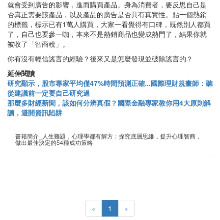
就會受到廣告的影響，進而購買產品。身為消費者，要反思自己是
否真正需要該產品，以及產品的廣告是否具有真實性。貼一個熱銷
的標籤，標示已有1萬人購買，大家一看覺得有口碑，既然別人都買
了，自己也要參一咖，本來不是熱銷商品也變成熱門了，結果你就
被收了「智商稅」。
你有沒有輕信謠言的經驗？後來又是怎麼發現並破除謠言的？
延伸閱讀
研究顯示，股市專家平均僅47%時間預測正確...國際理財規畫師：聽
從建議前一定要自己研究過
那麼多財經新聞，該如何分辨真假？國際金融專家教你用4大原則解
讀，避開資訊陷阱
書籍簡介_人生難題，心理學都有解方：探究底層思維，提升心理智商，
做出最佳決定的54種成功策略
«
1
»