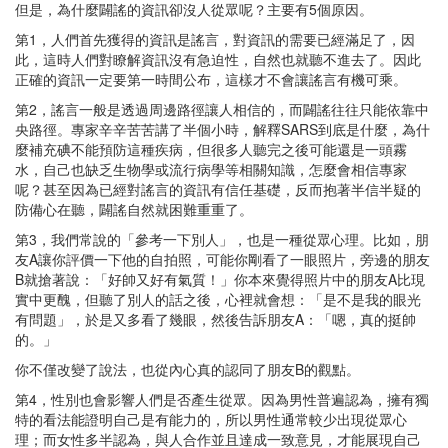
但是，為什麼闢謠的資訊卻沒人從眾呢？主要有5個原因。
第1，人們首先獲得的資訊是謠言，對資訊的需要已經滿足了，因
此，這時人們對瞭解資訊沒有急迫性，自然也就聽不進去了。因此
正確的資訊一定要第一時間公布，這樣才不會讓謠言有機可乘。
第2，謠言一般是透過周邊路徑讓人相信的，而闢謠往往只能依靠中
央路徑。專家辛辛苦苦講了半個小時，解釋SARS到底是什麼，為什
麼補充碘不能預防這種疾病，但很多人聽完之後可能還是一頭霧
水，自己也缺乏生物學或流行病學等相關知識，怎麼會相信專家
呢？甚至因為已經對謠言的資訊有信任基礎，反而抱著半信半疑的
防備心在聽，闢謠自然就困難重重了。
第3，我們常說的「參考一下別人」，也是一種從眾心理。比如，朋
友A讓你評價一下他的自拍照，可能你剛看了一眼照片，旁邊的朋友
B就搶著說：「好帥又好有氣質！」你本來覺得照片中的朋友A比現
實中更醜，但聽了別人的話之後，心裡就會想：「是不是我的眼光
有問題」，於是又多看了幾眼，然後告訴朋友A：「嗯，真的挺帥
的。」
你不僅改變了說法，也從內心真的認同了朋友B的觀點。
第4，性別也會影響人們是否產生從眾。因為男性普遍認為，擁有獨
特的看法能證明自己是有能力的，所以男性通常較少出現從眾心
理；而女性多半認為，與人合作並且達成一致意見，才能展現自己