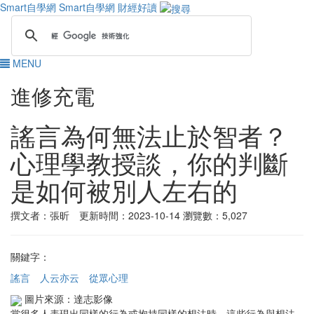
Smart自學網
Smart自學網 財經好讀
MENU
進修充電
謠言為何無法止於智者？
心理學教授談，你的判斷
是如何被別人左右的
撰文者：張昕 更新時間：2023-10-14
瀏覽數：5,027
關鍵字：
謠言
人云亦云
從眾心理
圖片來源：達志影像
當很多人表現出同樣的行為或抱持同樣的想法時，這些行為與想法