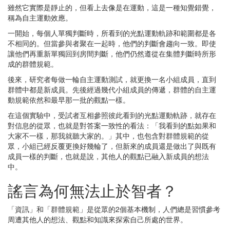
雖然它實際是靜止的，但看上去像是在運動，這是一種知覺錯覺，
稱為自主運動效應。
一開始，每個人單獨判斷時，所看到的光點運動軌跡和範圍都是各
不相同的。但當參與者聚在一起時，他們的判斷會趨向一致。即使
讓他們再重新單獨回到房間判斷，他們仍然遵從在集體判斷時所形
成的群體規範。
後來，研究者每做一輪自主運動測試，就更換一名小組成員，直到
群體中都是新成員。先後經過幾代小組成員的傳遞，群體的自主運
動規範依然和最早那一批的觀點一樣。
在這個實驗中，受試者互相參照彼此看到的光點運動軌跡，就存在
對信息的從眾，也就是對答案一致性的看法：「我看到的點如果和
大家不一樣，那我就聽大家的。」其中，也包含對群體規範的從
眾，小組已經反覆更換好幾輪了，但新來的成員還是做出了與既有
成員一樣的判斷，也就是說，其他人的觀點已融入新成員的想法
中。
謠言為何無法止於智者？
「資訊」和「群體規範」是從眾的2個基本機制，人們總是習慣參考
周遭其他人的想法、觀點和知識來探索自己所處的世界。