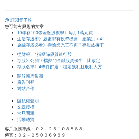
@ 訂閱電子報
您可能有興趣的文章
10年存100張金融股教學》每月1萬元買
生活存股術》處處都有投資機會，產業別＋4
金融存股必看》壽險業光芒不再？存股族接下
從財報、4指標篩優質銀行股
存股》公開10檔熱門金融股資優生，比放定
存股名單》4條件篩選：穩定獲利且股利大方
關於商周集團
廣告刊登
網站合作
隱私權聲明
文章授權
常見問題
活動總覽
客戶服務專線：０２－２５１０８８８８
傳真：０２－２５０３６９８９