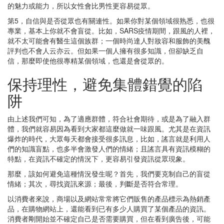
的魅力或能力，所以女性會比男性更容易從眾。
第5，自信與是否從眾也有關連性。如果你對某個領域很熟悉，也很
專業，基本上你就不會盲從。比如，SARS疫情期間，跟風的人裡，
就不太可能會有醫生這個族群；一個時尚達人對妝容和服飾的美醜
評判也不會人云亦云。但如果一個人擁有很多知識，但卻缺乏自
信，那麼即使他很專精某個領域，也還是會從眾的。
保持理性，避免集體錯覺的陷
阱
由上述我們可知，為了適應群體，符合社會期待，或是為了融入群
體，我們就容易因為看到大家都這麼做就一味跟風。尤其是在資訊
爆炸的時代，大眾每天都會接受很多訊息，比如，謠言就是利用人
們的知識盲點，也多半會激發人們的情緒；且謠言具有資訊模糊的
特點，在資訊不確定的情況下，更容易引發資訊從眾現象。
那麼，該如何避免這種情況發生呢？首先，我們要克制自己的盲從
情緒；其次，尋找資訊來源；最後，判斷是否符合常理。
以消費者來說，商場以及網站常常將它們販售的產品標示為熱銷產
品，在購物網站上，還能看到已有多少人購買了某個產品的資訊。
消費者剛開始並不確定自己是否需要購買，但在看到廣告後，可能