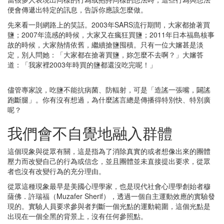
便會傳遞出特定的訊息，告訴你應該怎麼做。
先來看一則網路上的笑話。2003年SARS流行期間，大家都搶著買
鹽；2007年流感的時候，大家又在瘋狂買鹽；2011年日本福島核事
故的時候，大家熱情依舊，繼續搶鹽囤積。只有一位大嬸甚是淡
定，別人問她：「大家都在搶著買鹽，妳怎麼不去啊？」大嬸答
道：「我家裡2003年時買的鹽都還沒吃完呢！」
儘管專家說，吃鹽不能抗病菌、防輻射，可是「造謠一張嘴，闢謠
跑斷腿」。你有沒有想過，為什麼謠言總是傳播得特別快、特別廣
呢？
我們會不自覺地融入群體
這個現象與從眾有關，這是指為了消除真實的或者想像出來的團體
壓力而改變自己的行為或信念，並且團體並未直接提出要求，從眾
者也沒有改變行為的充分理由。
從眾這種現象最早是美國心理學家，也是現代社會心理學創始者穆
薩佛．許瑞福（Muzafer Sherif），透過一個自主運動效應的實驗發
現的。實驗人員要求參與者判斷一個光點的運動範圍，這個光點是
出現在一個全黑的背景上，沒有任何參照點。