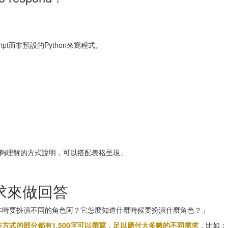
ipt而非預設的Python來寫程式。
能夠理解的方式說明，可以搭配表格呈現」
求來做回答
作時要扮演不同的角色阿？它怎麼知道什麼時候要扮演什麼角色？」
介紹、回答方式的部分都有1,500字可以撰寫，足以應付大多數的不同需求
，比如：