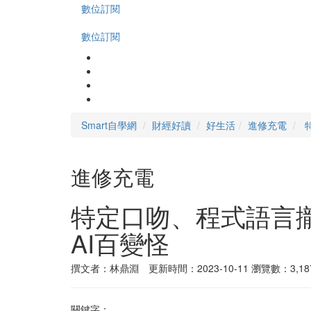
數位訂閱
數位訂閱
Smart自學網
財經好讀
好生活
進修充電
進修充電
特定口吻、程式語言攏欸通？
AI百變怪
撰文者：林鼎淵 更新時間：2023-10-11
瀏覽數：3,18
關鍵字：