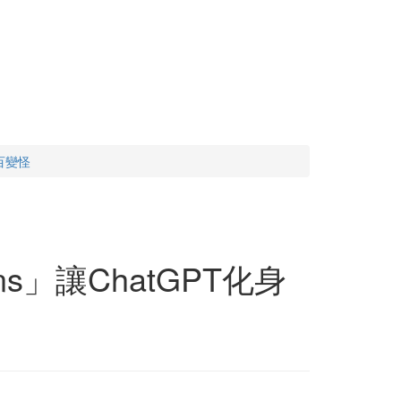
I百變怪
ns」讓ChatGPT化身