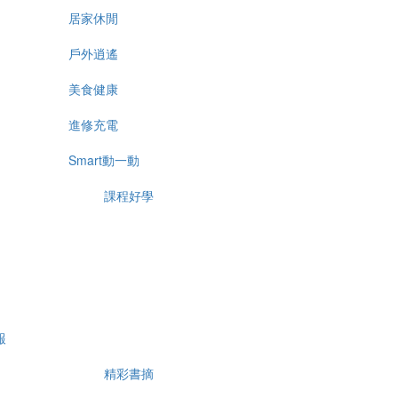
居家休閒
戶外逍遙
美食健康
進修充電
Smart動一動
課程好學
報
精彩書摘