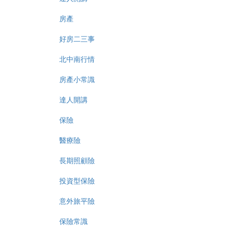
房產
好房二三事
北中南行情
房產小常識
達人開講
保險
醫療險
長期照顧險
投資型保險
意外旅平險
保險常識