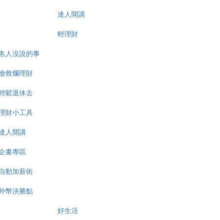
達人開講
輕理財
名人沒說的事
搶救爛理財
輕鬆退休去
理財小工具
達人開講
企畫專區
自動加薪術
外幣決勝點
好生活