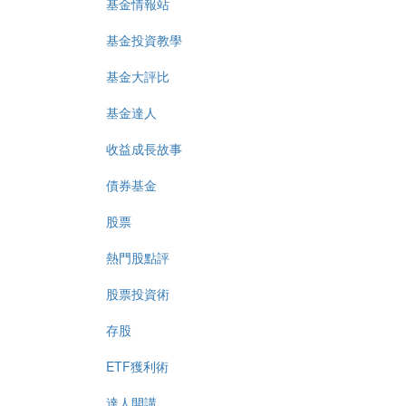
基金情報站
基金投資教學
基金大評比
基金達人
收益成長故事
債券基金
股票
熱門股點評
股票投資術
存股
ETF獲利術
達人開講