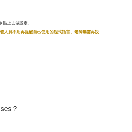
指令貼上去做設定。
人助理；開發人員不用再提醒自己使用的程式語言、老師無需再說
onses？