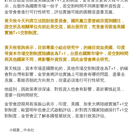
示，台股作為國際市場一份子，若交割時間不同將影響外資投資，
金管會會進行可行性研究，評估實施可能的困難並盡量克服。
黃天牧今天列席立法院財政委員會。國民黨立委曾銘宗質詢關注，
證交所及相關單位先前赴美交流，就台股而言，究竟會否跟進美國
實施T+1交割制度。
黃天牧答詢表示，目前專案小組在研究中，的確目前如美國、印度
等資本市場交割制度陸續改為T+1，台股在國際市場中，若交割時間
與其他國家不同，將影響外資投資，因此金管會將去研究。
黃天牧說，資本市場是國際化的，其他市場交割制度改為T+1，的確
會對台灣有影響，金管會將評估實施上可能會有哪些問題、盡量去
克服，看能否朝此方向努力，但還必須進行可行性研究。
他提到，因政策牽涉深遠、對投資人也會有影響，基於審慎起見，
需要一段時間研究。
金管會證期局長張振山表示，印度、美國、加拿大將陸續實施T+1交
割制度，歐盟明年也會正式啟動評估，針對西方國家陸續採行T+1交
割制度，金管會正了解各國發展狀況，並進行政策評估。
小檔案＿中央社