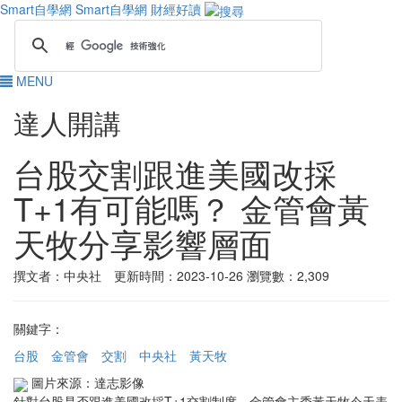
Smart自學網
Smart自學網 財經好讀
MENU
達人開講
台股交割跟進美國改採
T+1有可能嗎？ 金管會黃
天牧分享影響層面
撰文者：中央社 更新時間：2023-10-26
瀏覽數：2,309
關鍵字：
台股
金管會
交割
中央社
黃天牧
圖片來源：達志影像
針對台股是否跟進美國改採T+1交割制度，金管會主委黃天牧今天表