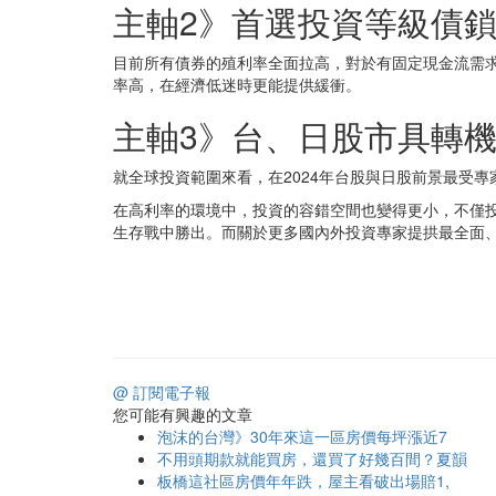
主軸2》首選投資等級債
目前所有債券的殖利率全面拉高，對於有固定現金流需
率高，在經濟低迷時更能提供緩衝。
主軸3》台、日股市具轉
就全球投資範圍來看，在2024年台股與日股前景最受
在高利率的環境中，投資的容錯空間也變得更小，不僅
生存戰中勝出。而關於更多國內外投資專家提拱最全面
@ 訂閱電子報
您可能有興趣的文章
泡沫的台灣》30年來這一區房價每坪漲近7
不用頭期款就能買房，還買了好幾百間？夏韻
板橋這社區房價年年跌，屋主看破出場賠1,