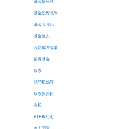
基金情報站
基金投資教學
基金大評比
基金達人
收益成長故事
債券基金
股票
熱門股點評
股票投資術
存股
ETF獲利術
達人開講