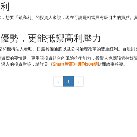
鎖利
求，想要「鎖高利」的投資人來說，現在可說是相當具有吸引力的買點。
機優勢，更能抵禦高利壓力
專家和機構法人看旺。日股具備通膨以及公司治理改革的雙重紅利。台股則
投資標的要慎選，更重視投資組合的風險抗衡能力，投資人也應該管控好
、深入的投資對策，請詳見
《Smart智富》月刊304期
封面故事報導。
«
1
»