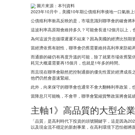
圖片來源：本刊資料
2023年10月中，美國10年期公債殖利率倏地一口氣
公債殖利率衝高反映的是，市場意識到聯準會的確會將
這波利率高原期會維持多久？可能會長達12個月以上，也
為何這波升息循環遲遲不結束？因為美國的經濟比預期
當經濟依舊有韌性，聯準會仍舊需要維持高利率來防範
而通膨的確仍有再度升溫的可能，除了就業市場依舊緊
耗完大概還需要再15個月，也就是1年多的時間。
而且現在聯準會顯然把控制通膨的優先性置於經濟成長之前
他們仍然會盡速緊縮。
此外，向來保守的聯準會也通常不會大翻轉利率政策，
當降息只可能晚，不會早，聯準會緊縮貨幣政策將會延續
主軸1》高品質的大型企
「品質」是高利時代下投資的頭號關鍵字，這是因為20
以及現金流不穩定的新創事業，在高利環境下恐怕都將