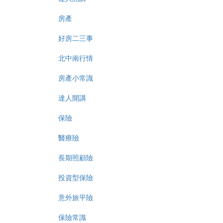
房產
好房二三事
北中南行情
房產小常識
達人開講
保險
醫療險
長期照顧險
投資型保險
意外旅平險
保險常識