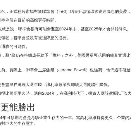
衝上5%，正式粉碎市場對於聯準會（Fed）結束升息循環後迅速降息的美
利率停留在目前的高檔更長時間。
就是說，聯準會很有可能會遲至2024年末，甚至2025年才會開始降息。
更強韌，聯準會並沒有被迫降息的必要。
再通膨的可能性。
俏，薪h資仍在持續成長給予「燃料」之外，美國民眾可花用的錢其實還比
。實際上，聯準會主席鮑爾（Jerome Powell）也強調，他們還不
也會盡量在總統大選年時，讓利率政策與總統大選關聯性降低。
得比預期更久時，邁向2024年，在高利時代下，投資人應該掌握以下3
業更能勝出
24年可預期將會是考驗企業生存力的一年。當高利率維持得更久，企業
面對巨大的生存壓力。