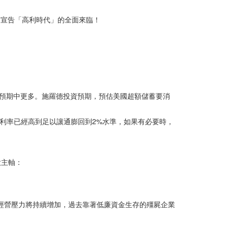
夢，宣告「高利時代」的全面來臨！
預期中更多。施羅德投資預期，預估美國超額儲蓄要消
確信利率已經高到足以讓通膨回到2%水準，如果有必要時，
大主軸：
的經營壓力將持續增加，過去靠著低廉資金生存的殭屍企業