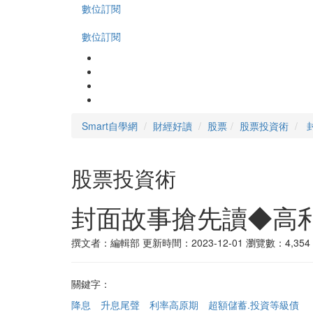
數位訂閱
數位訂閱
Smart自學網
財經好讀
股票
股票投資術
股票投資術
封面故事搶先讀◆高
撰文者：編輯部
更新時間：2023-12-01
瀏覽數：4,354
關鍵字：
降息
升息尾聲
利率高原期
超額儲蓄.投資等級債