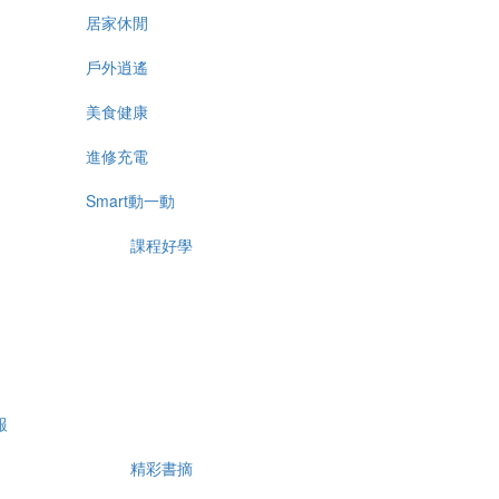
居家休閒
戶外逍遙
美食健康
進修充電
Smart動一動
課程好學
報
精彩書摘