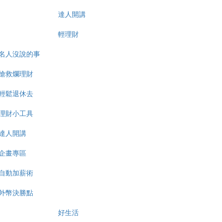
達人開講
輕理財
名人沒說的事
搶救爛理財
輕鬆退休去
理財小工具
達人開講
企畫專區
自動加薪術
外幣決勝點
好生活