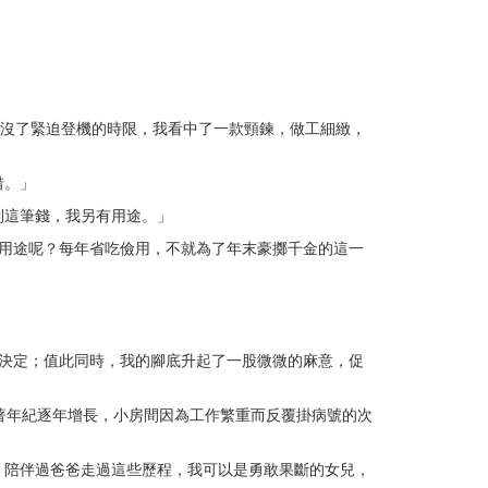
，沒了緊迫登機的時限，我看中了一款頸鍊，做工細緻，
惜。」
到這筆錢，我另有用途。」
用途呢？每年省吃儉用，不就為了年末豪擲千金的這一
決定；值此同時，我的腳底升起了一股微微的麻意，促
著年紀逐年增長，小房間因為工作繁重而反覆掛病號的次
。陪伴過爸爸走過這些歷程，我可以是勇敢果斷的女兒，