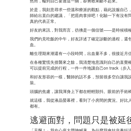
然而，輪到自己要過這一關，卻勇敢果斷不起來。
於是，我刻意尋求一些溫和療派的觀點，藉此說服自己
師給出直白的建議，「把瘜肉拿掉吧！化驗一下有沒有
真的代表正常。
好友的來訊，對我而言，彷彿是一個信號——是時候積
我們約見吃飯的中午，好友詳述了確定診斷的過程，還
血。
離生理期來潮還有一小段時間，出血量不多，很接近月
在各種驚慌失措襲來之餘，我清楚地意識到自己的直覺
可以提前完成的行程，一件一件地讓自己on track（步
和好友形容的一樣，醫師的話不多，預留很多空白讓我
裝。
頭腦的焦慮，讓我渾身上下都在輕輕顫抖。眼前的手術
就這樣，我從液晶螢幕裡，看到了小房間的實況。好比
都有。
逃避面對，問題只是被延
「天啊！」我在心底大聲吶喊著。為什麼我會姑息養奸