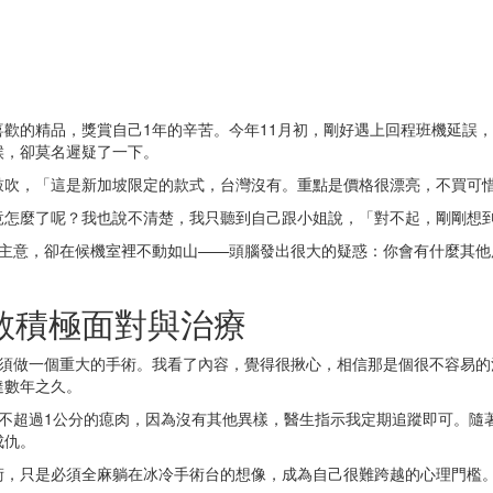
歡的精品，獎賞自己1年的辛苦。今年11月初，剛好遇上回程班機延誤
候，卻莫名遲疑了一下。
鼓吹，「這是新加坡限定的款式，台灣沒有。重點是價格很漂亮，不買可
竟怎麼了呢？我也說不清楚，我只聽到自己跟小姐說，「對不起，剛剛想
變主意，卻在候機室裡不動如山——頭腦發出很大的疑惑：你會有什麼其他
敢積極面對與治療
必須做一個重大的手術。我看了內容，覺得很揪心，相信那是個很不容易的
達數年之久。
小不超過1公分的瘜肉，因為沒有其他異樣，醫生指示我定期追蹤即可。隨
成仇。
術，只是必須全麻躺在冰冷手術台的想像，成為自己很難跨越的心理門檻