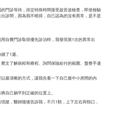
竭的門診等待，排定特殊時間接受超音波檢查，即使檢驗
走出診間，因為我不曉得，自己認為的沒有異常，是不是
用自費門診取得優先診治時，我發現第1次的異常出
續了1週。
、爬文了解病程和療程、詢問保險給付的範圍、盤整手邊
要以最清晰的方式，讓我先看一下自己腹中小房間的內
示將自己躺平到正確的位置上。
現蹤，醫師隨後告訴我，不只1顆，上下左右與頸口，