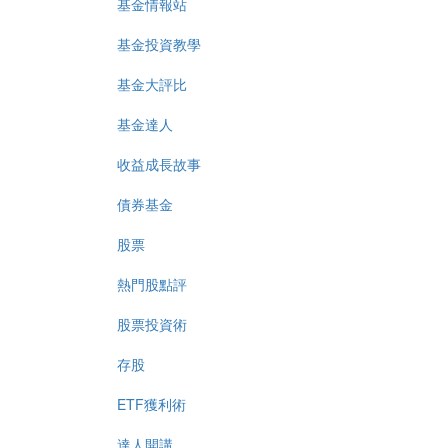
基金情報站
基金投資教學
基金大評比
基金達人
收益成長故事
債券基金
股票
熱門股點評
股票投資術
存股
ETF獲利術
達人開講