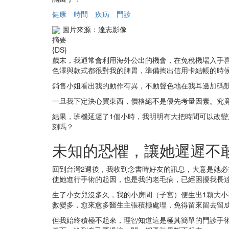
健康
時間
疾病
門診
圖片來源：達志影像
摘要
{DS}
歲末，我通常會利用海外公出的機會，在免稅機場入手喜
色澤與款式都很對我的脾胃，準備掏出信用卡結帳的時
銷售小姐看出我的動作有異，不動聲色地在我耳邊加碼
一旦我下定決心買東西，價格絕不是優先考量因素。究
結果，班機延遲了1個小時，我明明有大把時間可以改
刻嗎？
未知的恐懼，讓她遲遲不
回到台灣2週後，我收到念書時好友的訊息，大意是她
使她進行手術的起因，也是我的老毛病，已經困擾我長
生了小女兒沒多久，我的小房間（子宮）便生出1顆大
數變多，愈來愈多醫生主張積極處理，免得留來留去留
但我始終積極不起來，理智知道這是極其簡單的門診手