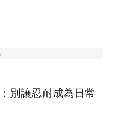
活
：別讓忍耐成為日常