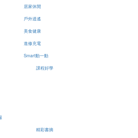
居家休閒
戶外逍遙
美食健康
進修充電
Smart動一動
課程好學
報
精彩書摘