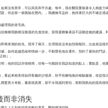
，如果沒有異常，可以與其和平共處。每年，我在醫院重複著令人精疲力
問題，何必留一個風險在體內。」我總掩耳盜鈴，抱持著巨大的不確定感
極處理我的老毛病。
包括種種我聽都沒聽過的先進技術。當我還猶豫著該不該聽從她的建議，利
信即將來潮的前兆。我等了兩天，生理期並沒有如預期報到，出血就這樣持
權威，如何超越思緒和情緒一步，不動聲色地在運作。預約了最快的門診
入正軌）。
說明；他的回話亦很精簡，但每一句都踩在我該知道的點上；重點是，他
椅，看起來精美得如同客廳的沙發床，快手快腳地換好檢驗服後，依從指
人體驚異大奇航，畫面很真實，卻不令我感到害怕，那顆我熟知的瘜肉很快
後而非消失
這麼久？久到有些瘜肉貌似異常，醫師建議切除。