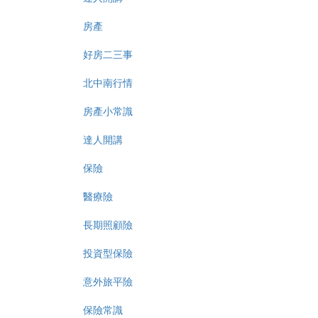
房產
好房二三事
北中南行情
房產小常識
達人開講
保險
醫療險
長期照顧險
投資型保險
意外旅平險
保險常識