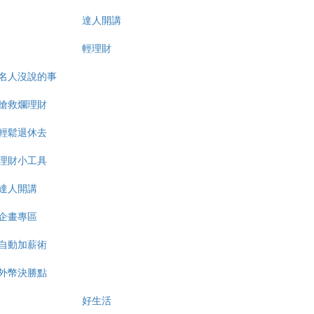
達人開講
輕理財
名人沒說的事
搶救爛理財
輕鬆退休去
理財小工具
達人開講
企畫專區
自動加薪術
外幣決勝點
好生活