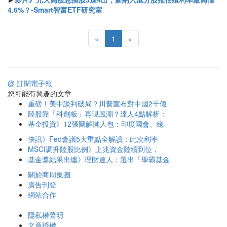
4.6%？-Smart智富ETF研究室
«
1
»
@ 訂閱電子報
您可能有興趣的文章
重磅！美中談判破局？川普宣布對中國2千億
陸股靠「科創板」再現風潮？達人4點解析：
基金投資》12張圖解懶人包：印度國會、總
快訊》Fed會議5大重點全解讀：此次利率
MSCI調升陸股比例》上兆資金陸續到位，
基金獎結果出爐》理財達人：選出「學霸基金
關於商周集團
廣告刊登
網站合作
隱私權聲明
文章授權