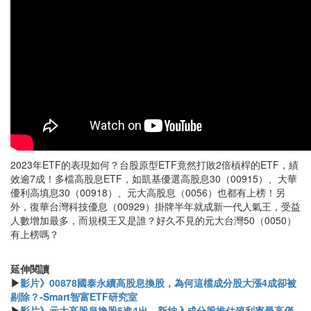
2023年ETF的表現如何？台股原型ETF竟然打敗2倍槓桿的ETF，績
效逾7成！多檔高股息ETF，如凱基優選高股息30（00915）、大華
優利高填息30（00918）、元大高股息（0056）也都有上榜！另
外，復華台灣科技優息（00929）掛牌半年就成新一代人氣王，受益
人數增加最多，而規模王又是誰？好久不見的元大台灣50（0050）
有上榜嗎？
延伸閱讀
▶
影片》00878國泰永續高股息換股，為何這檔成分股大漲4成卻被
剔除？-Smart智富ETF研究室
▶
影片》元大高股息換股5進4出，新納入成分股推估殖利率最高僅