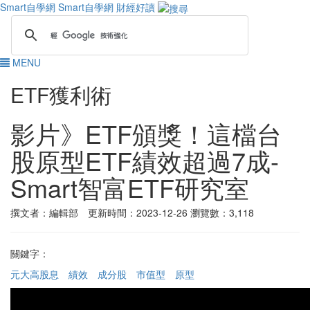
Smart自學網
Smart自學網 財經好讀
MENU
ETF獲利術
影片》ETF頒獎！這檔台
股原型ETF績效超過7成-
Smart智富ETF研究室
撰文者：編輯部 更新時間：2023-12-26
瀏覽數：3,118
關鍵字：
元大高股息
績效
成分股
市值型
原型