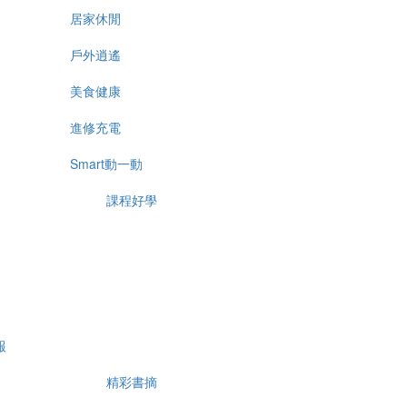
居家休閒
戶外逍遙
美食健康
進修充電
Smart動一動
課程好學
報
精彩書摘