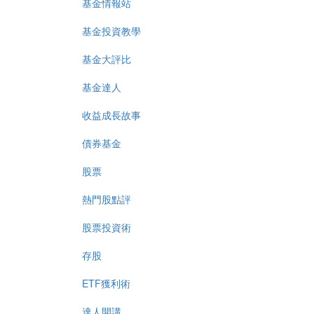
基金情報站
基金投資教學
基金大評比
基金達人
收益成長故事
債券基金
股票
熱門股點評
股票投資術
存股
ETF獲利術
達人開講