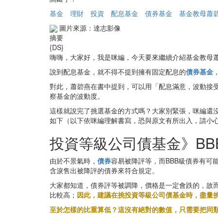
基金
理財
投資
配息基金
債券基金
基金教母蕭
圖片來源：達志影像
摘要
{DS}
嗨嗨，大家好，我是咪編，今天要來繼續介紹基金教母
說到配息基金，就不得不提到擁有固定配息的
債券基金
對此，蕭碧燕在書中提到，可以用「配息滿意，波動接受
察基金的波動度。
這樣就說完了挑選基金的方式嗎？大家別緊張，咪編還
如下（以下依咪編理解書寫，恐與原文有所出入，請小
投資等級公司債基金》BB
由於不景氣時，
債券
容易被降評等，而BBB級債券有
含淚售出被降評的債券來符合規定。
大家都知道，債券評等被調降，價格是一定會跌的，故而
比較高；
因此，建議在挑投資等級公司債基金時，盡量挑
至於怎樣的比重算低？這沒有絕對的數值，只需要把同