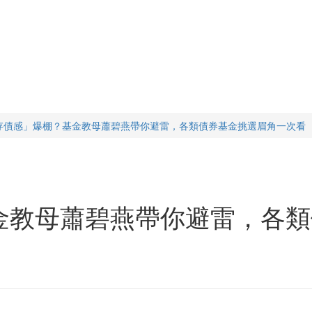
存債感」爆棚？基金教母蕭碧燕帶你避雷，各類債券基金挑選眉角一次看
金教母蕭碧燕帶你避雷，各類