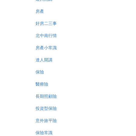
房產
好房二三事
北中南行情
房產小常識
達人開講
保險
醫療險
長期照顧險
投資型保險
意外旅平險
保險常識