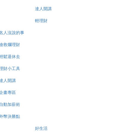
達人開講
輕理財
名人沒說的事
搶救爛理財
輕鬆退休去
理財小工具
達人開講
企畫專區
自動加薪術
外幣決勝點
好生活