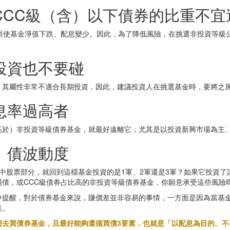
CCC級（含）以下債券的比重不宜
而使基金淨值下跌、配息變少。因此，為了降低風險，在挑選非投資等級
投資也不要碰
，其屬性非常不適合長期投資，因此，建議投資人在挑選基金時，要將之
息率過高者
高於）非投資等級債券基金，就最好遠離它，尤其是以投資新興市場為主、
、債波動度
中股票部分，就回到這檔基金投資的是1軍、2軍還是3軍？如果它投資了
債，或CCC級債券占比高的非投資等級債券基金，你願意承受這些風險
中提醒，對於債券基金來說，賺價差並非容易的事情，一方面是因為當基
美。
去買債券基金，且最好能夠遵循買債3要素，也就是「以配息為目的、不