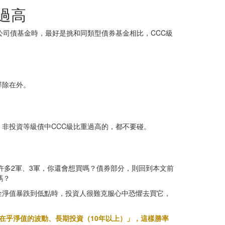
過高
公司債基金時，最好是挑和同類型債券基金相比，CCC級
屏除在外。
非投資等級債中CCC級比重過高的，都不要碰。
許多2軍、3軍，你還會想買嗎？債券部分，則回到本文前
嗎？
金淨值暴跌到低點時，投資人很難克服心中恐懼去買它，
在乎淨值的波動、長期投資（10年以上）」，這樣勝率