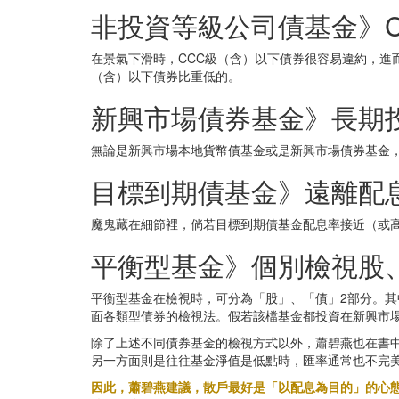
非投資等級公司債基金》
在景氣下滑時，CCC級（含）以下債券很容易違約，進
（含）以下債券比重低的。
新興市場債券基金》長期
無論是新興市場本地貨幣債基金或是新興市場債券基金
目標到期債基金》遠離配
魔鬼藏在細節裡，倘若目標到期債基金配息率接近（或
平衡型基金》個別檢視股
平衡型基金在檢視時，可分為「股」、「債」2部分。其
面各類型債券的檢視法。假若該檔基金都投資在新興市場
除了上述不同債券基金的檢視方式以外，蕭碧燕也在書
另一方面則是往往基金淨值是低點時，匯率通常也不完
因此，蕭碧燕建議，散戶最好是「以配息為目的」的心態