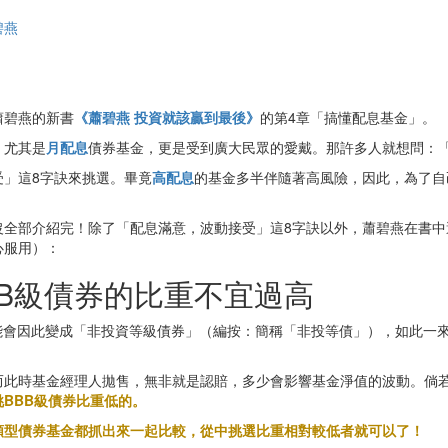
碧燕
蕭碧燕的新書
《蕭碧燕 投資就該贏到最後》
的第4章「搞懂配息基金」。
，尤其是
月配息
債券基金，更是受到廣大民眾的愛戴。那許多人就想問：
」這8字訣來挑選。畢竟
高配息
的基金多半伴隨著高風險，因此，為了自
沒全部介紹完！除了「配息滿意，波動接受」這8字訣以外，蕭碧燕在書中
心服用）：
B級債券的比重不宜過高
可能會因此變成「非投資等級債券」（編按：簡稱「非投等債」），如此一
此時基金經理人拋售，無非就是認賠，多少會影響基金淨值的波動。倘若
BBB級債券比重低的。
類型債券基金都抓出來一起比較，從中挑選比重相對較低者就可以了！