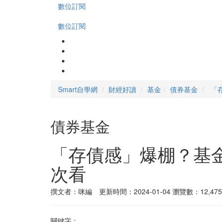
數位訂閱
數位訂閱
Smart自學網
財經好讀
基金
債券基金
「
債券基金
「存債感」爆棚？基
次看
撰文者：咪編 更新時間：2024-01-04
瀏覽數：12,475
關鍵字：