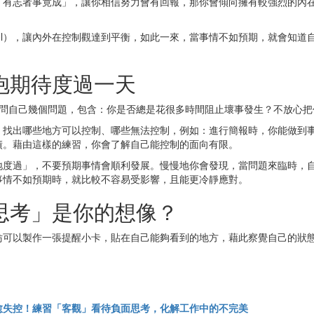
「有志者事竟成」，讓你相信努力會有回報，那你會傾向擁有較強烈的內
 control），讓內外在控制觀達到平衡，如此一來，當事情不如預期，就
抱期待度過一天
先問自己幾個問題，包含：你是否總是花很多時間阻止壞事發生？不放心把
，找出哪些地方可以控制、哪些無法控制，例如：進行簡報時，你能做到
績。藉由這樣的練習，你會了解自己能控制的面向有限。
地度過」，不要預期事情會順利發展。慢慢地你會發現，當問題來臨時，
事情不如預期時，就比較不容易受影響，且能更冷靜應對。
思考」是你的想像？
妨可以製作一張提醒小卡，貼在自己能夠看到的地方，藉此察覺自己的狀
愈失控！練習「客觀」看待負面思考，化解工作中的不完美