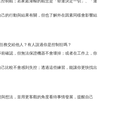
在控制觀；若家庭灌輸的觀念是「命運決定一切」、「運
會知道自己的行動與結果有關，但也了解外在因素同樣會影響結
任務交給他人？有人說過你是控制狂嗎？
事前確認，但無法保證機器不會壞掉；或者在工作上，你
自己比較不會感到失控；透過這些練習，能讓你更快找出
態與想法，並用更客觀的角度看待事情發展，提醒自己