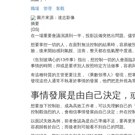
職場
管理
客觀
圖片來源：達志影像
摘要
{DS}
在一場重要會議演講到一半，投影設備突然出問題。儘
想要掌控一切的人，在面對無法控制的結果時，容易被
臉，後來開始感到氣餒、沮喪，整天都在低氣壓中度過
《告別玻璃心的13件事》指出，想控制一切的人會面
事情的時間；抑或是要求別人按照特定方法做事，容易
有這種特質的主管更要注意，《乘數領導人》發現，想
發現這些人通常不執著於事情的發展，他們把意外視為
事情發展是由自己決定，
想要放下控制欲、成為高效工作者，可以先理解自己的「控
控制觀強烈的人，會相信事情發展由自己決定；外在控
以面試失敗為例，前者會認為是自己準備不足，要再更
容易歸咎於自己；而後者則可能看不到自己的問題。