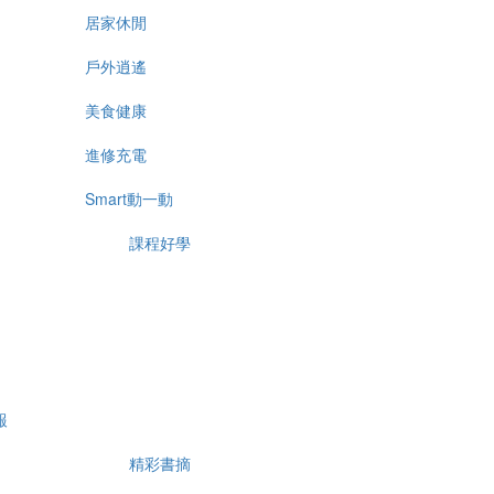
居家休閒
戶外逍遙
美食健康
進修充電
Smart動一動
課程好學
報
精彩書摘