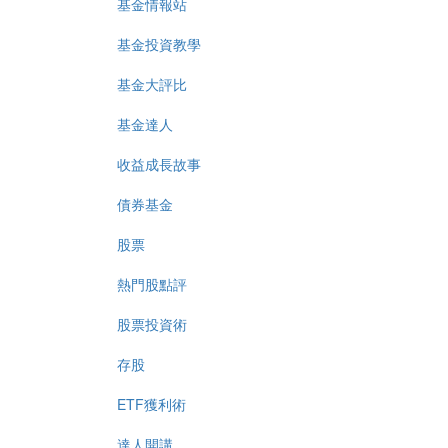
基金情報站
基金投資教學
基金大評比
基金達人
收益成長故事
債券基金
股票
熱門股點評
股票投資術
存股
ETF獲利術
達人開講