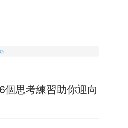
功
6個思考練習助你迎向