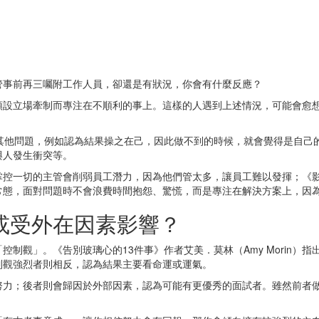
管事前再三囑附工作人員，卻還是有狀況，你會有什麼反應？
預設立場牽制而專注在不順利的事上。這樣的人遇到上述情況，可能會愈
。
臨其他問題，例如認為結果操之在己，因此做不到的時候，就會覺得是自己
與人發生衝突等。
掌控一切的主管會削弱員工潛力，因為他們管太多，讓員工難以發揮；《
常態，面對問題時不會浪費時間抱怨、驚慌，而是專注在解決方案上，因
或受外在因素影響？
制觀」。《告別玻璃心的13件事》作者艾美．莫林（Amy Morin）
制觀強烈者則相反，認為結果主要看命運或運氣。
努力；後者則會歸因於外部因素，認為可能有更優秀的面試者。雖然前者