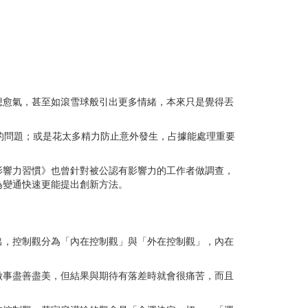
想愈氣，甚至如滾雪球般引出更多情緒，本來只是覺得丟
的問題；或是花太多精力防止意外發生，占據能處理重要
影響力習慣》也曾針對被公認有影響力的工作者做調查，
為變通快速更能提出創新方法。
指出，控制觀分為「內在控制觀」與「外在控制觀」，內在
做事盡善盡美，但結果與期待有落差時就會很痛苦，而且