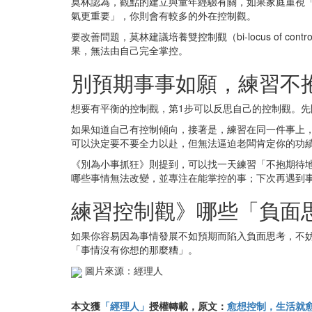
莫林認為，觀點的建立與童年經驗有關，如果家庭重視
氣更重要」，你則會有較多的外在控制觀。
要改善問題，莫林建議培養雙控制觀（bi-locus of
果，無法由自己完全掌控。
別預期事事如願，練習不
想要有平衡的控制觀，第1步可以反思自己的控制觀。
如果知道自己有控制傾向，接著是，練習在同一件事上
可以決定要不要全力以赴，但無法逼迫老闆肯定你的功
《別為小事抓狂》則提到，可以找一天練習「不抱期待
哪些事情無法改變，並專注在能掌控的事；下次再遇到
練習控制觀》哪些「負面
如果你容易因為事情發展不如預期而陷入負面思考，不
「事情沒有你想的那麼糟」。
圖片來源：經理人
本文獲
「經理人」
授權轉載，原文：
愈想控制，生活就