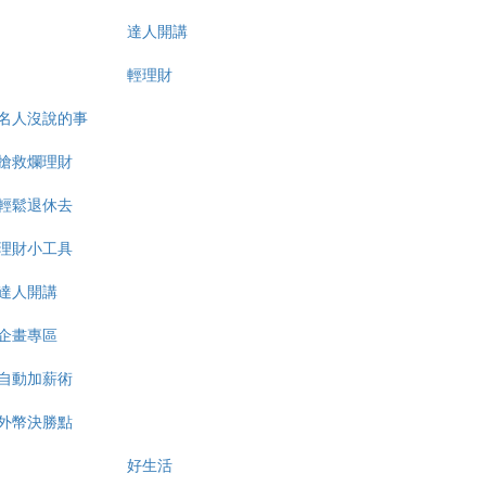
達人開講
輕理財
名人沒說的事
搶救爛理財
輕鬆退休去
理財小工具
達人開講
企畫專區
自動加薪術
外幣決勝點
好生活