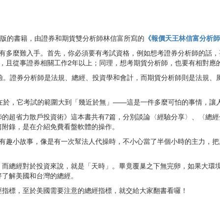
新出版的書籍，由證券和期貨雙分析師林信富所寫的
《報價天王林信富分析師
照有多麼難入手。首先，你必須要有考試資格，例如想考證券分析師的話，
，且從事證券相關工作2年以上；同理，想考期貨分析師，也要有相對應
測驗。證券分析師是法規、總經、投資學和會計，而期貨分析師則是法規、
在於，它考試的範圍大到「幾近於無」——這是一件多麼可怕的事情，讓
師的超省力散戶投資術》這本書共有7篇，分別談論〈經驗分享〉、〈總經
篇附錄，是在介紹免費看盤軟體的操作。
的有趣小故事，像是有一次幫法人代操時，不小心當了半個小時的主力，把
，而總經對於投資來說，就是「天時」。畢竟覆巢之下無完卵，如果大環
好了解美國和台灣的總經。
經指標，至於美國需要注意的總經指標，就交給大家翻書看囉！