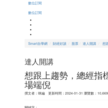
數位訂閱
數位訂閱
Smart自學網
財經好讀
股票
達人開講
想
達人開講
想跟上趨勢，總經指
場端倪
撰文者：咪編 更新時間：2024-01-31
瀏覽數：10,669
關鍵字：