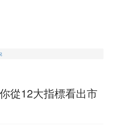
倪
你從12大指標看出市