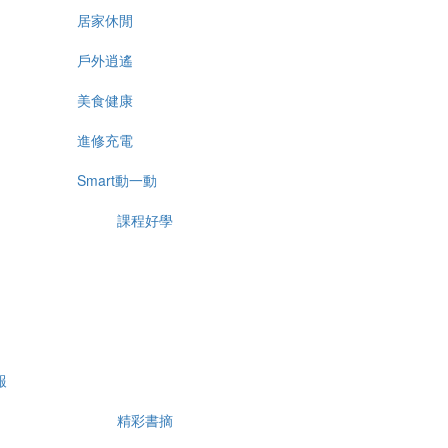
居家休閒
戶外逍遙
美食健康
進修充電
Smart動一動
課程好學
報
精彩書摘