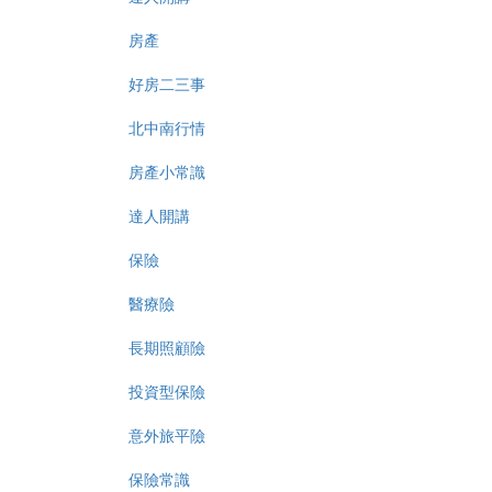
房產
好房二三事
北中南行情
房產小常識
達人開講
保險
醫療險
長期照顧險
投資型保險
意外旅平險
保險常識