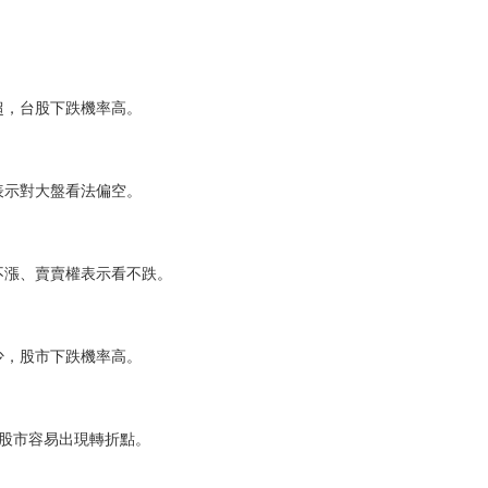
超，台股下跌機率高。
表示對大盤看法偏空。
不漲、賣賣權表示看不跌。
少，股市下跌機率高。
，股市容易出現轉折點。