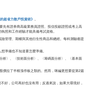
的超省力散戶投資術》
。
要先有證券商高級業務員證照、投信投顧證照或考上高
的執照和工作經驗才能具備考試資格。
風險管理、期權與其他衍生性商品和總經。每科測驗都是
人想準備也不知道要怎麼準備。
分析〉、〈技術面分析〉、〈籌碼面分析〉、〈基本面
股價拉了半根漲停板之類的。然而，咪編更想要從第2篇
境不好，公司再好也沒有用；反過來說，如果大環境好，