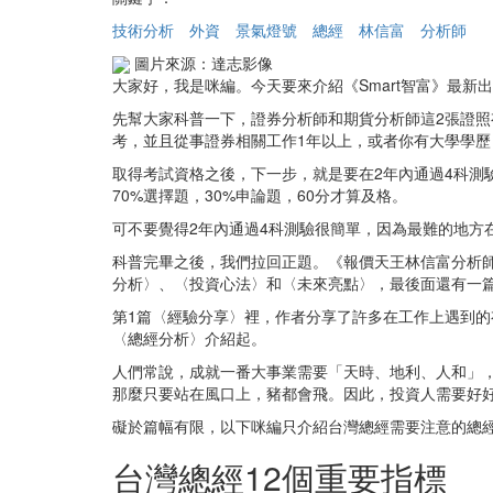
技術分析
外資
景氣燈號
總經
林信富
分析師
圖片來源：達志影像
大家好，我是咪編。今天要來介紹《Smart智富》最
先幫大家科普一下，證券分析師和期貨分析師這2張證
考，並且從事證券相關工作1年以上，或者你有大學學歷
取得考試資格之後，下一步，就是要在2年內通過4科
70%選擇題，30%申論題，60分才算及格。
可不要覺得2年內通過4科測驗很簡單，因為最難的地方
科普完畢之後，我們拉回正題。《報價天王林信富分析
分析〉、〈投資心法〉和〈未來亮點〉，最後面還有一
第1篇〈經驗分享〉裡，作者分享了許多在工作上遇到
〈總經分析〉介紹起。
人們常說，成就一番大事業需要「天時、地利、人和」
那麼只要站在風口上，豬都會飛。因此，投資人需要好
礙於篇幅有限，以下咪編只介紹台灣總經需要注意的總
台灣總經12個重要指標