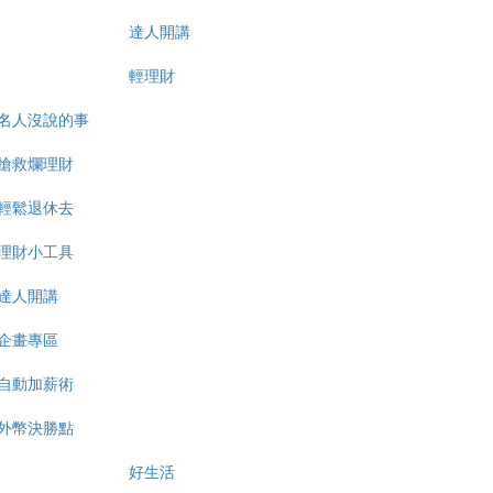
達人開講
輕理財
名人沒說的事
搶救爛理財
輕鬆退休去
理財小工具
達人開講
企畫專區
自動加薪術
外幣決勝點
好生活