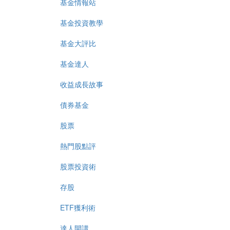
基金情報站
基金投資教學
基金大評比
基金達人
收益成長故事
債券基金
股票
熱門股點評
股票投資術
存股
ETF獲利術
達人開講