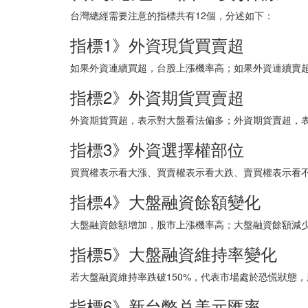
台灣總經需要注意的指標共有12個，分述如下：
指標1》外資現貨買賣超
如果外資連續買超，台股上漲機率高；如果外資連續賣
指標2》外資期貨買賣超
外資期貨買超，表示對大盤看法偏多；外資期貨賣超，
指標3》外資選擇權部位
買買權表示看大漲、買賣權表示看大跌、賣買權表示看
指標4》大盤融資餘額變化
大盤融資餘額增加，股市上漲機率高；大盤融資餘額減
指標5》大盤融資維持率變化
若大盤融資維持率跌破150%，代表市場處於恐慌狀態
指標6》新台幣兑美元匯率