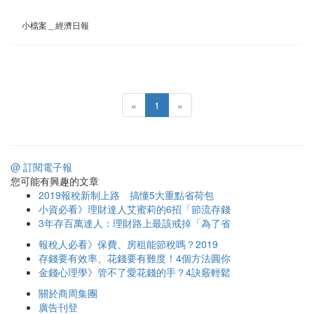
小檔案＿經濟日報
«
1
»
@ 訂閱電子報
您可能有興趣的文章
2019報稅新制上路 搞懂5大重點省荷包
小資必看》理財達人艾蜜莉的6招「節流存錢
3年存百萬達人：理財路上最該戒掉「為了省
報稅人必看》保費、房租能節稅嗎？2019
存錢要有效率、花錢要有難度！4個方法圓你
金錢心理學》管不了愛花錢的手？4訣竅輕鬆
關於商周集團
廣告刊登