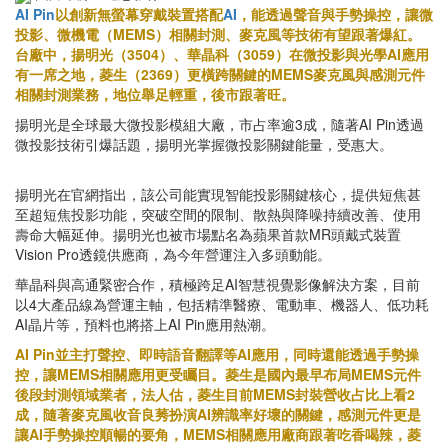
AI Pin
以創新無螢幕穿戴裝置搭配
AI
，能透過聲音與手勢操控，讓微
投影、微機電（MEMS）相關封測、麥克風等技術有望跟著爆紅。
台廠中，揚明光（3504）、華晶科（3059）在微投影與光學AI應用
有一席之地，菱生（2369）更橫跨關鍵的MEMS麥克風與感測元件
相關封測業務，地位舉足輕重，後市跟著旺。
揚明光是全球最大微投影模組大廠，市占率逾3成，隨著AI Pin透過
微投影技術引爆話題，揚明光掌握微投影關鍵能量，受惠大。
揚明光在官網指出，該公司能實現智能投影關鍵核心，提供短焦甚
至超短焦投影功能，突破空間的限制、散熱與降噪持續改善、使用
壽命大幅延伸。揚明光也被市場點名為蘋果首款MR頭戴式裝置
Vision Pro透鏡供應商，為今年營運注入多頭動能。
華晶科與高通緊密合作，積極跨足AI智慧視覺影像解決方案，目前
以4大產品線為營運主軸，包括精準醫療、電動車、機器人、低功耗
AI晶片等，預料也將搭上AI Pin應用熱潮。
AI Pin並主打聲控、即時語音翻譯等AI應用，同時還能透過手勢操
控，讓MEMS相關應用更受矚目。菱生是國內最早布局MEMS元件
後段封測領域業者，法人估，菱生目前MEMS封裝營收占比上看2
成，隨著麥克風收音良莠扮演AI辨識率好壞的關鍵，感測元件更是
讓AI手勢操控順暢的要角，MEMS相關應用廠商跟著吃香喝辣，菱