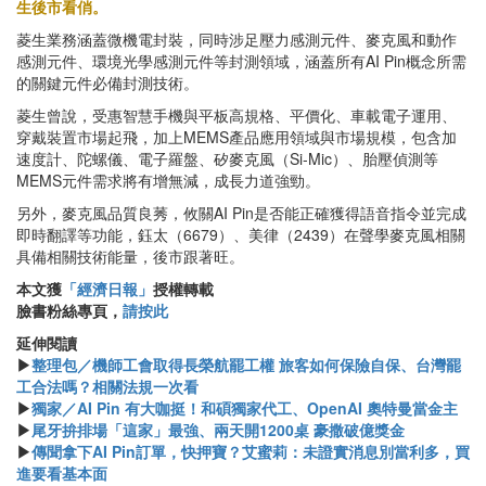
生後市看俏。
菱生業務涵蓋微機電封裝，同時涉足壓力感測元件、麥克風和動作
感測元件、環境光學感測元件等封測領域，涵蓋所有AI Pin概念所需
的關鍵元件必備封測技術。
菱生曾說，受惠智慧手機與平板高規格、平價化、車載電子運用、
穿戴裝置市場起飛，加上MEMS產品應用領域與市場規模，包含加
速度計、陀螺儀、電子羅盤、矽麥克風（Si-Mic）、胎壓偵測等
MEMS元件需求將有增無減，成長力道強勁。
另外，麥克風品質良莠，攸關AI Pin是否能正確獲得語音指令並完成
即時翻譯等功能，鈺太（6679）、美律（2439）在聲學麥克風相關
具備相關技術能量，後市跟著旺。
本文獲
「經濟日報」
授權轉載
臉書粉絲專頁，
請按此
延伸閱讀
▶
整理包／機師工會取得長榮航罷工權 旅客如何保險自保、台灣罷
工合法嗎？相關法規一次看
▶
獨家／AI Pin 有大咖挺！和碩獨家代工、OpenAI 奧特曼當金主
▶
尾牙拚排場「這家」最強、兩天開1200桌 豪撒破億獎金
▶
傳聞拿下AI Pin訂單，快押寶？艾蜜莉：未證實消息別當利多，買
進要看基本面