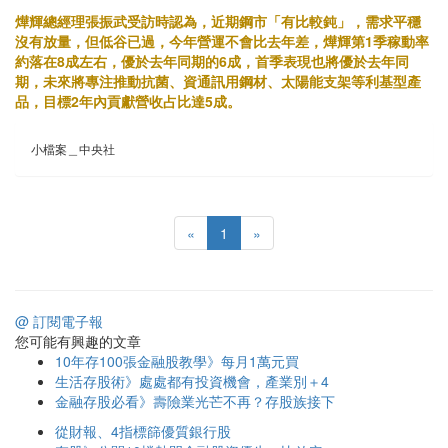
燁輝總經理張振武受訪時認為，近期鋼市「有比較鈍」，需求平穩
沒有放量，但低谷已過，今年營運不會比去年差，燁輝第1季稼動率
約落在8成左右，優於去年同期的6成，首季表現也將優於去年同
期，未來將專注推動抗菌、資通訊用鋼材、太陽能支架等利基型產
品，目標2年內貢獻營收占比達5成。
小檔案＿中央社
«
1
»
@ 訂閱電子報
您可能有興趣的文章
10年存100張金融股教學》每月1萬元買
生活存股術》處處都有投資機會，產業別＋4
金融存股必看》壽險業光芒不再？存股族接下
從財報、4指標篩優質銀行股