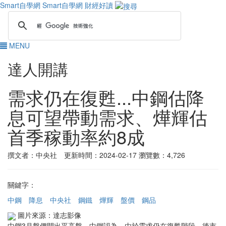
Smart自學網
Smart自學網 財經好讀
MENU
達人開講
需求仍在復甦...中鋼估降
息可望帶動需求、燁輝估
首季稼動率約8成
撰文者：中央社 更新時間：2024-02-17
瀏覽數：4,726
關鍵字：
中鋼
降息
中央社
鋼鐵
燁輝
盤價
鋼品
圖片來源：達志影像
中鋼3月盤價開出平高盤，中鋼認為，由於需求仍在復甦階段，後市