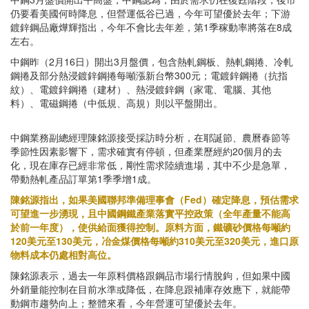
仍要看美國何時降息，但營運低谷已過，今年可望優於去年；下游
鍍鋅鋼品廠燁輝指出，今年不會比去年差，第1季稼動率將落在8成
左右。
中鋼昨（2月16日）開出3月盤價，包含熱軋鋼板、熱軋鋼捲、冷軋
鋼捲及部分熱浸鍍鋅鋼捲每噸漲新台幣300元；電鍍鋅鋼捲（抗指
紋）、電鍍鋅鋼捲（建材）、熱浸鍍鋅鋼（家電、電腦、其他
料）、電磁鋼捲（中低規、高規）則以平盤開出。
中鋼業務副總經理陳銘源接受採訪時分析，在耶誕節、農曆春節等
季節性因素影響下，需求確實有停頓，但產業歷經約20個月的去
化，現在庫存已經非常低，剛性需求陸續進場，其中不少是急單，
帶動熱軋產品訂單第1季季增1成。
陳銘源指出，如果美國聯邦準備理事會（Fed）確定降息，預估需求
可望進一步湧現，且中國鋼鐵產業落實平控政策（全年產量不能高
於前一年度），使供給面獲得控制。原料方面，鐵礦砂價格每噸約
120美元至130美元，冶金煤價格每噸約310美元至320美元，進口原
物料成本仍處相對高位。
陳銘源表示，過去一年原料價格跟鋼品市場行情脫鉤，但如果中國
外銷量能控制在目前水準或降低，在降息跟補庫存效應下，就能帶
動鋼市趨勢向上；整體來看，今年營運可望優於去年。