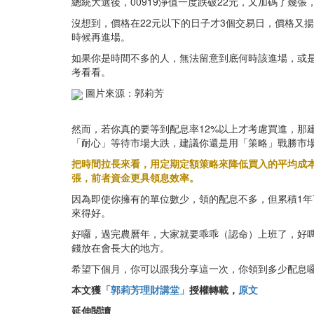
總統大選後，00919淨值一度跌破22元，又加碼了幾
沒想到，價格在22元以下的日子才3個交易日，價格又
時候再進場。
如果你是時間不多的人，無法留意到底何時該進場，或
考看看。
圖片來源：郭莉芳
然而，若你真的要等到配息率12%以上才考慮買進，那建
「耐心」等待市場大跌，建議你還是用「策略」戰勝市場
把時間拉長來看，用定期定額策略來降低買入的平均成本
張，前者資金更具領息效率。
因為即使你擁有的單位數少，領的配息不多，但累積1年
來得好。
好囉，過完農曆年，大家就要乖乖（認命）上班了，好
錢放在會長大的地方。
希望下個月，你可以跟我分享這一次，你領到多少配息
本文獲
「郭莉芳理財講堂」
授權轉載，
原文
延伸閱讀