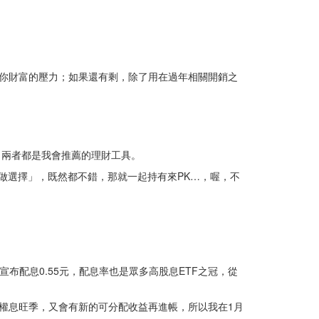
你財富的壓力；如果還有剩，除了用在過年相關開銷之
，兩者都是我會推薦的理財工具。
做選擇」，既然都不錯，那就一起持有來PK…，喔，不
月宣布配息0.55元，配息率也是眾多高股息ETF之冠，從
月除權息旺季，又會有新的可分配收益再進帳，所以我在1月