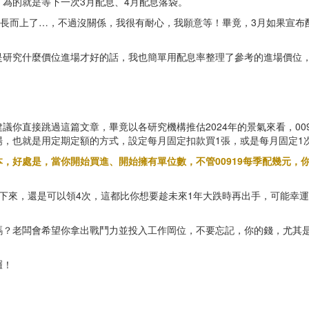
張，為的就是等下一次3月配息、4月配息落袋。
揚長而上了…，不過沒關係，我很有耐心，我願意等！畢竟，3月如果宣布配
是研究什麼價位進場才好的話，我也簡單用配息率整理了參考的進場價位
議你直接跳過這篇文章，畢竟以各研究機構推估2024年的景氣來看，009
，也就是用定期定額的方式，設定每月固定扣款買1張，或是每月固定1次
，好處是，當你開始買進、開始擁有單位數，不管00919每季配幾元，
下來，還是可以領4次，這都比你想要趁未來1年大跌時再出手，可能幸
嗎？老闆會希望你拿出戰鬥力並投入工作岡位，不要忘記，你的錢，尤其
囉！