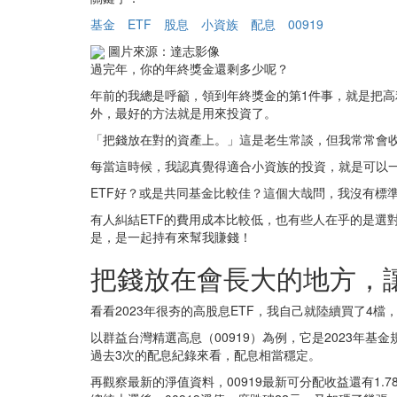
基金
ETF
股息
小資族
配息
00919
圖片來源：達志影像
過完年，你的年終獎金還剩多少呢？
年前的我總是呼籲，領到年終獎金的第1件事，就是把
外，最好的方法就是用來投資了。
「把錢放在對的資產上。」這是老生常談，但我常常會
每當這時候，我認真覺得適合小資族的投資，就是可以一
ETF好？或是共同基金比較佳？這個大哉問，我沒有標
有人糾結ETF的費用成本比較低，也有些人在乎的是選
是，是一起持有來幫我賺錢！
把錢放在會長大的地方，
看看2023年很夯的高股息ETF，我自己就陸續買了4
以群益台灣精選高息（00919）為例，它是2023年基金
過去3次的配息紀錄來看，配息相當穩定。
再觀察最新的淨值資料，00919最新可分配收益還有1.