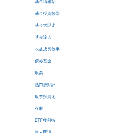
基金情報站
基金投資教學
基金大評比
基金達人
收益成長故事
債券基金
股票
熱門股點評
股票投資術
存股
ETF獲利術
達人開講