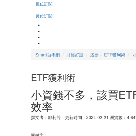
數位訂閱
數位訂閱
Smart自學網
財經好讀
股票
ETF獲利術
ETF獲利術
小資錢不多，該買E
效率
撰文者：郭莉芳 更新時間：2024-02-21
瀏覽數：4,64
關鍵字：