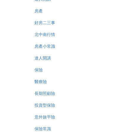
房產
好房二三事
北中南行情
房產小常識
達人開講
保險
醫療險
長期照顧險
投資型保險
意外旅平險
保險常識