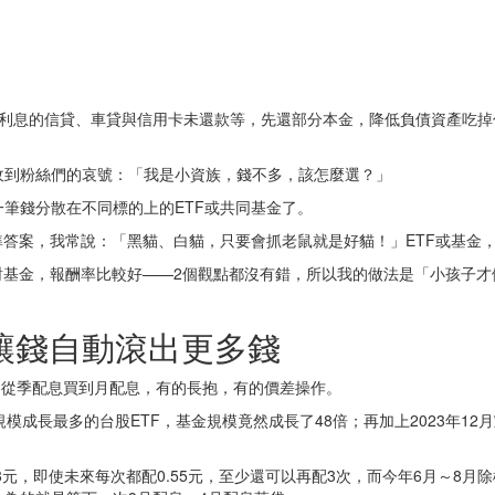
高利息的信貸、車貸與信用卡未還款等，先還部分本金，降低負債資產吃掉
收到粉絲們的哀號：「我是小資族，錢不多，該怎麼選？」
筆錢分散在不同標的上的ETF或共同基金了。
準答案，我常說：「黑貓、白貓，只要會抓老鼠就是好貓！」ETF或基金
對基金，報酬率比較好——2個觀點都沒有錯，所以我的做法是「小孩子才
讓錢自動滾出更多錢
檔，從季配息買到月配息，有的長抱，有的價差操作。
規模成長最多的台股ETF，基金規模竟然成長了48倍；再加上2023年12
78元，即使未來每次都配0.55元，至少還可以再配3次，而今年6月～8