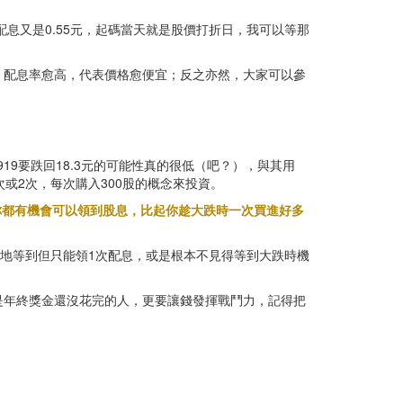
息又是0.55元，起碼當天就是股價打折日，我可以等那
，配息率愈高，代表價格愈便宜；反之亦然，大家可以參
19要跌回18.3元的可能性真的很低（吧？），與其用
或2次，每次購入300股的概念來投資。
你都有機會可以領到股息，比起你趁大跌時一次買進好多
運地等到但只能領1次配息，或是根本不見得等到大跌時機
是年終獎金還沒花完的人，更要讓錢發揮戰鬥力，記得把