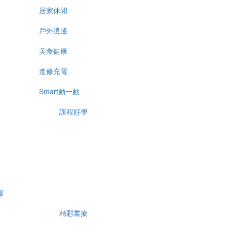
居家休閒
戶外逍遙
美食健康
進修充電
Smart動一動
課程好學
報
精彩書摘