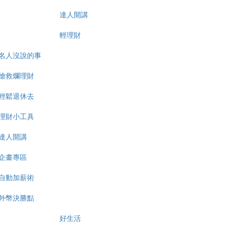
達人開講
輕理財
名人沒說的事
搶救爛理財
輕鬆退休去
理財小工具
達人開講
企畫專區
自動加薪術
外幣決勝點
好生活