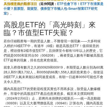
具指標意義的觀察項目
（延伸閱讀：
ETF也會下市！ETF下市清算是
什麼？股票型、期貨型、債券型下市懶人包-Smart智富ETF研究
室
）
。
高股息ETF的「高光時刻」來
臨？市值型ETF失寵？
若你仔細觀察每一期的受益人數，不難發現一個現象——大多時候
入榜的10檔ETF中，有過半（6檔）都是高股息ETF！值得留意的
是，裡頭僅有2檔市值型ETF，且掛牌至今都有10年以上的歷史，它
們就是0050和富邦台50（006208），兩者受益人數有不斷被高股息
ETF超車的現象，排名也愈來愈後面。
就拿入榜僅有數月之久的00929和00919，本期受益人數分別為60萬
28人和51萬3,732人，和0050的66萬1,558人差距愈來愈小，假使這
2檔ETF人氣未來能以相同速度成長，有朝一日超車0050可能也不會
太令人意外。
國內高股息ETF的受歡迎程度其實也不用再多說，除受益人數爆棚
外，市場中的高股息ETF產品也愈來愈多。截至本文撰寫時間
（2024年2月6日）止，若將尚未掛牌的2檔新兵——統一高息動能
（00939）以及元大臺灣價值高息（00940）計算在內，國內高股息