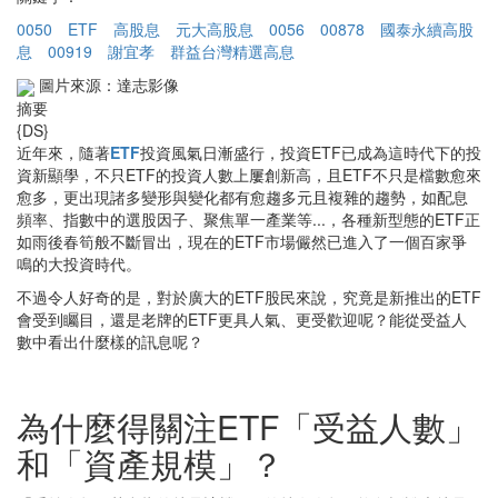
0050
ETF
高股息
元大高股息
0056
00878
國泰永續高股
息
00919
謝宜孝
群益台灣精選高息
圖片來源：達志影像
摘要
{DS}
近年來，隨著
ETF
投資風氣日漸盛行，投資ETF已成為這時代下的投
資新顯學，不只ETF的投資人數上屢創新高，且ETF不只是檔數愈來
愈多，更出現諸多變形與變化都有愈趨多元且複雜的趨勢，如配息
頻率、指數中的選股因子、聚焦單一產業等...，各種新型態的ETF正
如雨後春筍般不斷冒出，現在的ETF市場儼然已進入了一個百家爭
鳴的大投資時代。
不過令人好奇的是，對於廣大的ETF股民來說，究竟是新推出的ETF
會受到矚目，還是老牌的ETF更具人氣、更受歡迎呢？能從受益人
數中看出什麼樣的訊息呢？
為什麼得關注ETF「受益人數」
和「資產規模」？