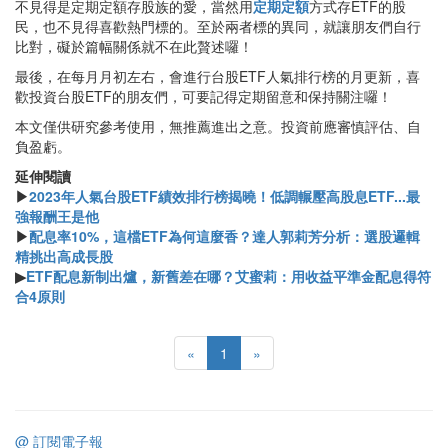
不見得是定期定額存股族的愛，當然用
定期定額
方式存ETF的股
民，也不見得喜歡熱門標的。至於兩者標的異同，就讓朋友們自行
比對，礙於篇幅關係就不在此贅述囉！
最後，在每月月初左右，會進行台股ETF人氣排行榜的月更新，喜
歡投資台股ETF的朋友們，可要記得定期留意和保持關注囉！
本文僅供研究參考使用，無推薦進出之意。投資前應審慎評估、自
負盈虧。
延伸閱讀
▶
2023年人氣台股ETF績效排行榜揭曉！低調輾壓高股息ETF...最
強報酬王是他
▶
配息率10%，這檔ETF為何這麼香？達人郭莉芳分析：選股邏輯
精挑出高成長股
▶
ETF配息新制出爐，新舊差在哪？艾蜜莉：用收益平準金配息得符
合4原則
«
1
»
@ 訂閱電子報