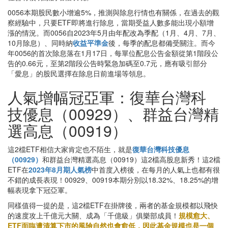
0056本期股民數小增逾5%，推測與除息行情也有關係，在過去的觀
察經驗中，只要ETF即將進行除息，當期受益人數多能出現小額增
漲的情況。而0056自2023年5月由年配改為季配（1月、4月、7月、
10月除息）、同時納
收益平準金
後，每季的配息都備受關注。而今
年0056的首次除息落在1月17日，每單位配息公告金額從第1階段公
告的0.66元，至第2階段公告時緊急加碼至0.7元，應有吸引部分
「愛息」的股民選擇在除息日前進場等領息。
人氣增幅冠亞軍：復華台灣科
技優息（00929）、群益台灣精
選高息（00919）
這2檔ETF相信大家肯定也不陌生，就是
復華台灣科技優息
（00929）
和群益台灣精選高息（00919）這2檔高股息新秀！這2檔
ETF在
2023年8月期人氣榜
中首度入榜後，在每月的人氣上也都有很
不錯的成長表現！00929、00919本期分別以18.32%、18.25%的增
幅表現拿下冠亞軍。
同樣值得一提的是，這2檔ETF在掛牌後，兩者的基金規模都以飛快
的速度攻上千億元大關、成為「千億級」俱樂部成員！
規模愈大、
ETF面臨遭清算下市的風險自然也會愈低，因此基金規模也是一個