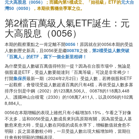
元大高股息（0056）
；而國內第1檔成立、「始祖級」ETF的
元大台
灣50（0050）
，本期依舊穩坐季軍之位。
第2檔百萬級人氣ETF誕生：元
大高股息（0056）
本期的觀察重點之一肯定離不開
0056
！原因就在於0056本期的受益
人數創歷史新高，且0056更是繼
00878
之後，
第2檔受益人數突破
「百萬人」的ETF，寫下一個全新里程碑！
為什麼受益人數破百萬值得特別一提？因為在台股市場中，無論是
個股還是ETF，受益人數要能達到「百萬等級」可說是非常稀少！
打開
集保所
最新一期（2024年2月2日）受益人數，若將個股和ETF
一起觀察，會發現受益人數超過百萬的只有4檔，再依受益人數多寡
排序分別是中鋼（2002）的123萬8,506人、00878的118萬3,448
人、護國神山台積電（2330）的108萬7,411人，以及0056的102萬
8,884人。
0056在本期增幅的表現上雖然只有小幅增加5.15%，乍看之下好像
不太多，這和0056受益人數成長來到高原期有關，因為當受益人基
數愈來愈大時，受益人數在同樣的成長水準下，增幅數值就會愈不
明顯；反之當基數較小時，一旦受益人數出現大幅增加時，當期往
往會有較明顯的增幅表現。