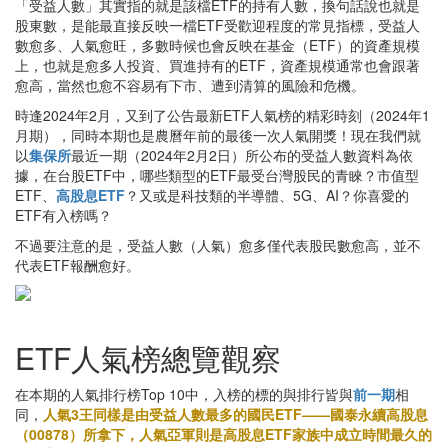
「受益人數」其實指的就是該檔ETF的持有人數，換句話說也就是
股東數，是能最直接反映一檔ETF受歡迎程度的常見指標，受益人
數愈多、人氣愈旺，多數時候也會反映在基金（ETF）的資產規模
上，也就是愈多人投資、買進持有的ETF，資產規模通常也會跟著
愈高，當然也愈不容易有下市、遭到清算的風險和危機。
時逢2024年2月，又到了公告最新ETF人氣榜的精彩時刻（2024年1
月期），同時本期也是農曆年前的最後一次人氣開獎！現在我們就
以
集保所
最近一期（2024年2月2日）所公布的受益人數資料為依
據，在台股ETF中，哪些類型的ETF最受台灣股民的青睞？市值型
ETF、
高股息ETF
？又或是科技類的半導體、5G、AI？你喜愛的
ETF有入榜嗎？
不過要注意的是，受益人數（人氣）愈多僅代表股民數愈高，並不
代表ETF報酬愈好。
ETF人氣榜總覽觀察
在本期的人氣排行榜Top 10中，入榜的標的與排行皆與
前一期
相
同，
人氣3王同樣是由受益人數最多的國民ETF——國泰永續高股息
（00878）所拿下，人氣亞軍則是高股息ETF家族中成立時間最久的