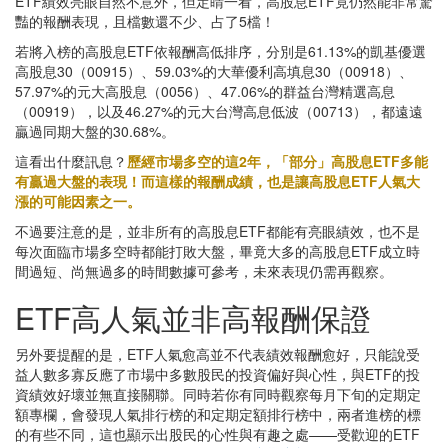
ETF績效亮眼自然不意外，但定睛一看，高股息ETF竟仍然能非常驚
豔的報酬表現，且檔數還不少、占了5檔！
若將入榜的高股息ETF依報酬高低排序，分別是61.13%的凱基優選
高股息30（00915）、59.03%的大華優利高填息30（00918）、
57.97%的元大高股息（0056）、47.06%的群益台灣精選高息
（00919），以及46.27%的元大台灣高息低波（00713），都遠遠
贏過同期大盤的30.68%。
這看出什麼訊息？
歷經市場多空的這2年，「部分」高股息ETF多能
有贏過大盤的表現！而這樣的報酬成績，也是讓高股息ETF人氣大
漲的可能因素之一。
不過要注意的是，並非所有的高股息ETF都能有亮眼績效，也不是
每次面臨市場多空時都能打敗大盤，畢竟大多的高股息ETF成立時
間過短、尚無過多的時間數據可參考，未來表現仍需再觀察。
ETF高人氣並非高報酬保證
另外要提醒的是，ETF人氣愈高並不代表績效報酬愈好，只能說受
益人數多寡反應了市場中多數股民的投資偏好與心性，與ETF的投
資績效好壞並無直接關聯。同時若你有同時觀察每月下旬的定期定
額專欄，會發現人氣排行榜的和定期定額排行榜中，兩者進榜的標
的有些不同，這也顯示出股民的心性與有趣之處——受歡迎的ETF