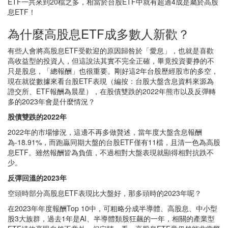
ETF一共來到20檔之多，相當於台股ETF中就有超過4成是屬於高股
息ETF！
為什麼高股息ETF成多數人新歡？
有些人會將高股息ETF受歡迎的原因歸咎於「愛息」，也就是喜歡
高收益型的投資人，但這說法其實不完全正確，畢竟投資要挣的不
只是股息，「總報酬」也很重要。剛好這2年台股歷經股市的多空，
現在就從數據來看台股ETF表現（編按：台股大盤含息資料來源為
證交所、ETF報酬為晨星），在股債雙跌的2022年熊市以及反彈轉
多的2023年會是什麼情況？
股債雙跌的2022年
2022年的市場慘況，這邊不再多做贅述，當年度大盤含息報酬
為-18.91%，而跑贏同期大盤的台股ETF僅有11檔，且清一色為高股
息ETF。雖然報酬皆為負值，不過相對大盤表現就顯得相對抗跌不
少。
反彈回溫的2023年
空頭時部分高股息ETF表現比大盤好，那多頭時的2023年呢？
在2023年年度報酬Top 10中，可粗略分成半導體、高股息、中小型
股3大族群，過去1年是AI、半導體類股狂飆的一年，相關的產業型