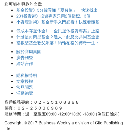
您可能有興趣的文章
基金投資》3分鐘弄懂「夏普值」，快速找出
231投資術》投資專家只用2個指標、3個
小資理財術》基金新手入門必看！快速看懂基
低成本存退休金》「全民退休投資專案」上路
什麼是封閉型基金？達人：配息比共同基金更
指數型基金教父殞落！約翰柏格的傳奇一生：
關於商周集團
廣告刊登
網站合作
隱私權聲明
文章授權
常見問題
活動總覽
客戶服務專線：０２－２５１０８８８８
傳真：０２－２５０３６９８９
服務時間：週一至週五09:00~12:00/13:30~18:00 (例假日除外)
Copyright © 2017 Business Weekly a division of Cite Publishing
Ltd