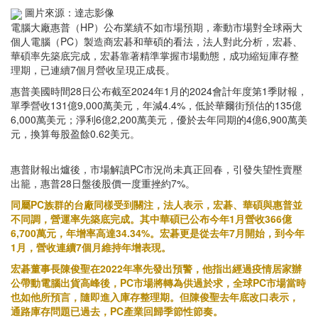
圖片來源：達志影像
電腦大廠惠普（HP）公布業績不如市場預期，牽動市場對全球兩大
個人電腦（PC）製造商宏碁和華碩的看法，法人對此分析，宏碁、
華碩率先築底完成，宏碁靠著精準掌握市場動態，成功縮短庫存整
理期，已連續7個月營收呈現正成長。
惠普美國時間28日公布截至2024年1月的2024會計年度第1季財報，
單季營收131億9,000萬美元，年減4.4%，低於華爾街預估的135億
6,000萬美元；淨利6億2,200萬美元，優於去年同期的4億6,900萬美
元，換算每股盈餘0.62美元。
惠普財報出爐後，市場解讀PC市況尚未真正回春，引發失望性賣壓
出籠，惠普28日盤後股價一度重挫約7%。
同屬PC族群的台廠同樣受到關注，法人表示，宏碁、華碩與惠普並
不同調，營運率先築底完成。其中華碩已公布今年1月營收366億
6,700萬元，年增率高達34.34%。宏碁更是從去年7月開始，到今年
1月，營收連續7個月維持年增表現。
宏碁董事長陳俊聖在2022年率先發出預警，他指出經過疫情居家辦
公帶動電腦出貨高峰後，PC市場將轉為供過於求，全球PC市場當時
也如他所預言，隨即進入庫存整理期。但陳俊聖去年底改口表示，
通路庫存問題已過去，PC產業回歸季節性節奏。