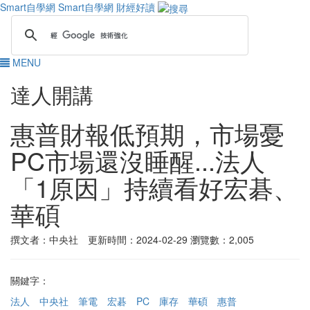
Smart自學網
Smart自學網 財經好讀
MENU
達人開講
惠普財報低預期，市場憂
PC市場還沒睡醒...法人
「1原因」持續看好宏碁、
華碩
撰文者：中央社 更新時間：2024-02-29
瀏覽數：2,005
關鍵字：
法人
中央社
筆電
宏碁
PC
庫存
華碩
惠普