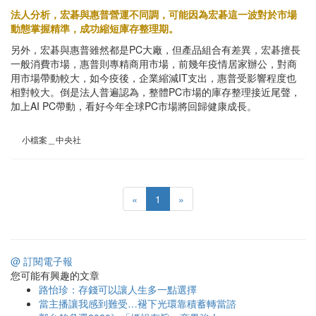
法人分析，宏碁與惠普營運不同調，可能因為宏碁這一波對於市場
動態掌握精準，成功縮短庫存整理期。
另外，宏碁與惠普雖然都是PC大廠，但產品組合有差異，宏碁擅長
一般消費市場，惠普則專精商用市場，前幾年疫情居家辦公，對商
用市場帶動較大，如今疫後，企業縮減IT支出，惠普受影響程度也
相對較大。倒是法人普遍認為，整體PC市場的庫存整理接近尾聲，
加上AI PC帶動，看好今年全球PC市場將回歸健康成長。
小檔案＿中央社
«
1
»
@ 訂閱電子報
您可能有興趣的文章
路怡珍：存錢可以讓人生多一點選擇
當主播讓我感到難受…褪下光環靠積蓄轉當諮