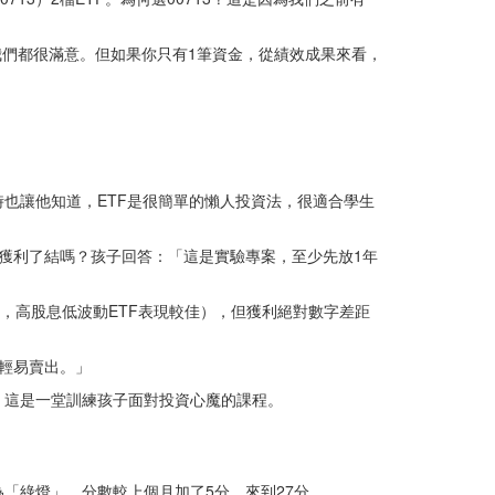
其實我們都很滿意。但如果你只有1筆資金，從績效成果來看，
也讓他知道，ETF是很簡單的懶人投資法，很適合學生
出獲利了結嗎？孩子回答：「這是實驗專案，至少先放1年
波動大，高股息低波動ETF表現較佳），但獲利絕對數字差距
輕易賣出。」
，這是一堂訓練孩子面對投資心魔的課程。
為「綠燈」，分數較上個月加了5分、來到27分。