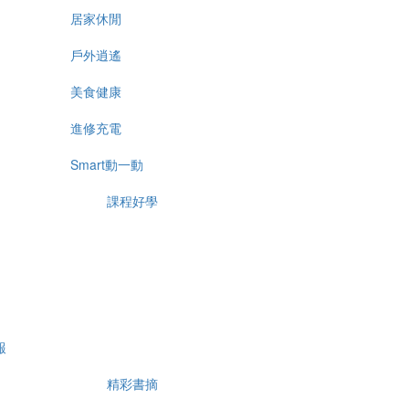
居家休閒
戶外逍遙
美食健康
進修充電
Smart動一動
課程好學
報
精彩書摘