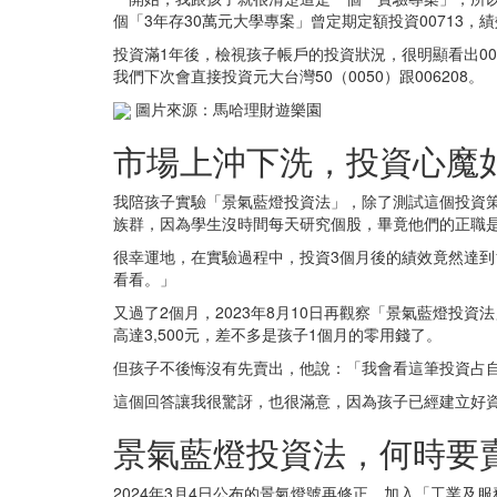
個「3年存30萬元大學專案」曾定期定額投資00713，
投資滿1年後，檢視孩子帳戶的投資狀況，很明顯看出006
我們下次會直接投資元大台灣50（0050）跟006208。
圖片來源：馬哈理財遊樂園
市場上沖下洗，投資心魔
我陪孩子實驗「景氣藍燈投資法」，除了測試這個投資策
族群，因為學生沒時間每天研究個股，畢竟他們的正職
很幸運地，在實驗過程中，投資3個月後的績效竟然達到
看看。」
又過了2個月，2023年8月10日再觀察「景氣藍燈投資
高達3,500元，差不多是孩子1個月的零用錢了。
但孩子不後悔沒有先賣出，他說：「我會看這筆投資占自
這個回答讓我很驚訝，也很滿意，因為孩子已經建立好
景氣藍燈投資法，何時要
2024年3月4日公布的景氣燈號再修正，加入「工業及