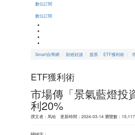
數位訂閱
數位訂閱
Smart自學網
財經好讀
股票
ETF獲利術
ETF獲利術
市場傳「景氣藍燈投
利20%
撰文者：馬哈 更新時間：2024-03-14
瀏覽數：15,117
關鍵字：