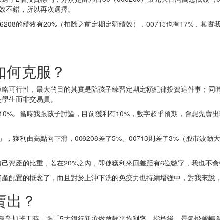
績效不錯，所以再次選擇。
208的績效有20%（扣除之前定期定額績效），00713也有17%，
如何克服？
略可行性，最大的目的其實是陪孩子練習定期定額紀律投資這件事；同時
是學生而非交易員。
10%。當時我跟孩子討論，目前獲利有10%，數字超乎預期，會想先賣
法」，獲利由高點向下滑，006208差了5%、00713則差了3%（股市
己資產的比重，若在20%之內，即使獲利來回差距有6位數字，我也不會
資產配置的概念了，而且對於上沖下洗的免疫力也持續增強中，對我來說
賣出？
服務業加班工時」跟「5大銀行新承做放款平均利率」指標後，景氣燈號轉