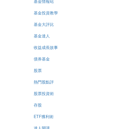
基金情報站
基金投資教學
基金大評比
基金達人
收益成長故事
債券基金
股票
熱門股點評
股票投資術
存股
ETF獲利術
達人開講