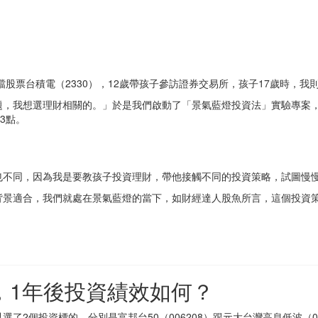
檔股票台積電（2330），12歲帶孩子參訪證券交易所，孩子17歲時，
我想選理財相關的。」於是我們啟動了「景氣藍燈投資法」實驗專案，啟動
3點。
也不同，因為我是要教孩子投資理財，帶他接觸不同的投資策略，試圖慢
背景適合，我們就處在景氣藍燈的當下，如財經達人股魚所言，這個投資
，1年後投資績效如何？
2個投資標的，分別是富邦台50（006208）跟元大台灣高息低波（007