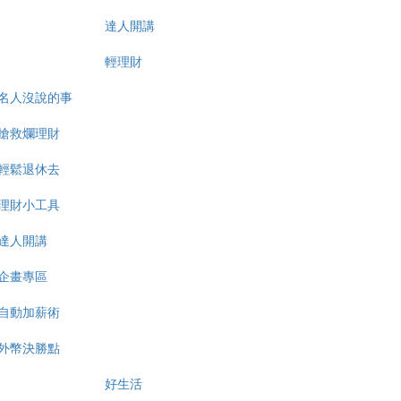
達人開講
輕理財
名人沒說的事
搶救爛理財
輕鬆退休去
理財小工具
達人開講
企畫專區
自動加薪術
外幣決勝點
好生活