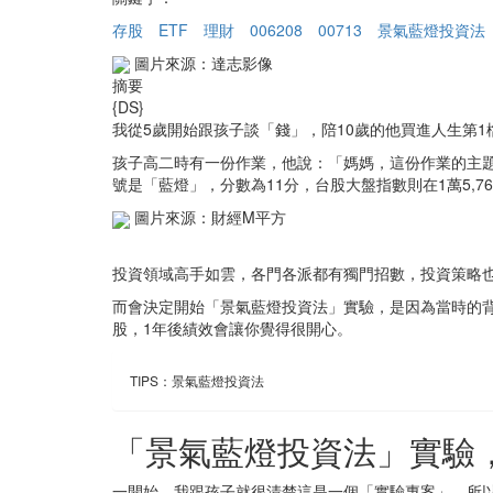
存股
ETF
理財
006208
00713
景氣藍燈投資法
圖片來源：達志影像
摘要
{DS}
我從5歲開始跟孩子談「錢」，陪10歲的他買進人生第1
孩子高二時有一份作業，他說：「媽媽，這份作業的主題，
號是「藍燈」，分數為11分，台股大盤指數則在1萬5,76
圖片來源：財經M平方
投資領域高手如雲，各門各派都有獨門招數，投資策略
而會決定開始「景氣藍燈投資法」實驗，是因為當時的
股，1年後績效會讓你覺得很開心。
TIPS：景氣藍燈投資法
「景氣藍燈投資法」實驗
一開始，我跟孩子就很清楚這是一個「實驗專案」，所以選了