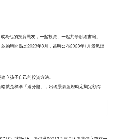
我則成為他的投資戰友，一起投資、一起共學財經書籍。
時間點是2023年3月，當時公布2023年1月景氣燈
慢建立孩子自己的投資方法。
策略就是標準「送分題」，出現景氣藍燈時定期定額存
13）2檔ETF。為何選00713？這是因為我們之前有一