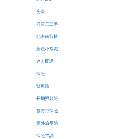
房產
好房二三事
北中南行情
房產小常識
達人開講
保險
醫療險
長期照顧險
投資型保險
意外旅平險
保險常識