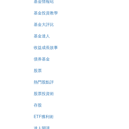
基金情報站
基金投資教學
基金大評比
基金達人
收益成長故事
債券基金
股票
熱門股點評
股票投資術
存股
ETF獲利術
達人開講