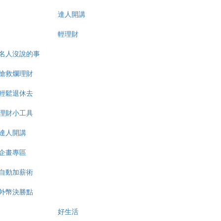
達人開講
輕理財
名人沒說的事
搶救爛理財
輕鬆退休去
理財小工具
達人開講
企畫專區
自動加薪術
外幣決勝點
好生活