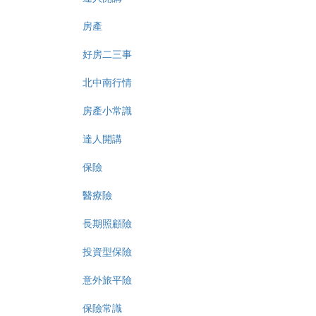
房產
好房二三事
北中南行情
房產小常識
達人開講
保險
醫療險
長期照顧險
投資型保險
意外旅平險
保險常識