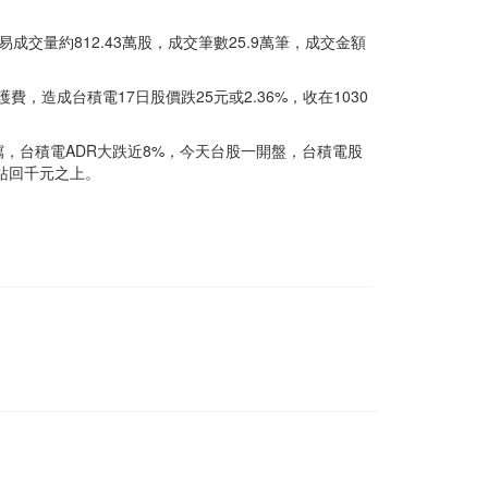
量約812.43萬股，成交筆數25.9萬筆，成交金額
，造成台積電17日股價跌25元或2.36%，收在1030
，台積電ADR大跌近8%，今天台股一開盤，台積電股
，站回千元之上。