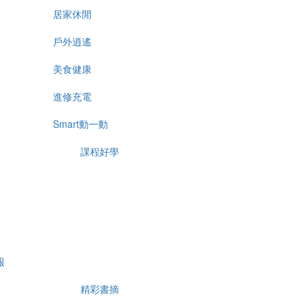
居家休閒
戶外逍遙
美食健康
進修充電
Smart動一動
課程好學
報
精彩書摘