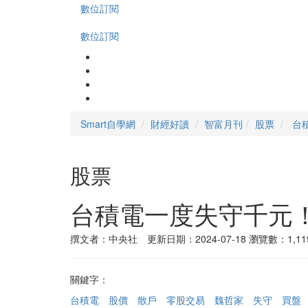
數位訂閱
數位訂閱
Smart自學網
財經好讀
智富月刊
股票
台
股票
台積電一度失守千元
撰文者：中央社 更新日期：2024-07-18
瀏覽數：1,11
關鍵字：
台積電
股價
散戶
零股交易
魏哲家
失守
買盤