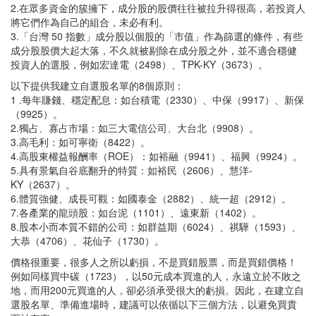
2.在眾多資金的簇擁下，成分股的股價往往被拉升得很高，若投資人
將它們作為自己的組合，未必有利。
3.「台灣 50 指數」成分股以個股的「市值」作為篩選的條件，有些
成分股股價大起大落，不久就被剔除在成分股之外，並不適合穩健
投資人的選股，例如宏達電（2498）、TPK-KY（3673）。
以下提供我建立自選股名單的8個原則：
1 .每年賺錢、穩定配息：如台積電（2330）、中保（9917）、新保
（9925）。
2.獨占、寡占市場：如三大電信公司、大台北（9908）。
3.高毛利：如可寧衛（8422）。
4.高股東權益報酬率（ROE）：如裕融（9941）、福興（9924）。
5.具有景氣自谷底翻升的特質：如裕民（2606）、慧洋-
KY（2637）。
6.體質強健、成長可觀：如國泰金（2882）、統一超（2912）。
7.各產業的龍頭股：如台泥（1101）、遠東新（1402）。
8.股本小而本質不錯的公司：如群益期（6024）、祺驊（1593）、
大恭（4706）、花仙子（1730）。
價格很重要，很多人之所以虧損，不是買錯股票，而是買錯價格！
例如同樣買中碳（1723），以50元成本買進的人，永遠立於不敗之
地，而用200元買進的人，卻必須承受很大的虧損。因此，在建立自
選股名單、準備進場時，建議可以依循以下三個方法，以避免買貴