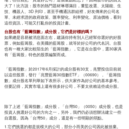
大了！比方說：股市的熱門題材琳瑯滿目，董監改選、太陽能、生
技、機器人、3D 列印，甚至手機通訊群組裡，好友傳來的公司名
單、未經求證的政府政策、匯率變化、利率變化、原油價格，看到
這些資訊，可能又打亂你的投資計畫。
台股也有「藍籌指數」成分股，它們是好標的嗎？
如果總是容易被消息面左右，建議你持有別人已經幫你選好的好股
票，例如藍籌股。在美國的藍籌股，就等於好公司的代名詞。台股
也有一種大家比較陌生的「藍籌指數」，它是在台股中，選30家具
有「藍籌股」特色的股票編製而成。
「藍籌指數」於2017年6月採計的成分股有30支，兆豐投信目前就
以這些股票，發行「兆豐藍籌30指數ETF」（00690），「藍籌指
數」成分股名單列舉如下表所示，供大家作為好公司的基本參考。
但要記得，其實市場上還有很多好公司，不要太依賴這些成分股。
除了上述「藍籌指數」成分股，「台灣50」（0050）成分股，也是
投資人挑選好公司的方向之一，另外，我們仍必須想辦法建立一些
自選股。因為「台灣50」成分，還是有一些明顯的弱點。
1.它們挑選的都是規模大的公司，部分小而美的公司因此被捨棄。