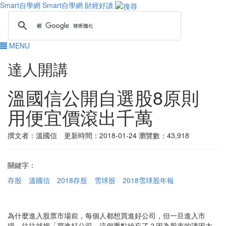
Smart自學網
Smart自學網 財經好讀
MENU
達人開講
溫國信公開自選股8原則
用便宜價滾出千萬
撰文者：溫國信 更新時間：2018-01-24
瀏覽數：43,918
關鍵字：
存股
溫國信
2018存股
雪球股
2018雪球股年報
為什麼進入股票市場前，每個人都想買進好公司，但一旦進入市
場，往往就把「買進好公司」這個重點給忘了？因為股市的誘因太