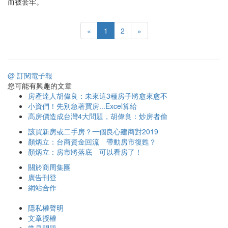
而被套牢。
«
1
2
»
@ 訂閱電子報
您可能有興趣的文章
房產達人胡偉良：未來這3種房子將愈來愈不
小資們！先別急著買房...Excel算給
高房價造成台灣4大問題，胡偉良：炒房者偷
該買新房或二手房？一個良心建商對2019
顏炳立：台商資金回流 帶動房市復甦？
顏炳立：房市將落底 可以看房了！
關於商周集團
廣告刊登
網站合作
隱私權聲明
文章授權