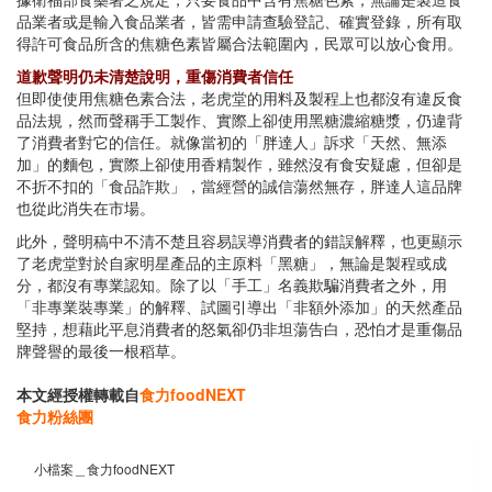
品業者或是輸入食品業者，皆需申請查驗登記、確實登錄，所有取
得許可食品所含的焦糖色素皆屬合法範圍內，民眾可以放心食用。
道歉聲明仍未清楚說明，重傷消費者信任
但即使使用焦糖色素合法，老虎堂的用料及製程上也都沒有違反食
品法規，然而聲稱手工製作、實際上卻使用黑糖濃縮糖漿，仍違背
了消費者對它的信任。就像當初的「胖達人」訴求「天然、無添
加」的麵包，實際上卻使用香精製作，雖然沒有食安疑慮，但卻是
不折不扣的「食品詐欺」，當經營的誠信蕩然無存，胖達人這品牌
也從此消失在市場。
此外，聲明稿中不清不楚且容易誤導消費者的錯誤解釋，也更顯示
了老虎堂對於自家明星產品的主原料「黑糖」，無論是製程或成
分，都沒有專業認知。除了以「手工」名義欺騙消費者之外，用
「非專業裝專業」的解釋、試圖引導出「非額外添加」的天然產品
堅持，想藉此平息消費者的怒氣卻仍非坦蕩告白，恐怕才是重傷品
牌聲譽的最後一根稻草。
本文經授權轉載自
食力foodNEXT
食力粉絲團
小檔案＿食力foodNEXT