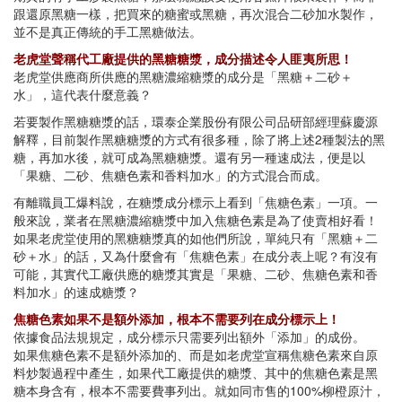
跟還原黑糖一樣，把買來的糖蜜或黑糖，再次混合二砂加水製作，
並不是真正傳統的手工黑糖做法。
老虎堂聲稱代工廠提供的黑糖糖漿，成分描述令人匪夷所思！
老虎堂供應商所供應的黑糖濃縮糖漿的成分是「黑糖＋二砂＋
水」，這代表什麼意義？
若要製作黑糖糖漿的話，環泰企業股份有限公司品研部經理蘇慶源
解釋，目前製作黑糖糖漿的方式有很多種，除了將上述2種製法的黑
糖，再加水後，就可成為黑糖糖漿。還有另一種速成法，便是以
「果糖、二砂、焦糖色素和香料加水」的方式混合而成。
有離職員工爆料說，在糖漿成分標示上看到「焦糖色素」一項。一
般來說，業者在黑糖濃縮糖漿中加入焦糖色素是為了使賣相好看！
如果老虎堂使用的黑糖糖漿真的如他們所說，單純只有「黑糖＋二
砂＋水」的話，又為什麼會有「焦糖色素」在成分表上呢？有沒有
可能，其實代工廠供應的糖漿其實是「果糖、二砂、焦糖色素和香
料加水」的速成糖漿？
焦糖色素如果不是額外添加，根本不需要列在成分標示上！
依據食品法規規定，成分標示只需要列出額外「添加」的成份。
如果焦糖色素不是額外添加的、而是如老虎堂宣稱焦糖色素來自原
料炒製過程中產生，如果代工廠提供的糖漿、其中的焦糖色素是黑
糖本身含有，根本不需要費事列出。就如同市售的100%柳橙原汁，