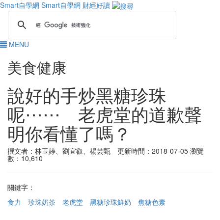
Smart自學網
Smart自學網 財經好讀
MENU
美食健康
說好的手炒黑糖珍珠
呢⋯⋯ 老虎堂的道歉聲
明你看懂了嗎？
撰文者：林玉婷、劉宜叡、楊芸甄 更新時間：2018-07-05
瀏覽
數：10,610
關鍵字：
食力
珍珠奶茶
老虎堂
黑糖珍珠鮮奶
焦糖色素