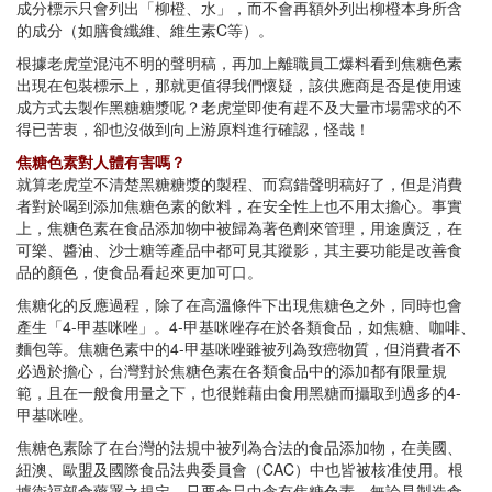
成分標示只會列出「柳橙、水」，而不會再額外列出柳橙本身所含
的成分（如膳食纖維、維生素C等）。
根據老虎堂混沌不明的聲明稿，再加上離職員工爆料看到焦糖色素
出現在包裝標示上，那就更值得我們懷疑，該供應商是否是使用速
成方式去製作黑糖糖漿呢？老虎堂即使有趕不及大量市場需求的不
得已苦衷，卻也沒做到向上游原料進行確認，怪哉！
焦糖色素對人體有害嗎？
就算老虎堂不清楚黑糖糖漿的製程、而寫錯聲明稿好了，但是消費
者對於喝到添加焦糖色素的飲料，在安全性上也不用太擔心。事實
上，焦糖色素在食品添加物中被歸為著色劑來管理，用途廣泛，在
可樂、醬油、沙士糖等產品中都可見其蹤影，其主要功能是改善食
品的顏色，使食品看起來更加可口。
焦糖化的反應過程，除了在高溫條件下出現焦糖色之外，同時也會
產生「4-甲基咪唑」。4-甲基咪唑存在於各類食品，如焦糖、咖啡、
麵包等。焦糖色素中的4-甲基咪唑雖被列為致癌物質，但消費者不
必過於擔心，台灣對於焦糖色素在各類食品中的添加都有限量規
範，且在一般食用量之下，也很難藉由食用黑糖而攝取到過多的4-
甲基咪唑。
焦糖色素除了在台灣的法規中被列為合法的食品添加物，在美國、
紐澳、歐盟及國際食品法典委員會（CAC）中也皆被核准使用。根
據衛福部食藥署之規定，只要食品中含有焦糖色素，無論是製造食