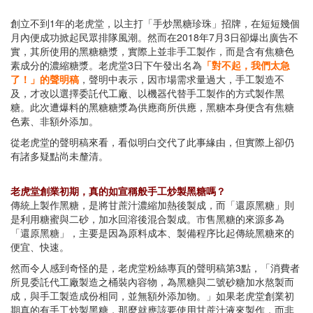
創立不到1年的老虎堂，以主打「手炒黑糖珍珠」招牌，在短短幾個
月內便成功掀起民眾排隊風潮。然而在2018年7月3日卻爆出廣告不
實，其所使用的黑糖糖漿，實際上並非手工製作，而是含有焦糖色
素成分的濃縮糖漿。老虎堂3日下午發出名為
「對不起，我們太急
了！」的聲明稿
，聲明中表示，因市場需求量過大，手工製造不
及，才改以選擇委託代工廠、以機器代替手工製作的方式製作黑
糖。此次遭爆料的黑糖糖漿為供應商所供應，黑糖本身便含有焦糖
色素、非額外添加。
從老虎堂的聲明稿來看，看似明白交代了此事緣由，但實際上卻仍
有諸多疑點尚未釐清。
老虎堂創業初期，真的如宣稱般手工炒製黑糖嗎？
傳統上製作黑糖，是將甘蔗汁濃縮加熱後製成，而「還原黑糖」則
是利用糖蜜與二砂，加水回溶後混合製成。市售黑糖的來源多為
「還原黑糖」，主要是因為原料成本、製備程序比起傳統黑糖來的
便宜、快速。
然而令人感到奇怪的是，老虎堂粉絲專頁的聲明稿第3點，「消費者
所見委託代工廠製造之桶裝內容物，為黑糖與二號砂糖加水熬製而
成，與手工製造成份相同，並無額外添加物。」如果老虎堂創業初
期真的有手工炒製黑糖，那麼就應該要使用甘蔗汁液來製作，而非