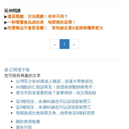
延伸閱讀
▶
還原黑糖、古法黑糖！有何不同？
▶
一秒看懂食品成份表 地雷都在這裡！
▶
吃營養品不會更長壽！ 常吃維生素A患肺癌機率更大
«
1
»
@ 訂閱電子報
您可能有興趣的文章
台灣至少有40萬老人獨居，就連大學教授也
向殘酷的仁慈說再見！加護病房醫師陳秀丹：
養兒不防老還要防搶？家事律師：你父母的財
這3種情況，未滿60歲也可以請領新制勞工
這3種情況，未滿60歲也可以請領新制勞工
母親險成社會新聞主角…他學會這5個好習慣
關於商周集團
廣告刊登