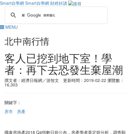
Smart自學網
Smart自學網 財經好讀
MENU
北中南行情
客人已挖到地下室！學
者：再下去恐發生棄屋潮
撰文者：經濟日報網／游智文 更新時間：2019-02-22
瀏覽數：
16,303
關鍵字：
房市
房產
國泰房地產2018 Q4指數日前公布，房產學者章定煊分析，調查顯