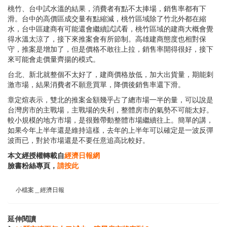
桃竹、台中試水溫的結果，消費者有點不太捧場，銷售率都有下
滑。台中的高價區成交量有點縮減，桃竹區域除了竹北外都在縮
水，台中區建商有可能還會繼續試試看，桃竹區域的建商大概會覺
得水溫太涼了，接下來推案會有所節制。高雄建商態度也相對保
守，推案是增加了，但是價格不敢往上拉，銷售率開得很好，接下
來可能會走價量齊揚的模式。
台北、新北就整個不太好了，建商價格放低，加大出貨量，期能刺
激市場，結果消費者不願意買單，降價後銷售率還下滑。
章定煊表示，雙北的推案金額幾乎占了總市場一半的量，可以說是
台灣房市的主戰場，主戰場的失利，整體房市的氣勢不可能太好。
較小規模的地方市場，是很難帶動整體市場繼續往上。簡單的講，
如果今年上半年還是維持這樣，去年的上半年可以確定是一波反彈
波而已，對於市場還是不要任意追高比較好。
本文經授權轉載自
經濟日報網
臉書粉絲專頁，
請按此
小檔案＿經濟日報
延伸閱讀