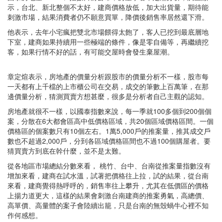
示，台北、新北整個不太好，建商價格放低，加大出貨量，期待能
刺激市場，結果消費者仍不願意買單，降價後銷售率居然還下滑。
他表示，去年小宅瘋把雙北市場餵得太飽了，客人已挖到最底層地
下室，建商如果持續用一些極端的條件，像是零自備等，再繼續挖
客，如果行情不好的話，有可能交屋時會發生棄屋潮。
章定煊表示，房地產的價量分析跟股市的價量分析不一樣，股市每
一天都有上千檔的上市櫃公司在交易，成交的筆數上百萬筆，在那
邊價量分析，猜測買賣方想甚麼，很多是分析者自己主觀的認知。
房地產就很不一樣，以國泰指數來說，每一季就100多個到200個個
案，分散在6大都會區高中低價格區域，共20個區域價格區間。一個
價格區的個案數只有10個左右。1萬5,000戶的推案量，推其成交戶
數也不超過2,000戶，分到各區域價格區間也不過100個購屋者。要
猜買賣方到底在幹什麼，並不是太難。
從各地區市場總結分數來看， 桃竹、台中、台南從推案量指數沒有
增加來看，建商在試水溫，試著把價格往上拉，試的結果，從台南
來看，建商覺得熱呼呼的，銷售率往上攀升，尤其在低價區的價格
上揚力道更大，這樣的結果會刺激台南建商的推案勇氣，高總價、
高單價、高量體的案子會陸續出籠，只是台南的無殼蝸牛心裡不知
作何感想。