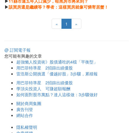
▶
11縣市連五年人口減少，暗黑房市將來到？
▶
該買房還是繼續等？學者：這樣買房就像可憐寄居蟹！
«
1
»
@ 訂閱電子報
您可能有興趣的文章
超強懶人投資術》股債通吃的4檔「平衡型」
用巴菲特準星 2招篩出績優股
雷浩斯公開挑選「優越好股」3步驟，累積報
用巴菲特準星 2招篩出績優股
學頂尖投資人 可賺超額報酬
如何面對股市萬點？達人這樣做：3步驟做好
關於商周集團
廣告刊登
網站合作
隱私權聲明