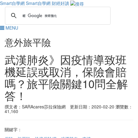
Smart自學網
Smart自學網 財經好讀
MENU
意外旅平險
武漢肺炎》因疫情導致班
機延誤或取消，保險會賠
嗎？旅平險關鍵10問全解
答！
撰文者：SARAcares莎拉保險網 更新日期：2020-02-20
瀏覽數：
41,160
關鍵字：