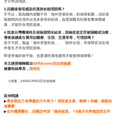
才可申請理賠。
3.回國後發現感染武漢肺炎能理賠嗎？
不可以，因為國內就醫不符「海外突發疾病」的保障範圍，須於保
險期間內在境外出現未曾有的疾病，急需就醫否則會影響身體健
康，才能符合理賠資格。
4.抵達台灣機場時且保險期間未結束，因檢疫規定而被隔離或治療，
導致後續產生費用如醫療、住宿、交通等等，可理賠嗎？
皆不可賠，無論「海外突發疾病」、「額外住宿」等保障皆須在境
外發生才符合理賠資格。
即使準備好旅平險，也要適時適地運用才能發揮保障喔！
本文經授權轉載自
SARAcares莎拉保險網
臉書粉絲專頁，
請按此
小檔案＿SARACARES莎拉保險網
延伸閱讀
▶
勇於朝自己有興趣的方向努力！演技派女星：熱情＋存錢，就能加
速圓夢
▶
在外國看醫生，回國怎申請「健保核退」？6個月內準備這些文件