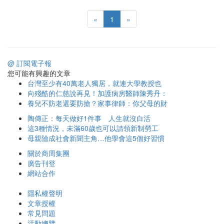
«
1
»
@ 訂閱電子報
您可能有興趣的文章
台灣至少有40萬老人獨居，就連大學教授也
向殘酷的仁慈說再見！加護病房醫師陳秀丹：
養兒不防老還要防搶？家事律師：你父母的財
陶傳正：每天做好1件事 人生就沒白活
這3種情況，未滿60歲也可以請領新制勞工
母親險成社會新聞主角…他學會這5個好習慣
關於商周集團
廣告刊登
網站合作
隱私權聲明
文章授權
常見問題
活動總覽