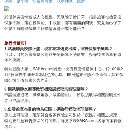
保險
旅平險
快搜保險網
武漢肺炎
疫情
武漢肺炎疫情造成人心惶惶，民眾除了搶口罩，很多旅客也搶著投
保旅平險，但在投保前、中或後，都有滿滿的問號，究竟自己保了
什麼？有哪些保障？什麼情況能賠或不能賠？
旅行出發前》
1.武漢肺炎疫情正盛，現在我準備要出國，可投保旅平險嗎？
可以，目前各家保險公司旅平險保障不受影響，投保後依舊享有原
本的保障。
特別提醒大家，SARAcares因應中央流行疫情指揮中心，於109年2
月5日宣告中國全區為紅色警示區，即日起旅平險不予承保，其它保
險公司則依各家公告而定。
2.因武漢肺炎而導致班機延誤或取消能理賠嗎？
申請理賠必備「班機延誤／取消證明」，所以須取得相關證明文件
才可申請理賠。
3.出發前宣布目的地為疫區，導致行程取消理賠嗎？
原則上可理賠，但須符合各家保險公司對於「疫區」相關之規定，
特別要注意宣告疫區的時間點，詳見下表SARAcares各家方案條款
內容：