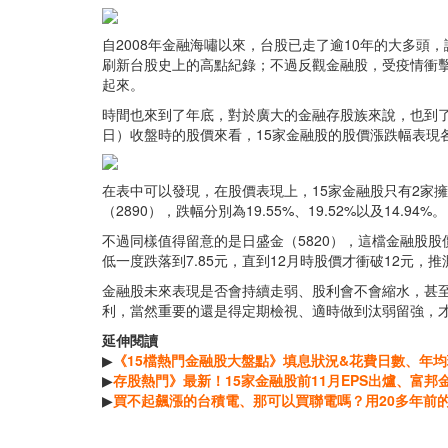
自2008年金融海嘯以來，台股已走了逾10年的大多頭
刷新台股史上的高點紀錄；不過反觀金融股，受疫情衝
起來。
時間也來到了年底，對於廣大的金融存股族來說，也到了
日）收盤時的股價來看，15家金融股的股價漲跌幅表現
在表中可以發現，在股價表現上，15家金融股只有2家擁
（2890），跌幅分別為19.55%、19.52%以及14.94%。
不過同樣值得留意的是日盛金（5820），這檔金融股股
低一度跌落到7.85元，直到12月時股價才衝破12元
金融股未來表現是否會持續走弱、股利會不會縮水，甚
利，當然重要的還是得定期檢視、適時做到汰弱留強，
延伸閱讀
▶
《15檔熱門金融股大盤點》填息狀況&花費日數、年
▶
存股熱門》最新！15家金融股前11月EPS出爐、富邦金
▶
買不起飆漲的台積電、那可以買聯電嗎？用20多年前