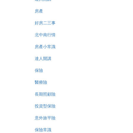
房產
好房二三事
北中南行情
房產小常識
達人開講
保險
醫療險
長期照顧險
投資型保險
意外旅平險
保險常識