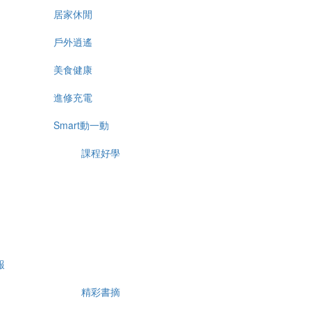
居家休閒
戶外逍遙
美食健康
進修充電
Smart動一動
課程好學
報
精彩書摘