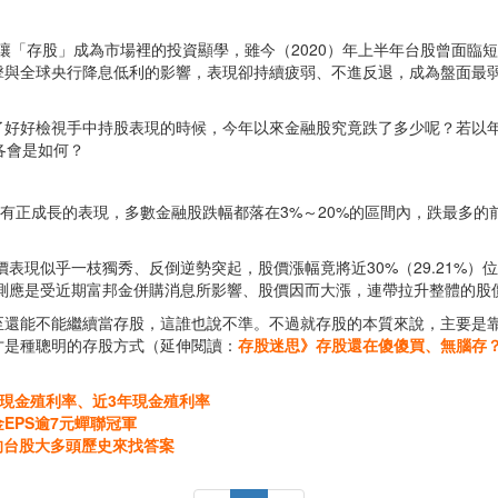
，讓「存股」成為市場裡的投資顯學，雖今（2020）年上半年台股曾面
擊與全球央行降息低利的影響，表現卻持續疲弱、不進反退，成為盤面最
好好檢視手中持股表現的時候，今年以來金融股究竟跌了多少呢？若以年初
各會是如何？
有正成長的表現，多數金融股跌幅都落在3%～20%的區間內，跌最多的前3
價表現似乎一枝獨秀、反倒逆勢突起，股價漲幅竟將近30%（29.21%）
，推測應是受近期富邦金併購消息所影響、股價因而大漲，連帶拉升整體的股
至還能不能繼續當存股，這誰也說不準。不過就存股的本質來說，主要是
才是種聰明的存股方式（延伸閱讀：
存股迷思》存股還在傻傻買、無腦存？
均現金殖利率、近3年現金殖利率
EPS逾7元蟬聯冠軍
的台股大多頭歷史來找答案