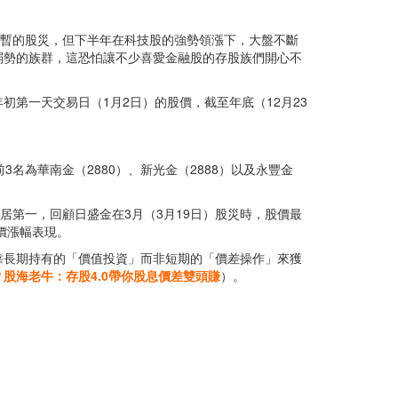
臨短暫的股災，但下半年在科技股的強勢領漲下，大盤不斷
弱勢的族群，這恐怕讓不少喜愛金融股的存股族們開心不
第一天交易日（1月2日）的股價，截至年底（12月23
名為華南金（2880）、新光金（2888）以及永豐金
位居第一，回顧日盛金在3月（3月19日）股災時，股價最
價漲幅表現。
靠長期持有的「價值投資」而非短期的「價差操作」來獲
股海老牛：存股4.0帶你股息價差雙頭賺
）。