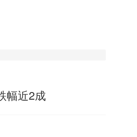
跌幅近2成