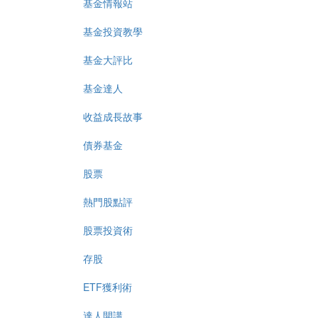
基金情報站
基金投資教學
基金大評比
基金達人
收益成長故事
債券基金
股票
熱門股點評
股票投資術
存股
ETF獲利術
達人開講