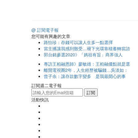
@ 訂閱電子報
您可能有興趣的文章
路怡珍：存錢可以讓人生多一點選擇
當主播讓我感到難受…褪下光環靠積蓄轉當諮
郭台銘參選2020》「媽祖有旨」商界強人
專訪王柏融恩師》廖敏雄：王柏融優點就是選
離開電視圈2年，人生經歷被騙錢…吳淡如：
曾子余：讓存款數字變多 是我最開心的事
訂閱週二電子報
訂閱
活動快訊