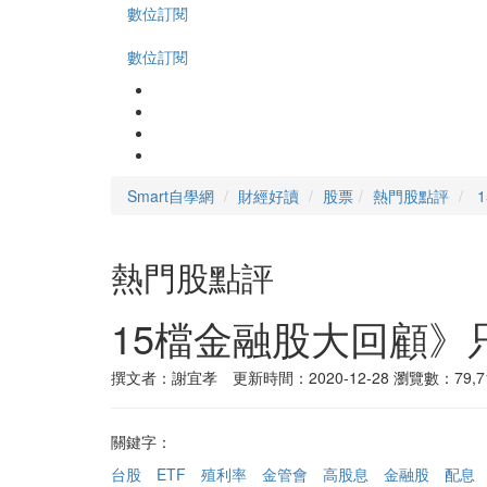
數位訂閱
數位訂閱
Smart自學網
財經好讀
股票
熱門股點評
熱門股點評
15檔金融股大回顧》
撰文者：謝宜孝 更新時間：2020-12-28
瀏覽數：79,7
關鍵字：
台股
ETF
殖利率
金管會
高股息
金融股
配息