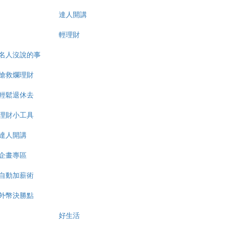
達人開講
輕理財
名人沒說的事
搶救爛理財
輕鬆退休去
理財小工具
達人開講
企畫專區
自動加薪術
外幣決勝點
好生活