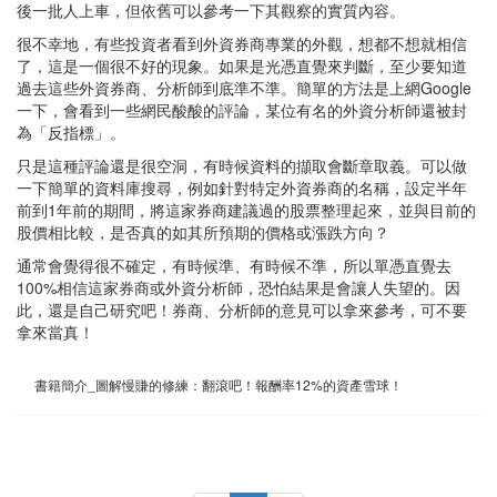
後一批人上車，但依舊可以參考一下其觀察的實質內容。
很不幸地，有些投資者看到外資券商專業的外觀，想都不想就相信
了，這是一個很不好的現象。如果是光憑直覺來判斷，至少要知道
過去這些外資券商、分析師到底準不準。簡單的方法是上網Google
一下，會看到一些網民酸酸的評論，某位有名的外資分析師還被封
為「反指標」。
只是這種評論還是很空洞，有時候資料的擷取會斷章取義。可以做
一下簡單的資料庫搜尋，例如針對特定外資券商的名稱，設定半年
前到1年前的期間，將這家券商建議過的股票整理起來，並與目前的
股價相比較，是否真的如其所預期的價格或漲跌方向？
通常會覺得很不確定，有時候準、有時候不準，所以單憑直覺去
100%相信這家券商或外資分析師，恐怕結果是會讓人失望的。因
此，還是自己研究吧！券商、分析師的意見可以拿來參考，可不要
拿來當真！
書籍簡介_圖解慢賺的修練：翻滾吧！報酬率12%的資產雪球！