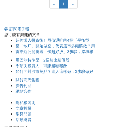
«
1
»
@ 訂閱電子報
您可能有興趣的文章
超強懶人投資術》股債通吃的4檔「平衡型」
當「散戶」開始做空，代表股市多頭將啟？用
雷浩斯公開挑選「優越好股」3步驟，累積報
用巴菲特準星 2招篩出績優股
學頂尖投資人 可賺超額報酬
如何面對股市萬點？達人這樣做：3步驟做好
關於商周集團
廣告刊登
網站合作
隱私權聲明
文章授權
常見問題
活動總覽