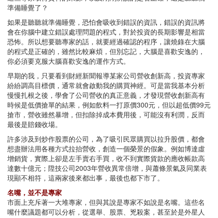
準備睡覺了？
如果是聽聽就準備睡覺，恐怕會吸收到錯誤的資訊，錯誤的資訊將
會在你腦中建立錯誤處理問題的程式，對於投資的長期影響是相當
恐怖。所以想要聽專家的話，就要經過確認的程序，讓燒錄在大腦
的程式是正確的，雖然比較麻煩，但別忘記，大腦是喜歡安逸的，
你必須要克服大腦喜歡安逸的運作方式。
早期的我，只要看到財經新聞報導某家公司營收創新高，投資專家
紛紛調高目標價，通常就會啟動我的購買神經。可是當我基本分析
慢慢扎根之後，學會了公司營收的真正意義，才發現營收創新高有
時候是低價搶單的結果，例如飲料一打原價300元，但以超低價99元
搶市，營收雖然暴增，但扣除掉成本費用後，可能沒有利潤，反而
最後是賠錢收場。
許多涉及到炒作股票的公司，為了吸引民眾購買以拉升股價，都會
想盡辦法用各種方式拉抬營收，創造一個榮景的假象。例如博達虛
增銷貨，實際上卻是左手賣右手買，收不到實際貨款的應收帳款高
達數十億元；陞技公司2003年營收異常倍增，與蕭條景氣及同業表
現顯不相符，這兩家後來都出事，最後也都下市了。
名嘴，並不是專家
市面上充斥著一大堆專家，但與其說是專家不如說是名嘴。這些名
嘴什麼議題都可以分析，從選舉、股票、兇殺案，甚至於是外星人