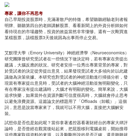
專家，讓你不再思考
自己早期投資股票時，充滿著散戶的特徵，希望聽聽經驗老到者報
明牌、聽聽第四台的老師講解股票、看看新聞上的外資分析師如何
看待現在的市場趨勢，投資的效益當然非常悽慘。還有一次剛買進
某檔股票，該檔股票3天後就因為出事而停止交易。
艾默理大學（Emory University）神經經濟學（Neuroeconomics）
研究團隊曾研究受試者在一些情況下做決定時，若有專家在旁提出
建議，大腦反應的狀況。研究者安排一位秀出專業背景的專家，對
於受試者的決定從旁提出意見，結果發現受試者大多傾向於以此建
議做為決策依據。本研究也對受試者的神經活動進行掃描分析，發
現當有專家提出意見時，受試者的大腦神經活動並無明顯變化，只
有在專家沒有提出建議時，大腦才有明顯的變化。簡單來說，大腦
追求快樂，如果當外在資源判斷可信度很高時，大腦就會停止思考
以避免浪費資源。這篇論文的標題用了「Offloads（卸載）」這個
詞，意思是說當專家來了，我就可以不用大腦，直接把大腦解安
裝。
試想你是否也是如此呢？當你拿著遙控器看著財經台的專家大肆評
論時，是否曾經在觀賞後站起來，把屁股移到電腦桌前，開始搜尋
這些專家取得資料的來源，以及剛剛所說的是否正確，還是聽聽就