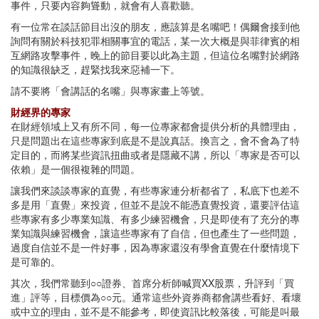
事件，只要內容夠聳動，就會有人喜歡聽。
有一位常在談話節目出沒的朋友，應該算是名嘴吧！偶爾會接到他
詢問有關於科技犯罪相關事宜的電話，某一次大概是與菲律賓的相
互網路攻擊事件，晚上的節目要以此為主題，但這位名嘴對於網路
的知識很缺乏，趕緊找我來惡補一下。
請不要將「會講話的名嘴」與專家畫上等號。
財經界的專家
在財經領域上又有所不同，每一位專家都會提供分析的具體理由，
只是問題出在這些專家到底是不是說真話。換言之，會不會為了特
定目的，而將某些資訊扭曲或者是隱藏不講，所以「專家是否可以
依賴」是一個很複雜的問題。
讓我們來談談專家的直覺，有些專家連分析都省了，私底下也差不
多是用「直覺」來投資，但並不是說不能憑直覺投資，還要評估這
些專家有多少專業知識、有多少練習機會，只是即使有了充分的專
業知識與練習機會，讓這些專家有了自信，但也產生了一些問題，
過度自信並不是一件好事，因為專家還沒有學會直覺在什麼情境下
是可靠的。
其次，我們常聽到○○證券、首席分析師喊買XX股票，升評到「買
進」評等，目標價為○○元。通常這些外資券商都會講些看好、看壞
或中立的理由，並不是不能參考，即使資訊比較落後，可能是叫最