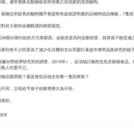
寵物，通常都會去動物收容所領養正在找家的流浪貓狗。
。寵物店所販售的貓狗幾乎都是附有血統證明書的品種狗或品種貓，1隻就
禁對於大家的金錢觀感到相當困惑。
以36期分期付款的方式來購買。金額若是高到這般程度，就算孩子願意減
再看到有不少民眾為了減少生活費的支出而緊盯著超市傳單認真研究的樣
（根據矢野經濟研究所的調查，2016年）。這項統計雖然也包含寵物食
是教人吃驚不已。
寵物店購買呢？還是會告訴他去領養一隻回來呢？
的不同，父母給予孩子的教導將大為不同。
回來的。
的財富