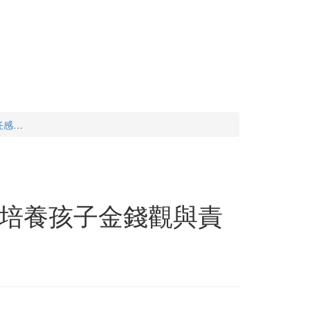
任感…
培養孩子金錢觀與責