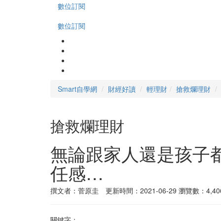
數位訂閱
數位訂閱
Smart自學網
財經好讀
輕理財
搶救爛理財
搶救爛理財
無論跟家人還是孩子
任感…
撰文者：菅原圭 更新時間：2021-06-29
瀏覽數：4,40
關鍵字：