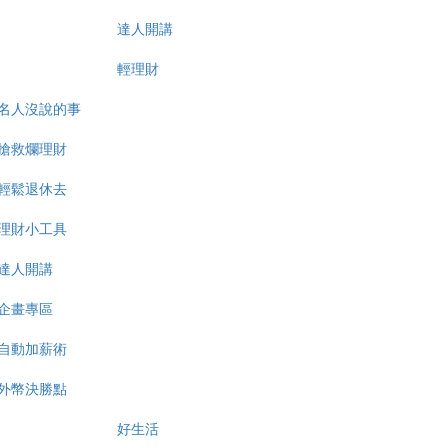
達人開講
輕理財
名人沒說的事
搶救爛理財
輕鬆退休去
理財小工具
達人開講
企畫專區
自動加薪術
外幣決勝點
好生活