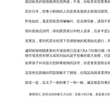
雖說歐美的寵物風潮也很興盛，不過，在歐美若想要養
至於日本，想養小動物的人則是會直接跑去寵物店購買
即使如此，還是照樣賣得嚇嚇叫。從這種現象，讓我不
我向寵物店詢問，得知購買者以年輕人居多，且多半是
老實說，看到民眾欣然買下高價寵物的風潮如此盛行，
遽聞寵物相關產業的市場規模已高達1兆4,720萬日圓
物市場竟然有辦法成長到如此超乎想像的龐大規模，仍
如果孩子向你提出想飼養寵物的請求，你是會直接跑去
這當然也跟錢的問題脫離不了關係，但我認為隨著選擇
順道一提，皇太子一家飼養了一狗一貓，據說都是領養
書籍簡介_財富自由的吸引力法則：花最小的力氣，創造最大