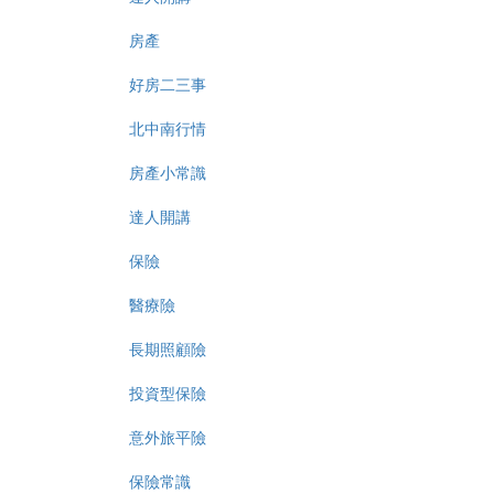
房產
好房二三事
北中南行情
房產小常識
達人開講
保險
醫療險
長期照顧險
投資型保險
意外旅平險
保險常識