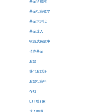
基金情報站
基金投資教學
基金大評比
基金達人
收益成長故事
債券基金
股票
熱門股點評
股票投資術
存股
ETF獲利術
達人開講