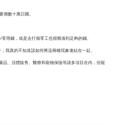
要價數十萬日圓。
少零用錢，或是去打個零工也很難湊到足夠的錢。
子，我真的不知道該如何將這兩種現象連結在一起。
品、藥品、活體販售、醫療和寵物保險等諸多項目在內，但寵