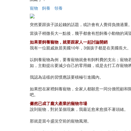
寵物
飼養
領養
突然要跟孩子談起錢的話題，或許會有人覺得負擔過重
當孩子稍微長大一點後，幾乎都會有想飼養小動物的渴
如果要飼養寵物，就要跟家人一起討論開銷
我有一位親戚旅居美國10年，3個孩子都是在美國長大
以飼養寵物為例，要養寵物就會有飼料費的支出；寵物
如，主動提出要減少自己的零用錢，或是去打工存寵物
我認為這樣的習慣應該要積極引進國內。
如果想在家裡飼養寵物，全家人都願意一同分擔照顧和
吧。
儼然已成了龐大產業的寵物市場
說到寵物，對於某個現象，我最近愈來愈摸不著頭緒。
那就是當今盛況空前的寵物風潮。