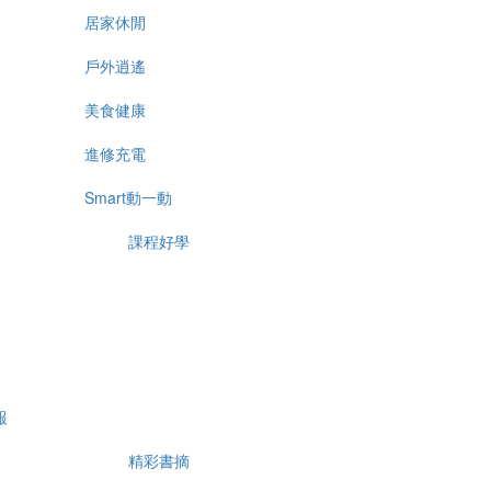
居家休閒
戶外逍遙
美食健康
進修充電
Smart動一動
課程好學
報
精彩書摘