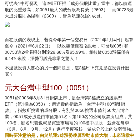
可從表1中可發現，這2檔ETF裡「成分個股比重」當中，都以航運
股的比重最高，如0051最大的成分股為長榮（2603），而00733最
大成分股則為陽明（2609），皆為航運3雄的成員。
而在股價的表現上，若從今年第一個交易日（2021年1月4日）起算
至今（2021年6月22日），以收盤價觀察漲跌幅，可發現0051和
00733這2檔漲幅分別達26.68%及65.99%，相較於0050漲幅僅有
8.44%來說，漲勢可說是非常之驚人！
不過就投資人關心的另一個問題是，這2檔ETF究竟是在投資什麼
呢？
元大台灣中型100（0051）
0051於2006年8月31日掛牌上市，是台灣第2檔成立的股票型
ETF（第1檔為0050）；所追蹤的指數為「台灣中型100報酬指
數」，指數所挑選的成分股，有別於0050挑選市值前50大台灣企
業，0051成分股是由市值第51名～第150名的公司股票所組成，共
100檔，顧名思義也就是買進市場裡的100檔中型股，並會在每季
（3月、6月、9月、12月）進行季度審核，做成分股上的汰弱留強。
同時要注意的是，由於航運3雄漲勢凌厲帶動市值大增，未來這檔中