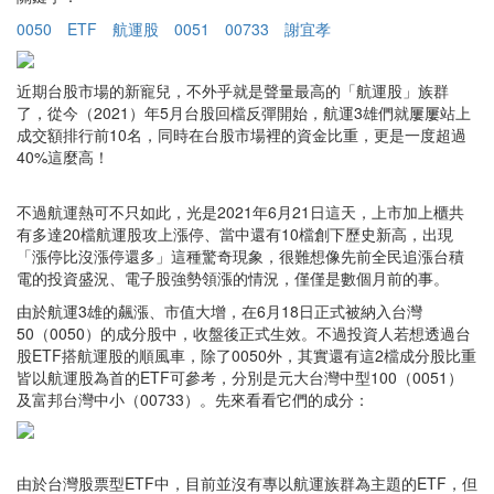
0050
ETF
航運股
0051
00733
謝宜孝
近期台股市場的新寵兒，不外乎就是聲量最高的「航運股」族群
了，從今（2021）年5月台股回檔反彈開始，航運3雄們就屢屢站上
成交額排行前10名，同時在台股市場裡的資金比重，更是一度超過
40%這麼高！
不過航運熱可不只如此，光是2021年6月21日這天，上市加上櫃共
有多達20檔航運股攻上漲停、當中還有10檔創下歷史新高，出現
「漲停比沒漲停還多」這種驚奇現象，很難想像先前全民追漲台積
電的投資盛況、電子股強勢領漲的情況，僅僅是數個月前的事。
由於航運3雄的飆漲、市值大增，在6月18日正式被納入台灣
50（0050）的成分股中，收盤後正式生效。不過投資人若想透過台
股ETF搭航運股的順風車，除了0050外，其實還有這2檔成分股比重
皆以航運股為首的ETF可參考，分別是元大台灣中型100（0051）
及富邦台灣中小（00733）。先來看看它們的成分：
由於台灣股票型ETF中，目前並沒有專以航運族群為主題的ETF，但