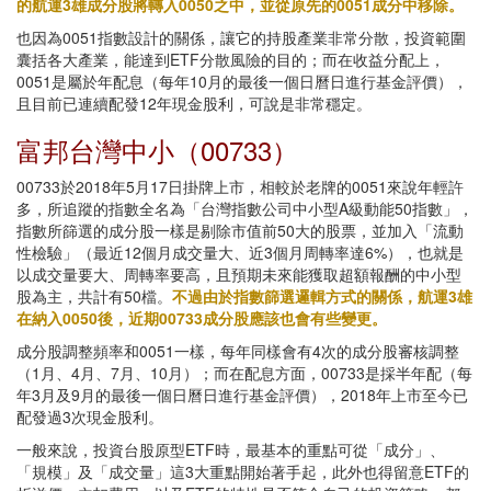
的航運3雄成分股將轉入0050之中，並從原先的0051成分中移除。
也因為0051指數設計的關係，讓它的持股產業非常分散，投資範圍
囊括各大產業，能達到ETF分散風險的目的；而在收益分配上，
0051是屬於年配息（每年10月的最後一個日曆日進行基金評價），
且目前已連續配發12年現金股利，可說是非常穩定。
富邦台灣中小（00733）
00733於2018年5月17日掛牌上市，相較於老牌的0051來說年輕許
多，所追蹤的指數全名為「台灣指數公司中小型A級動能50指數」，
指數所篩選的成分股一樣是剔除市值前50大的股票，並加入「流動
性檢驗」（最近12個月成交量大、近3個月周轉率達6%），也就是
以成交量要大、周轉率要高，且預期未來能獲取超額報酬的中小型
股為主，共計有50檔。
不過由於指數篩選邏輯方式的關係，航運3雄
在納入0050後，近期00733成分股應該也會有些變更。
成分股調整頻率和0051一樣，每年同樣會有4次的成分股審核調整
（1月、4月、7月、10月）；而在配息方面，00733是採半年配（每
年3月及9月的最後一個日曆日進行基金評價），2018年上市至今已
配發過3次現金股利。
一般來說，投資台股原型ETF時，最基本的重點可從「成分」、
「規模」及「成交量」這3大重點開始著手起，此外也得留意ETF的