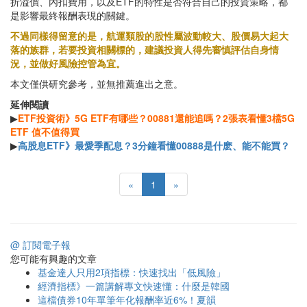
折溢價、內扣費用，以及ETF的特性是否符合自己的投資策略，都
是影響最終報酬表現的關鍵。
不過同樣得留意的是，航運類股的股性屬波動較大、股價易大起大
落的族群，若要投資相關標的，建議投資人得先審慎評估自身情
況，並做好風險控管為宜。
本文僅供研究參考，並無推薦進出之意。
延伸閱讀
▶
ETF投資術》5G ETF有哪些？00881還能追嗎？2張表看懂3檔5G
ETF 值不值得買
▶
高股息ETF》最愛季配息？3分鐘看懂00888是什麽、能不能買？
«
1
»
@ 訂閱電子報
您可能有興趣的文章
基金達人只用2項指標：快速找出「低風險」
經濟指標》一篇講解專文快速懂：什麼是韓國
這檔債券10年單筆年化報酬率近6%！夏韻