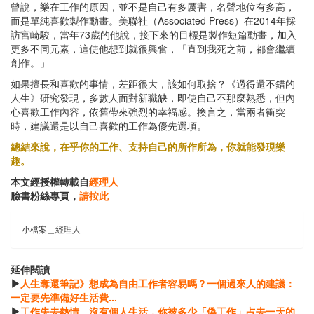
曾說，樂在工作的原因，並不是自己有多厲害，名聲地位有多高，
而是單純喜歡製作動畫。美聯社（Associated Press）在2014年採
訪宮崎駿，當年73歲的他說，接下來的目標是製作短篇動畫，加入
更多不同元素，這使他想到就很興奮，「直到我死之前，都會繼續
創作。」
如果擅長和喜歡的事情，差距很大，該如何取捨？《過得還不錯的
人生》研究發現，多數人面對新職缺，即使自己不那麼熟悉，但內
心喜歡工作內容，依舊帶來強烈的幸福感。換言之，當兩者衝突
時，建議還是以自己喜歡的工作為優先選項。
總結來說，在乎你的工作、支持自己的所作所為，你就能發現樂
趣。
本文經授權轉載自
經理人
臉書粉絲專頁，
請按此
小檔案＿經理人
延伸閱讀
▶
人生奪還筆記》想成為自由工作者容易嗎？一個過來人的建議：
一定要先準備好生活費...
▶
工作失去熱情、沒有個人生活，你被多少「偽工作」占去一天的