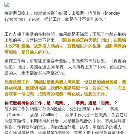
每當週日晚上，你就會感到心好累，出現週一症候群（Monday
syndrome）？或者一提起工作，總是有吐不完的苦水？
工作占據了生活的多數時間，如果總是不滿意，下班了也都在抱怨
上班的事，自然快樂不起來。
《開啟你的正向天賦》指出，在職場
中找不到意義、缺乏投入感的人，對職場以外的生活，感到滿意的
可能性，是其他人的1/3。
選擇工作時，薪資雖是重要考量點，但高薪不等於快樂。《真實的
快樂》指出，美國在過去30年裡，人均所得上升了16%，但自認快
樂的人，比率卻從36%降至29%。
想要快樂工作，關鍵點是提高個人滿意度，也就是能施展長處，獲
得成就感。更確切地說，我們不應該渴望一份「對的工作」，而是
要培養一個心態，把既有的職務「轉化成」理想的工作。
你怎麼看待你的工作，是「職業」、「事業」還是「志業」？
個人與工作的關係可分為3個層次，分別是職業（Job）、事業
（Career）、志業（Calling）。 如果工作只是一份職業，你對它可
能沒有熱情，不期待得到什麼，只是獲得報酬的手段。事業意味著
你對工作有較深的想法，例如透過升遷、跳槽，掌握更多的權力，
從而獲得滿足感。志業是第3個階段，這些人把工作視為貢獻社會，