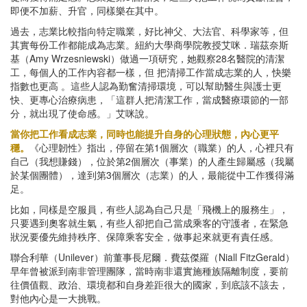
即便不加薪、升官，同樣樂在其中。
過去，志業比較指向特定職業，好比神父、大法官、科學家等，但
其實每份工作都能成為志業。紐約大學商學院教授艾咪．瑞茲奈斯
基（Amy Wrzesniewski）做過一項研究，她觀察28名醫院的清潔
工，每個人的工作內容都一樣，但 把清掃工作當成志業的人，快樂
指數也更高 。這些人認為勤奮清掃環境，可以幫助醫生與護士更
快、更專心治療病患，「這群人把清潔工作，當成醫療環節的一部
分，就出現了使命感。」艾咪說。
當你把工作看成志業，同時也能提升自身的心理狀態，內心更平
穩。
《心理韌性》指出，停留在第1個層次（職業）的人，心裡只有
自己（我想賺錢），位於第2個層次（事業）的人產生歸屬感（我屬
於某個團體），達到第3個層次（志業）的人，最能從中工作獲得滿
足。
比如，同樣是空服員，有些人認為自己只是「飛機上的服務生」，
只要遇到奧客就生氣，有些人卻把自己當成乘客的守護者，在緊急
狀況要優先維持秩序、保障乘客安全，做事起來就更有責任感。
聯合利華（Unilever）前董事長尼爾．費茲傑羅（Niall FitzGerald）
早年曾被派到南非管理團隊，當時南非還實施種族隔離制度，要前
往價值觀、政治、環境都和自身差距很大的國家，到底該不該去，
對他內心是一大挑戰。