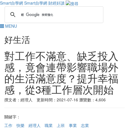
Smart自學網
Smart自學網 財經好讀
MENU
好生活
對工作不滿意、缺乏投入
感，竟會連帶影響職場外
的生活滿意度？提升幸福
感，從3種工作層次開始
撰文者：經理人 更新時間：2021-07-16
瀏覽數：4,606
關鍵字：
工作
快樂
經理人
職業
上班
事業
志業