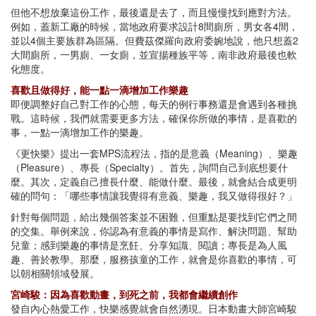
但他不想放棄這份工作，最後還是去了，而且慢慢找到應對方法。
例如，蓋新工廠的時候，當地政府要求設計8間廁所，男女各4間，
並以4個主要族群為區隔。但費茲傑羅向政府委婉地說，他只想蓋2
大間廁所，一男廁、一女廁，並宣揚種族平等，南非政府最後也軟
化態度。
喜歡且做得好，能一點一滴增加工作樂趣
即便調整好自己對工作的心態，每天的例行事務還是會遇到各種挑
戰。這時候，我們就需要更多方法，確保你所做的事情，是喜歡的
事，一點一滴增加工作的樂趣。
《更快樂》提出一套MPS流程法，指的是意義（Meaning）、樂趣
（Pleasure）、專長（Specialty）。首先，詢問自己到底想要什
麼。其次，定義自己擅長什麼、能做什麼。最後，就會結合成更明
確的問句：「哪些事情讓我覺得有意義、樂趣，我又做得很好？」
針對每個問題，給出幾個答案並不困難，但重點是要找到它們之間
的交集。舉例來說，你認為有意義的事情是寫作、解決問題、幫助
兒童；感到樂趣的事情是烹飪、分享知識、閱讀；專長是為人風
趣、善於教學。那麼，服務孩童的工作，就會是你喜歡的事情，可
以朝相關領域發展。
宮崎駿：因為喜歡動畫，到死之前，我都會繼續創作
發自內心熱愛工作，快樂感覺就會自然湧現。日本動畫大師宮崎駿