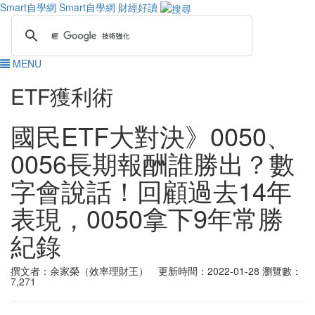
Smart自學網
Smart自學網 財經好讀
MENU
ETF獲利術
國民ETF大對決》0050、
0056長期報酬誰勝出？數
字會說話！回顧過去14年
表現，0050拿下9年常勝
紀錄
撰文者：余家榮（效率理財王） 更新時間：2022-01-28
瀏覽數：
7,271