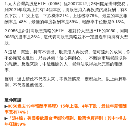
1.元大台灣高股息ETF（0056）從2007年12月26日開始掛牌交易，
到2021年底為止共有14個年度，將股息滾入再投資的總報酬，有3
次下跌，11次上漲，下跌機率21%，上漲機率79%。最差的年度報
酬率是-48%，最佳的年度報酬率是89%，報酬率中位數是9.13%。
2.0056是針對高股息策略的ETF，相對於大型股ETF的0050，同期
0056的勝率是36%，這代表高股息策略並不一定勝過單純持有大型
股。
3.這是「買進、持有不賣出、股息滾入再投資」便可達到的成果，你
不必頻繁地進出，只要具備「信心與耐心」，不離開市場就能取得
的報酬。反過來說，中途離開的人，就無法取得如此完整的報酬
率。
聲明：過去績效不代表未來，不保證將來一定都如此。以上純粹舉
例，不代表推薦個股。
延伸閱讀
▶
0050過去19年報酬率整理》15年上漲、4年下跌，最佳年度報酬
率竟有74%！
▶
「這4檔」美國餐飲股台灣都吃得到、股票也買得到！其中1檔去
年狂賺39%