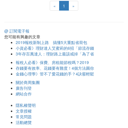
«
1
»
@ 訂閱電子報
您可能有興趣的文章
2019報稅新制上路 搞懂5大重點省荷包
小資必看》理財達人艾蜜莉的6招「節流存錢
3年存百萬達人：理財路上最該戒掉「為了省
報稅人必看》保費、房租能節稅嗎？2019
存錢要有效率、花錢要有難度！4個方法圓你
金錢心理學》管不了愛花錢的手？4訣竅輕鬆
關於商周集團
廣告刊登
網站合作
隱私權聲明
文章授權
常見問題
活動總覽