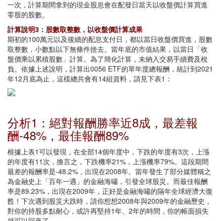
一次，計算期間拿到的現金股息會在配發日當天以收盤價計算買進
零股的股數。
計算說明3：股數取整數，以收盤價計算成果
期初的100萬元以及後續的配息支付日，都以當日收盤價買進，股數
取整數，小數點以下無條件捨去。當年底的市值結果，以當日「收
盤價乘以累積股數」計算。為了簡化計算，未納入交易手續費及稅
負。依據上述說明，計算出0056 ETF的單年度總報酬，統計到2021
年12月底為止，這樣總共會有14組資料，請見下表1：
分析1：絕對報酬勝率近8成，最差報
酬-48%，最佳報酬89%
根據上表1可以發現，在全部14個年度中，下跌的年度有3次，上漲
的年度有11次，換言之，下跌機率21%，上漲機率79%。這段期間
最差的報酬率是-48.2%，出現在2008年。當年發生了部分媒體稱之
為金融史上「百年一遇」的金融海嘯，引發全球股災。而最佳報酬
率是89.23%，出現在2009年，正好是金融海嘯的隔年全球經濟大復
甦！下次遇到股災大跌時，請你想想2008年與2009年的金融歷史，
對你的持股多點耐心，或許再堅持1年、2年的時間，你的帳面損失
就可以回來了。