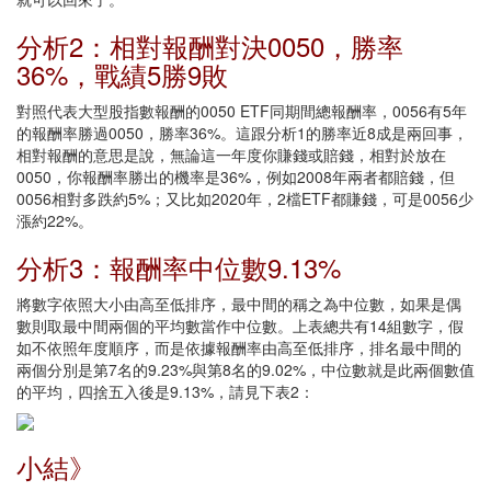
分析2：相對報酬對決0050，勝率
36%，戰績5勝9敗
對照代表大型股指數報酬的0050 ETF同期間總報酬率，0056有5年
的報酬率勝過0050，勝率36%。這跟分析1的勝率近8成是兩回事，
相對報酬的意思是說，無論這一年度你賺錢或賠錢，相對於放在
0050，你報酬率勝出的機率是36%，例如2008年兩者都賠錢，但
0056相對多跌約5%；又比如2020年，2檔ETF都賺錢，可是0056少
漲約22%。
分析3：報酬率中位數9.13%
將數字依照大小由高至低排序，最中間的稱之為中位數，如果是偶
數則取最中間兩個的平均數當作中位數。上表總共有14組數字，假
如不依照年度順序，而是依據報酬率由高至低排序，排名最中間的
兩個分別是第7名的9.23%與第8名的9.02%，中位數就是此兩個數值
的平均，四捨五入後是9.13%，請見下表2：
小結》