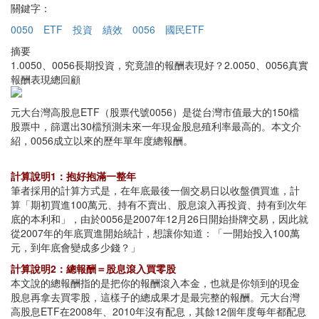
關鍵字：
0050
ETF
投資
績效
0056
國民ETF
摘要
1.0050、0056長期投資，究竟誰的報酬表現好？2.0050、0056真實
報酬表現總回顧
元大台灣高股息ETF（股票代號0056）是從台灣市值最大的150檔
股票中，篩選出30檔預測未來一年現金股息殖利率最高的。本文介
紹，0056成立以來的歷年單年度總報酬。
計算說明1：抱好抱滿一整年
筆者採用的計算方式是，在年底最後一個交易日以收盤價買進，計
算「期初買進100萬元、持有不賣出、股息滾入再投資、持有到次年
底的本利和」，由於0056是2007年12月26日開始掛牌交易，因此就
從2007年的年底買進開始統計，想讓你知道：「一開始投入100萬
元，到年底會變成多少錢？」
計算說明2：總報酬＝股息滾入買零股
本文說的總報酬指的是把你的報酬滾入本金，也就是你領到的現金
股息再拿去買零股，這樣子的總成果才是最完整的報酬。元大台灣
高股息ETF在2008年、2010年沒有配息，其餘12個年度每年都配息