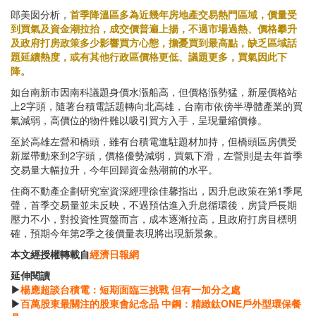
郎美囡分析，
首季降溫區多為近幾年房地產交易熱門區域，價量受
到買氣及資金潮拉抬，成交價普遍上揚，不過市場過熱、價格攀升
及政府打房政策多少影響買方心態，擔憂買到最高點，缺乏區域話
題延續熱度，或有其他行政區價格更低、議題更多，買氣因此下
降。
如台南新市因南科議題身價水漲船高，但價格漲勢猛，新屋價格站
上2字頭，隨著台積電話題轉向北高雄，台南市依傍半導體產業的買
氣減弱，高價位的物件難以吸引買方入手，呈現量縮價修。
至於高雄左營和橋頭，雖有台積電進駐題材加持，但橋頭區房價受
新屋帶動來到2字頭，價格優勢減弱，買氣下滑，左營則是去年首季
交易量大幅拉升，今年回歸資金熱潮前的水平。
住商不動產企劃研究室資深經理徐佳馨指出，因升息政策在第1季尾
聲，首季交易量並未反映，不過預估進入升息循環後，房貸戶長期
壓力不小，對投資性買盤而言，成本逐漸拉高，且政府打房目標明
確，預期今年第2季之後價量表現將出現新景象。
本文經授權轉載自
經濟日報網
延伸閱讀
▶
楊應超談台積電：短期面臨三挑戰 但有一加分之處
▶
百萬股東最關注的股東會紀念品 中鋼：精緻鈦ONE戶外型環保餐