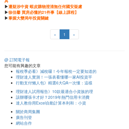
具
▶
遭疑涉中資 蝦皮購物澄清無任何國安疑慮
▶
徐佳馨 買房必懂的21件事【線上課程】
▶
掌握大變局年投資關鍵
«
1
»
@ 訂閱電子報
您可能有興趣的文章
報稅季必看》減稅囉！今年報稅一定要知道的
理財達人實測！一張表看懂哪一家AI投資平
行動支付懶人包》精選6大QA一次懂：這樣
理財達人試用報告》10款最適合小資族的理
該辦哪張卡才好？2019年熱門信用卡消費
達人教你用Excel自動計算本利和：小資
關於商周集團
廣告刊登
網站合作