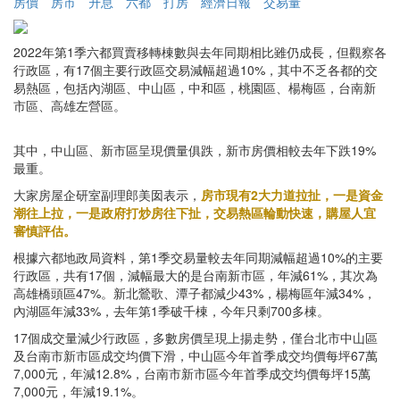
房價
房市
升息
六都
打房
經濟日報
交易量
2022年第1季六都買賣移轉棟數與去年同期相比雖仍成長，但觀察各
行政區，有17個主要行政區交易減幅超過10%，其中不乏各都的交
易熱區，包括內湖區、中山區，中和區，桃園區、楊梅區，台南新
市區、高雄左營區。
其中，中山區、新市區呈現價量俱跌，新市房價相較去年下跌19%
最重。
大家房屋企研室副理郎美囡表示，
房市現有2大力道拉扯，一是資金
潮往上拉，一是政府打炒房往下扯，交易熱區輪動快速，購屋人宜
審慎評估。
根據六都地政局資料，第1季交易量較去年同期減幅超過10%的主要
行政區，共有17個，減幅最大的是台南新市區，年減61%，其次為
高雄橋頭區47%。新北鶯歌、潭子都減少43%，楊梅區年減34%，
內湖區年減33%，去年第1季破千棟，今年只剩700多棟。
17個成交量減少行政區，多數房價呈現上揚走勢，僅台北市中山區
及台南市新市區成交均價下滑，中山區今年首季成交均價每坪67萬
7,000元，年減12.8%，台南市新市區今年首季成交均價每坪15萬
7,000元，年減19.1%。