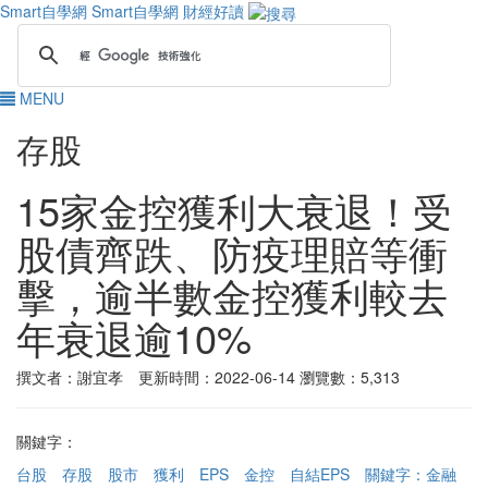
Smart自學網
Smart自學網 財經好讀
MENU
存股
15家金控獲利大衰退！受
股債齊跌、防疫理賠等衝
擊，逾半數金控獲利較去
年衰退逾10%
撰文者：謝宜孝 更新時間：2022-06-14
瀏覽數：5,313
關鍵字：
台股
存股
股市
獲利
EPS
金控
自結EPS
關鍵字：金融