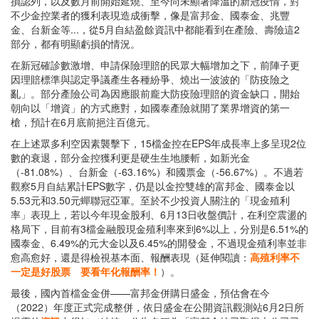
損認列，以及數月前開始延燒、至今尚未顯著降溫的新冠疫情，對
不少金控業者的獲利表現造成衝擊，像是富邦金、國泰金、兆豐
金、台新金等...，從5月自結盈餘資訊中都能看到在產險、壽險這2
部分，都有明顯虧損的情況。
在新冠確診數激增、申請保險理賠的民眾大幅增加之下，前陣子更
因理賠標準與認定爭議產生各種紛爭、燒出一波波的「防疫險之
亂」。部分產險公司為因應眼前龐大防疫險理賠的資金缺口，開始
朝向以「增資」的方式應對，如國泰產險就開了業界增資的第一
槍，預計在6月底前挹注百億元。
在上述眾多利空因素襲擊下，15檔金控在EPS年成長率上多呈現2位
數的衰退，部分金控獲利更是硬生生地腰斬，如新光金
（-81.08%）、台新金（-63.16%）和國票金（-56.67%）。不過若
觀察5月自結累計EPS數字，仍是以金控雙雄的富邦金、國泰金以
5.53元和3.50元蟬聯冠亞軍。至於不少投資人關注的「現金殖利
率」表現上，若以今年現金股利、6月13日收盤價計，在利空震盪的
格局下，目前有3檔金融股現金殖利率來到6%以上，分別是6.51%的
國泰金、6.49%的元大金以及6.45%的開發金，不過現金殖利率並非
愈高愈好，還是得檢視基本面、報酬表現（延伸閱讀：
高殖利率不
一定是好股票 要看年化報酬率！
）。
最後，國內首檔金金併——富邦金併購日盛金，預估會在今
（2022）年度正式完成整併，依日盛金在公開資訊觀測站6月2日所