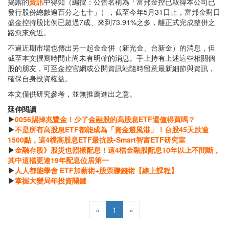
揭露的
資訊
中得知（編按：公告名稱為「富邦金控已取得本公司已
發行股份總數逾百分之七十」），截至今年5月31日止，富邦金對日
盛金控持股比例已超過7成、來到73.91%之多，離正式完成整併之
路愈來愈近。
不過近期市場也傳出另一起金金併（新光金、台新金）的消息，但
截至本文撰寫時間止尚未有明確的消息。手上持有上述這些相關個
股的朋友，可至金控官網或公開資訊站隨時留意最新細節與資訊，
確保自身投資權益。
本文僅供研究參考，並無推薦進出之意。
延伸閱讀
▶
0056踢掉兆豐金！少了金融股的高股息ETF還值得買嗎？
▶
不是所有高股息ETF都能成為「資金避風港」！台股45天跌逾
1500點，這4檔高股息ETF最抗跌-Smart智富ETF研究室
▶
金融存股》股災也照樣配息！這4檔金融股配息10年以上不間斷，
其中這檔更連19年配息位居第一
▶
人人都能學會 ETF加薪術+股票賺錢術【線上課程】
▶
掌握大變局年投資關鍵
«
1
»