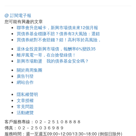
@ 訂閱電子報
您可能有興趣的文章
聯準會升息喊卡，新興市場債未來12個月報
買債券基金穩賺不賠？債券有3大風險：選錯
買債券絕對不會賠錢？錯！高利等於高風險，
退休金投資新興市場債，報酬率6%變跌35
離岸風電一哥，在台搶發綠債！
新興市場動盪 我的債券基金安全嗎？
關於商周集團
廣告刊登
網站合作
隱私權聲明
文章授權
常見問題
活動總覽
客戶服務專線：０２－２５１０８８８８
傳真：０２－２５０３６９８９
服務時間：週一至週五09:00~12:00/13:30~18:00 (例假日除外)