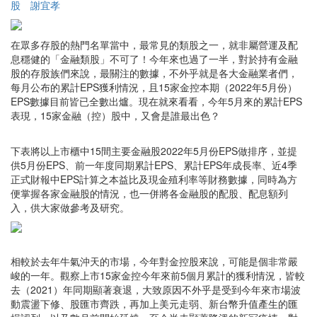
股
謝宜孝
在眾多存股的熱門名單當中，最常見的類股之一，就非屬營運及配
息穩健的「金融類股」不可了！今年來也過了一半，對於持有金融
股的存股族們來說，最關注的數據，不外乎就是各大金融業者們，
每月公布的累計EPS獲利情況，且15家金控本期（2022年5月份）
EPS數據目前皆已全數出爐。現在就來看看，今年5月來的累計EPS
表現，15家金融（控）股中，又會是誰最出色？
下表將以上市櫃中15間主要金融股2022年5月份EPS做排序，並提
供5月份EPS、前一年度同期累計EPS、累計EPS年成長率、近4季
正式財報中EPS計算之本益比及現金殖利率等財務數據，同時為方
便掌握各家金融股的情況，也一併將各金融股的配股、配息額列
入，供大家做參考及研究。
相較於去年牛氣沖天的市場，今年對金控股來說，可能是個非常嚴
峻的一年。觀察上市15家金控今年來前5個月累計的獲利情況，皆較
去（2021）年同期顯著衰退，大致原因不外乎是受到今年來市場波
動震盪下修、股匯市齊跌，再加上美元走弱、新台幣升值產生的匯