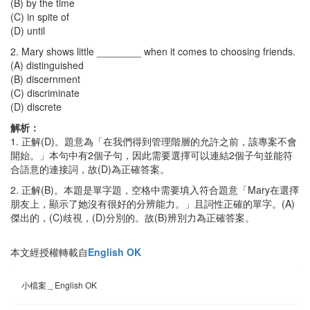
(B) by the time
(C) in spite of
(D) until
2. Mary shows little ________ when it comes to choosing friends.
(A) distinguished
(B) discernment
(C) discriminate
(D) discrete
解析：
1. 正解(D)。題意為「在我們得到管理階層的允許之前，該專案不會
開始。」本句中有2個子句，因此需要選擇可以連結2個子句並能符
合語意的連接詞，故(D)為正確答案。
2. 正解(B)。本題是單字題，空格中需要填入符合題意「Mary在選擇
朋友上，顯示了她沒有很好的分辨能力。」且詞性正確的單字。(A)
傑出的，(C)歧視，(D)分別的。故(B)辨別力為正確答案。
本文經授權轉載自
English OK
小檔案＿English OK