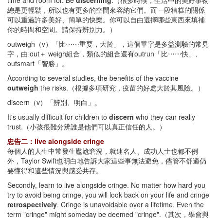
time and room for. Be
discerning
.（很多時候，生活中的美好事物
總是更輕鬆，所以也有更多的空間來容納它們。而一段糟糕的關係
可以重過許多美好、簡單的快樂。你可以自由選擇哪些東西來填補
你的時間和空間。請保持辨別力。）
outweigh（v）「比⋯⋯重要，大於」，這個單字是多益測驗的常見
字，由 out＋ weigh組合，類似的組合還有outrun「比⋯⋯快」、
outsmart「智勝」。
According to several studies, the benefits of the vaccine
outweigh
the risks.（根據多項研究，疫苗的好處大於其風險。）
discern（v）「辨別、明白」。
It's usually difficult for children to
discern
who they can really
trust.（小孩很難分辨誰是他們可以真正信任的人。）
忠告二：live alongside cringe
每個人的人生中常發生尷尬窘況，就連名人、成功人士也都不例
外，Taylor Swift也明白地告訴大家這些事無法避免，儘管不舒適仍
要懂得和這些情況與感受共存。
Secondly, learn to live alongside cringe. No matter how hard you
try to avoid being cringe, you will look back on your life and cringe
retrospectively
. Cringe is unavoidable over a lifetime. Even the
term "cringe" might someday be deemed "cringe".（其次，學會與