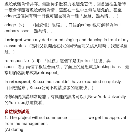
尷尬或難為情共存。無論你多麼努力地避免它們，回首過往生活時
一定會伴隨著尷尬或難為情，這些在一生中是無法避免的。甚至
cringe這個詞有朝一日也可能被視為一種「尷尬、難為情」。）
cringe（v）「（因恐懼）畏縮」，口語的cringe也可解釋為feel
embarrassed「難為情」。
I
cringed
when my dad started singing and dancing in front of my
classmates.（當我父親開始在我的同學面前又跳又唱時，我覺得尷
尬。）
retrospective（adj）「回顧」這個字是由retro「往後」與
spec「看」兩個字根組合而成，字面上的意思就是looking back，最
常用的名詞形式為retrospect。
In
retrospect
, Knoxx Inc. shouldn't have expanded so quickly.
（回想起來，Knoxx公司不應該擴張的這麼快。）
泰勒絲的演講非常勵志，有興趣的讀者可以到New York University
的YouTube頻道觀看。
多益模擬試題
1. The project will not commence ________ we get the approval
from the management.
(A) during