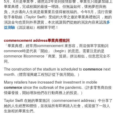
5月、6月是畢業季，雖然近2年受到疫情影響，畢業生只能參加線上
畢業典禮，完成校園的最後一哩路。但無論如何，懷抱夢想與抱
負，大步邁向人生就是最重要且值得被祝福的。今年5月，流行音樂
歌手泰勒絲（Taylor Swift）受紐約大學之邀於畢業典禮致詞 ，她的
演說金句也受到外界讚賞，本次就讓我們從她的演說內容來認識
多
益測驗
（請設連結）相關單字吧！
commencement address畢業典禮致詞
「畢業典禮」經常用commencement 來形容，而這個單字當動詞
commence時是代表「開始」（begin）的意思。需要注意的是
commence 和commerce「商業、貿易」拼法相似，但意思完全不
同。
The construction of the stadium is scheduled to
commence
next
month.（體育場興建工程預計從下個月開始。）
Many retailers have increased their investment in mobile
commerce
since the outbreak of the pandemic.（許多零售商自疫
情爆發後，開始增加他們在行動商務上的投資。）
Taylor Swift 在她的畢業致詞（commencement address）中分享了
她的人生經歷和體悟，並祝福所有即將踏入社會，或迎接下一段人
生旅程的畢業生們。