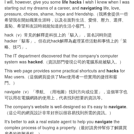
I will, however, give you some
life hacks
I wish I knew when I was
starting out my dreams of a career, and
navigating
life, love,
pressure, choices, shame, hope and friendship.（我將會提供一些
希望我在開始職業生涯時，以及在面對生活、愛情、壓力、選擇、
羞恥、希望和友誼時就能知道的生活小竅門。）
hack（v）常見的解釋是科技上的「駭入」，當名詞時則是
hacker「駭客」。但在此hack解釋為處理某些活動和事情上的「策
略、技巧」。
The IT department discovered that the company's computer
system was
hacked
.（資訊部門發現公司的電腦系統被駭入。）
This web page provides some practical shortcuts and
hacks
for
Mac users.（這個網頁提供了Mac使用者一些實用的捷徑和竅
門。）
navigate（v）「導航、（用地圖）找到方向或位置」，這個單字也
可以用在電腦網路的使用上，代表找到想要的資訊等。
The company's website is well-designed so it's easy to
navigate
.
（這公司的網頁設計非常好所以很容易找到所需的資訊。）
It's better to ask a real estate agent to help you
navigate
the
complex process of buying a property.（最好請房仲幫你了解購買
房產的複雜過程。）