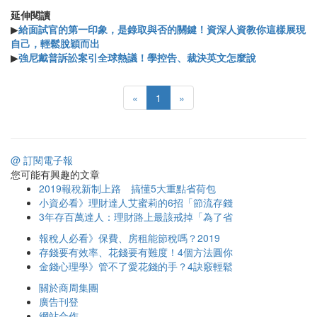
延伸閱讀
▶
給面試官的第一印象，是錄取與否的關鍵！資深人資教你這樣展現
自己，輕鬆脫穎而出
▶
強尼戴普訴訟案引全球熱議！學控告、裁決英文怎麼說
«
1
»
@ 訂閱電子報
您可能有興趣的文章
2019報稅新制上路 搞懂5大重點省荷包
小資必看》理財達人艾蜜莉的6招「節流存錢
3年存百萬達人：理財路上最該戒掉「為了省
報稅人必看》保費、房租能節稅嗎？2019
存錢要有效率、花錢要有難度！4個方法圓你
金錢心理學》管不了愛花錢的手？4訣竅輕鬆
關於商周集團
廣告刊登
網站合作