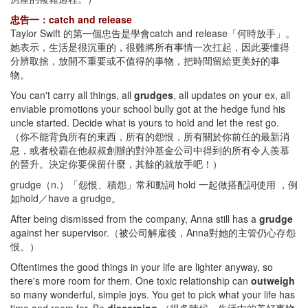
忠告一：catch and release
Taylor Swift 的第一個忠告是學會catch and release「何時放手」。
她表示，生活是很沉重的，很難將所有事情一次扛起，因此要懂得
分辨取捨，放開不重要或不值得的事物，把時間留給更美好的事
物。
You can't carry all things, all
grudges
, all updates on your ex, all
enviable promotions your school bully got at the hedge fund his
uncle started. Decide what is yours to hold and let the rest go.
（你不能背負所有的東西，所有的怨恨，所有關於你前任的最新消
息，或者校霸在他叔叔創辦的對沖基金公司中得到的所有令人羨慕
的晉升。決定你要保留什麼，其餘的就放手吧！）
grudge（n.）「怨恨、積怨」常和動詞 hold 一起做搭配詞使用 ，例
如hold／have a grudge。
After being dismissed from the company, Anna still has a
grudge
against her supervisor.（被公司解雇後，Anna對她的主管仍心存怨
恨。）
Oftentimes the good things in your life are lighter anyway, so
there's more room for them. One toxic relationship can
outweigh
so many wonderful, simple joys. You get to pick what your life has