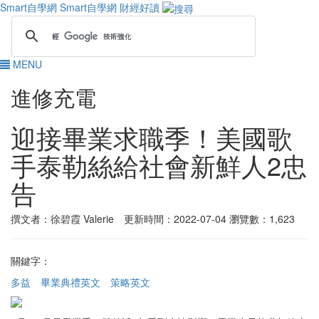
Smart自學網
Smart自學網 財經好讀
MENU
進修充電
迎接畢業求職季！美國歌
手泰勒絲給社會新鮮人2忠
告
撰文者：徐碧霞 Valerie 更新時間：2022-07-04
瀏覽數：1,623
關鍵字：
多益
畢業典禮英文
策略英文