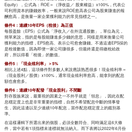
Equity），公式為：ROE＝（淨收益／ 股東權益）x100%，代表公
司利用資本的賺錢效率，一般來說ROE愈高表公司為股東賺進的報
酬愈高，是衡量一家企業獲利能力的常見指標之一。
條件4：連續10年EPS（稅後）為正值
每股盈餘（EPS）公式為「淨收入／在外流通股數」，單位為元，
簡單來說，指的是每股能賺進多少錢的意思，同樣是用來衡量公司
獲利能力的指標，EPS愈高、表示公司愈會賺錢。不過這邊EPS採的
是稅後數值，因為即便一家公司賺很多，但最終還是得繳稅給政
府，所以得看「稅後」的數值。
條件5：「現金殖利率」＞5%
相比上述4點，這項條件對多數人來說應該熟悉很多！現金殖利率＝
（現金股利／股價）x100%，通常現金殖利率愈高，能拿到的配息
額也會愈多。
條件6：連續10年配發「現金股利」不間斷
對存股族來說，最重視的因素之一不外乎就是「領息」，因此在配
息穩定度上也是非常重要的指標，自然不希望配息中斷的情事發
生，因此這邊以至少連續10年配息，當作配息穩定度上的鑑別基
準。
在這樣邏輯下所選出來的個股，必須全數符合、同時滿足這6大條
件，當中若有1項指標未達標就無法納入。而下表將以2022年6月份