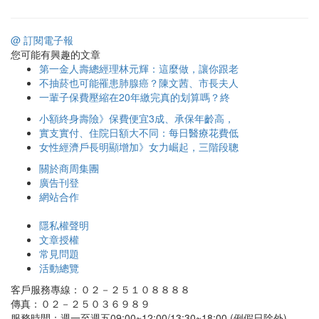
@ 訂閱電子報
您可能有興趣的文章
第一金人壽總經理林元輝：這麼做，讓你跟老
不抽菸也可能罹患肺腺癌？陳文茜、市長夫人
一輩子保費壓縮在20年繳完真的划算嗎？終
小額終身壽險》保費便宜3成、承保年齡高，
實支實付、住院日額大不同：每日醫療花費低
女性經濟戶長明顯增加》女力崛起，三階段聰
關於商周集團
廣告刊登
網站合作
隱私權聲明
文章授權
常見問題
活動總覽
客戶服務專線：０２－２５１０８８８８
傳真：０２－２５０３６９８９
服務時間：週一至週五09:00~12:00/13:30~18:00 (例假日除外)