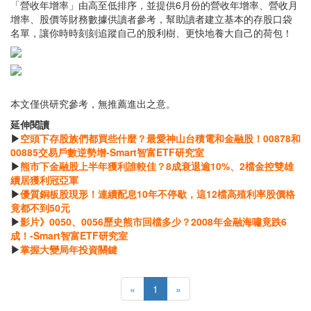
「營收年增率」由高至低排序，並提供6月份的營收年增率、營收月
增率、股價等財務數據供讀者參考，幫助讀者建立基本的存股口袋
名單，讓你時時刻刻追蹤自己的股利樹、更快地養大自己的荷包！
本文僅供研究參考，無推薦進出之意。
延伸閱讀
▶
空頭下存股族們都買些什麼？最愛神山台積電和金融股！00878和
00885交易戶數逆勢增-Smart智富ETF研究室
▶
熊市下金融股上半年獲利誰較佳？8成衰退逾10%、2檔金控雙雄
續居獲利冠亞軍
▶
優質銅板股現形！連續配息10年不停歇，這12檔高殖利率股價格
竟都不到50元
▶
影片》0050、0056歷史熊市回檔多少？2008年金融海嘯竟跌6
成！-Smart智富ETF研究室
▶
掌握大變局年投資關鍵
«
1
»