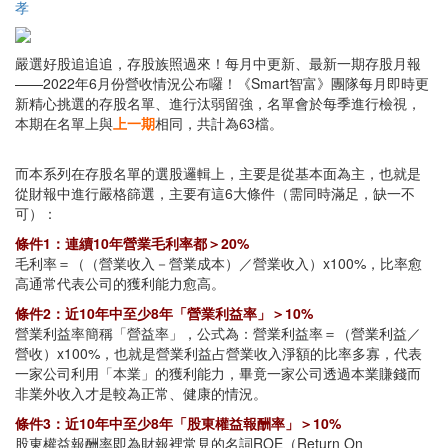
孝
嚴選好股追追追，存股族照過來！每月中更新、最新一期存股月報
——2022年6月份營收情況公布囉！《Smart智富》團隊每月即時更
新精心挑選的存股名單、進行汰弱留強，名單會於每季進行檢視，
本期在名單上與
上一期
相同，共計為63檔。
而本系列在存股名單的選股邏輯上，主要是從基本面為主，也就是
從財報中進行嚴格篩選，主要有這6大條件（需同時滿足，缺一不
可）：
條件1：連續10年營業毛利率都＞20%
毛利率＝（（營業收入－營業成本）／營業收入）x100%，比率愈
高通常代表公司的獲利能力愈高。
條件2：近10年中至少8年「營業利益率」＞10%
營業利益率簡稱「營益率」，公式為：營業利益率＝（營業利益／
營收）x100%，也就是營業利益占營業收入淨額的比率多寡，代表
一家公司利用「本業」的獲利能力，畢竟一家公司透過本業賺錢而
非業外收入才是較為正常、健康的情況。
條件3：近10年中至少8年「股東權益報酬率」＞10%
股東權益報酬率即為財報裡常見的名詞ROE（Return On