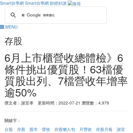
Smart自學網
Smart自學網 財經好讀
MENU
存股
6月上市櫃營收總體檢》6
條件挑出優質股！63檔優
質股出列、7檔營收年增率
逾50%
撰文者：謝宜孝 更新時間：2022-07-21
瀏覽數：4,979
關鍵字：
台股
存股
股市
營收
存股懶人包
月營收
存股月報
謝宜