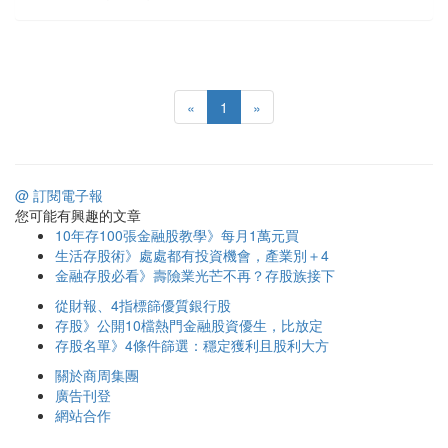
«
1
»
@ 訂閱電子報
您可能有興趣的文章
10年存100張金融股教學》每月1萬元買
生活存股術》處處都有投資機會，產業別＋4
金融存股必看》壽險業光芒不再？存股族接下
從財報、4指標篩優質銀行股
存股》公開10檔熱門金融股資優生，比放定
存股名單》4條件篩選：穩定獲利且股利大方
關於商周集團
廣告刊登
網站合作