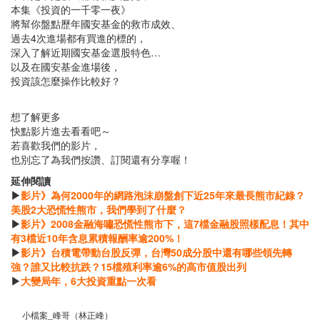
本集《投資的一千零一夜》
將幫你盤點歷年國安基金的救市成效、
過去4次進場都有買進的標的，
深入了解近期國安基金選股特色…
以及在國安基金進場後，
投資該怎麼操作比較好？
想了解更多
快點影片進去看看吧～
若喜歡我們的影片，
也別忘了為我們按讚、訂閱還有分享喔！
延伸閱讀
▶
影片》為何2000年的網路泡沫崩盤創下近25年來最長熊市紀錄？
美股2大恐慌性熊市，我們學到了什麼？
▶
影片》2008金融海嘯恐慌性熊市下，這7檔金融股照樣配息！其中
有3檔近10年含息累積報酬率逾200%！
▶
影片》台積電帶動台股反彈，台灣50成分股中還有哪些領先轉
強？誰又比較抗跌？15檔殖利率逾6%的高市值股出列
▶
大變局年，6大投資重點一次看
小檔案_峰哥（林正峰）