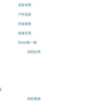
居家休閒
戶外逍遙
美食健康
進修充電
Smart動一動
課程好學
報
精彩書摘