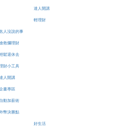
達人開講
輕理財
名人沒說的事
搶救爛理財
輕鬆退休去
理財小工具
達人開講
企畫專區
自動加薪術
外幣決勝點
好生活