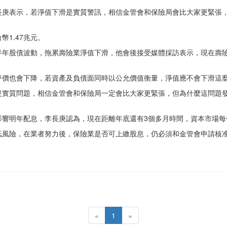
長庚表示，若淨值下滑是實質警訊，相信金管會和保險局會比大家更緊張
1.47兆元。
半年股債波動，拖累壽險業淨值下滑，他會後接受媒體採訪表示，現在壽
評價也會下降，若資產及負債面同時以公允價值衡量，淨值應不會下滑這
是實質問題，相信金管會和保險局一定會比大家更緊張，但為什麼這問題
影響明年配息，李長庚認為，現在距離年底還有3個多月時間，資本市場每
低風險，在業者努力後，保險業是否可上繳股息，仍必須和金管會申請核
«
1
»