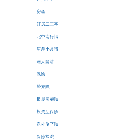
房產
好房二三事
北中南行情
房產小常識
達人開講
保險
醫療險
長期照顧險
投資型保險
意外旅平險
保險常識