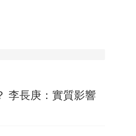
？ 李長庚：實質影響