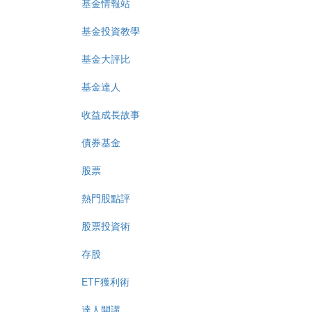
基金情報站
基金投資教學
基金大評比
基金達人
收益成長故事
債券基金
股票
熱門股點評
股票投資術
存股
ETF獲利術
達人開講