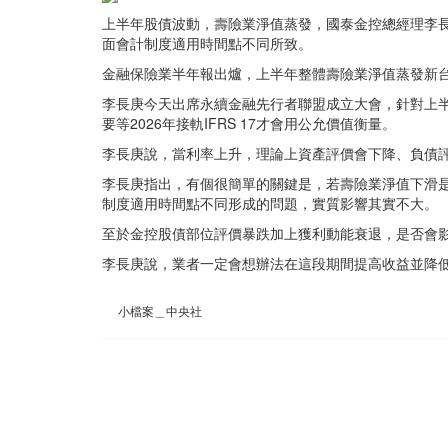
上半年股債波動，壽險業淨值蒸發，國泰金控總經理李
面會計制度適用時間點不同所致。
金融保險業半年報出爐，上半年整體壽險業淨值蒸發新台幣
李長庚今天出席永續金融先行者聯盟成立大會，針對上
要等2026年接軌IFRS 17才會用公允價值衡量。
李長庚說，當利率上升，理論上資產評價會下降、負債
李長庚指出，有個很簡單的關鍵是，若壽險業淨值下滑
制度適用時間點不同形成的問題，實質影響其實不大。
至於金控股債部位評價暴跌加上獲利動能衰退，是否會
李長庚說，業者一定會想辦法在這段期間提高收益並降
小檔案＿中央社