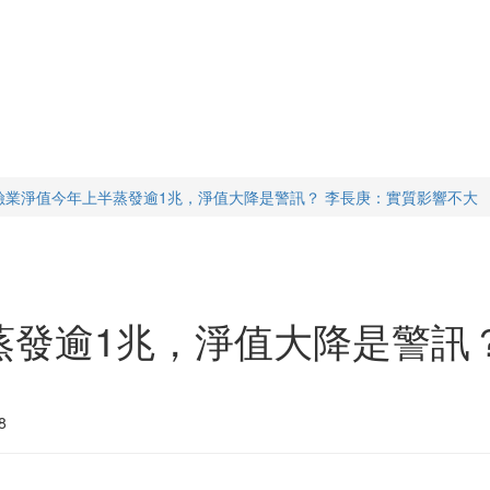
險業淨值今年上半蒸發逾1兆，淨值大降是警訊？ 李長庚：實質影響不大
蒸發逾1兆，淨值大降是警訊
8