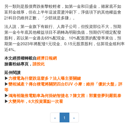
另一類則是股債齊跌衝擊較輕者，如第一金和日盛金，雖家底不如
富邦金雄厚，但在上半年這波震盪沖刷下，淨值項下的其他權益會
計科目仍維持正數，「少賠就是多賺」。
法人說，第一金旗下有銀行、人壽子公司，但投資部位不大，預期
第一金今年底其他權益項目不易轉為明顯負值，預期仍可穩定配發
股利，若以第一金過去65%配現金、10%配股票的配發率來估，預
期第一金2023年將配發1元現金、0.15元股票股利，估算現金殖利率
近4%。
本文經授權轉載自
經濟日報網
臉書粉絲專頁，
請按此
延伸閱讀
▶
力積電為什麼跌這麼多？法人曝主要關鍵
▶
變相減產？傳台積電將關閉四台EUV 小摩：維持「優於大盤」評
等
▶
鴻海裕隆推電動車為何掛納智捷名？陳文茜：郭董曾夢到嚴凱泰
▶
大變局年，6大投資重點一次看
«
1
»