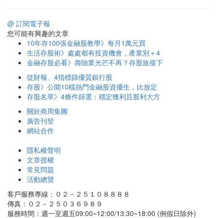
@ 訂閱電子報
您可能有興趣的文章
10年存100張金融股教學》每月1萬元買
生活存股術》處處都有投資機會，產業別＋4
金融存股必看》壽險業光芒不再？存股族接下
從財報、4指標篩優質銀行股
存股》公開10檔熱門金融股資優生，比放定
存股名單》4條件篩選：穩定獲利且股利大方
關於商周集團
廣告刊登
網站合作
隱私權聲明
文章授權
常見問題
活動總覽
客戶服務專線：０２－２５１０８８８８
傳真：０２－２５０３６９８９
服務時間：週一至週五09:00~12:00/13:30~18:00 (例假日除外)