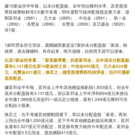
據15家金控半年報，以未分配盈餘、全年預估獲利水準、及受股債
齊跌衝擊較輕等3大數字來看，明年還暫可維持配發股息實力者，僅
剩富邦金（2881）、元大金（2885）、中信金（2891）、第一金
（2892）、兆豐金（2886）、永豐金（2890）及日盛金（5820）
等7家。
1家民營金控主管說，最關鍵因素是這7家的未分配盈餘「家底」較
雄厚，過去賺錢時、有存起來，晴天儲糧，自然雨天就可以撐傘。
以這7家金控來看，「家底最厚實」的是富邦金，去年底未分配盈餘
還有3,131億元也居15家金控之首，中信金905億元、元大金524億
元、兆豐金421億元，換言之，雖受股債齊跌吃掉淨值，但仍可挪家
底來配息。
據富邦金半年報，富邦金上半年其他權益雖虧損1,853億元，但去年
底未分配盈餘有3,131億元，若以富邦金上半年淨利694億元來推估
全年賺1,388億元並提列一成法定公積後，還有1,249億元獲利可供
分配給小股東。
換言之，在不考慮其他變動因素下，單以未分配盈餘「家底」再加
上預估全年賺1,250億元後，若下半年其他權益虧損沒有擴大，富邦
金還有2,527億元可供配息，算是最有實力維持今年配息者。富邦金
今年配發3.5元現金、股息總額413億元。