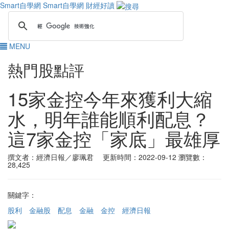
Smart自學網
Smart自學網 財經好讀
MENU
熱門股點評
15家金控今年來獲利大縮
水，明年誰能順利配息？
這7家金控「家底」最雄厚
撰文者：經濟日報／廖珮君 更新時間：2022-09-12
瀏覽數：
28,425
關鍵字：
股利
金融股
配息
金融
金控
經濟日報