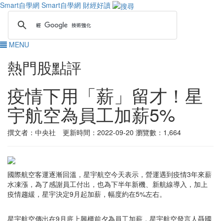
Smart自學網
Smart自學網 財經好讀
MENU
熱門股點評
疫情下用「薪」留才！星
宇航空為員工加薪5%
撰文者：中央社 更新時間：2022-09-20
瀏覽數：1,664
國際航空客運逐漸回溫，星宇航空今天表示，營運遇到疫情3年來薪
水凍漲，為了感謝員工付出，也為下半年新機、新航線導入，加上
疫情趨緩，星宇決定9月起加薪，幅度約在5%左右。
星宇航空傳出在9月底上興櫃前夕為員工加薪，星宇航空發言人聶國