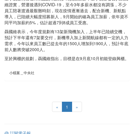
維證實，營運後遇到COVID-19，至今3年多薪水都沒有調漲，不少
員工陪著渡過最艱難時刻，現在疫情逐漸過去，配合新機、新航點
導入，已陸續大幅度招募新人，9月開始的確為員工加薪，依年資不
同平均加薪約5%，估計超過7到8成員工受惠。
聶國維表示，今年度規劃有13架新飛機加入，上半年已陸續交機，
預計下半年還有7架要交付，新機導入加上新開航線都有一定的人力
需求，今年以來員工數已從去年的1500人增加到1900人，預計年底
前人數將突破2000人。
至於興櫃的規劃，聶國維指出，目標是在9月底10月初能登錄興櫃。
小檔案＿中央社
«
1
»
@ 訂閱電子報