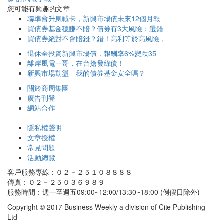
您可能有興趣的文章
聯準會升息喊卡，新興市場債未來12個月報
買債券基金穩賺不賠？債券有3大風險：選錯
買債券絕對不會賠錢？錯！高利等於高風險，
退休金投資新興市場債，報酬率6%變跌35
離岸風電一哥，在台搶發綠債！
新興市場動盪 我的債券基金安全嗎？
關於商周集團
廣告刊登
網站合作
隱私權聲明
文章授權
常見問題
活動總覽
客戶服務專線：０２－２５１０８８８８
傳真：０２－２５０３６９８９
服務時間：週一至週五09:00~12:00/13:30~18:00 (例假日除外)
Copyright © 2017 Business Weekly a division of Cite Publishing
Ltd