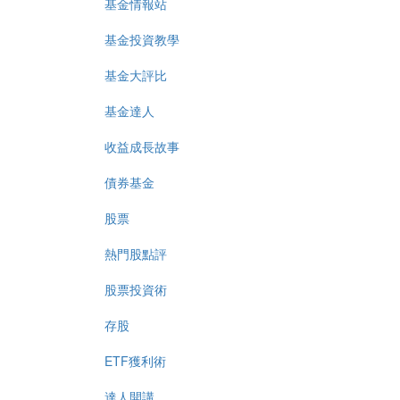
基金情報站
基金投資教學
基金大評比
基金達人
收益成長故事
債券基金
股票
熱門股點評
股票投資術
存股
ETF獲利術
達人開講