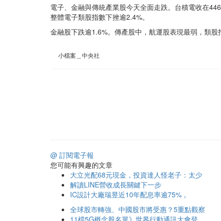
電子、金融與傳統產業股今天全面走跌。台積電收在446.
整體電子類股指數下挫逾2.4%。
金融股下跌逾1.6%。傳產股中，航運股表現最弱，類
小檔案＿中央社
@ 訂閱電子報
您可能有興趣的文章
大立光配68元現金，投資達人怪老子：太少
解讀LINE營收成長關鍵下一步
IC設計大廠瑞昱近10年配息率逾75%，
全球股市轉強、中國股市將受惠？5重點觀察
11檔5G概念股名單》世界行動通訊大會登