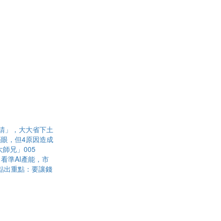
請」，大大省下土
眼，但4原因造成
師兄」005
看準AI產能，市
點出重點：要讓錢