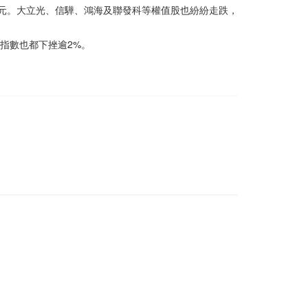
57兆元。大立光、信驊、鴻海及聯發科等權值股也紛紛走跌，
指數也都下挫逾2%。