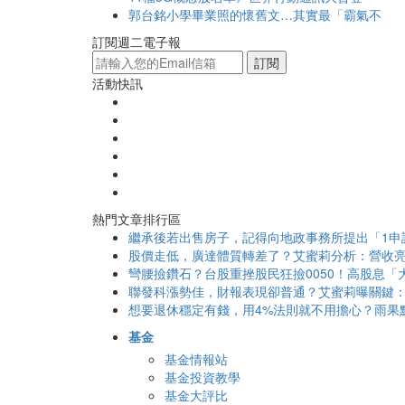
郭台銘小學畢業照的懷舊文…其實最「霸氣不
訂閱週二電子報
訂閱
活動快訊
熱門文章排行區
繼承後若出售房子，記得向地政事務所提出「1申
股價走低，廣達體質轉差了？艾蜜莉分析：營收亮
彎腰撿鑽石？台股重挫股民狂撿0050！高股息「大
聯發科漲勢佳，財報表現卻普通？艾蜜莉曝關鍵：
想要退休穩定有錢，用4%法則就不用擔心？雨果
基金
基金情報站
基金投資教學
基金大評比