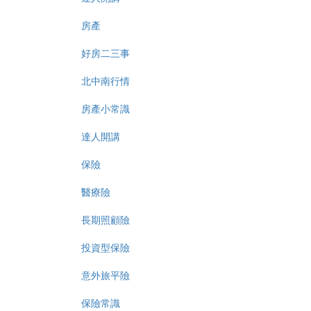
房產
好房二三事
北中南行情
房產小常識
達人開講
保險
醫療險
長期照顧險
投資型保險
意外旅平險
保險常識