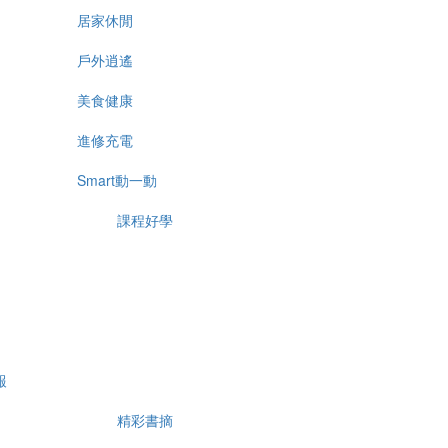
居家休閒
戶外逍遙
美食健康
進修充電
Smart動一動
課程好學
報
精彩書摘