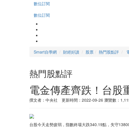
數位訂閱
數位訂閱
Smart自學網
財經好讀
股票
熱門股點評
熱門股點評
電金傳產齊跌！台股重挫
撰文者：中央社 更新時間：2022-09-26
瀏覽數：1,11
台股今天走勢疲弱，指數終場大跌340.19點，失守13800