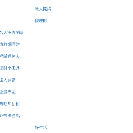
達人開講
輕理財
名人沒說的事
搶救爛理財
輕鬆退休去
理財小工具
達人開講
企畫專區
自動加薪術
外幣決勝點
好生活