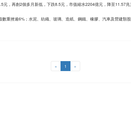
5元，再創2個多月新低，下跌8.5元，市值縮水2204億元，降至11.
股指數重挫逾6%；水泥、紡織、玻璃、造紙、鋼鐵、橡膠、汽車及營建類股
«
1
»