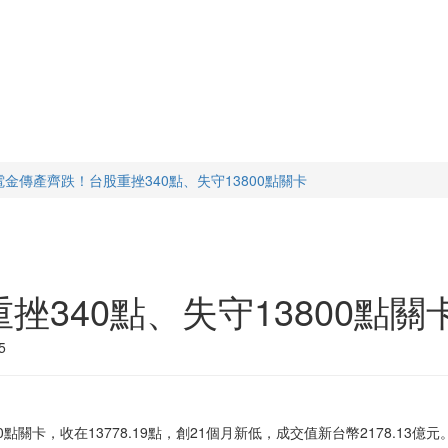
電金傳產齊跌！台股重挫340點、失守13800點關卡
340點、失守13800點關
5
點關卡，收在13778.19點，創21個月新低，成交值新台幣2178.13億元