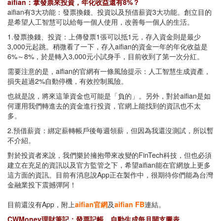
aifian：拿發票來投資，年化收益還有8%？
aifian有3大功能：發票換錢、投資以及預借薪資3大功能。創立目的
是希望人工智慧可以給每一個人使用，改善每一個人的生活。
1.發票換錢、投資：上傳發票1張可以抵1元，存入資金則是最少
3,000元起跳。稍微看了一下，存入aifian的資金一年的年化收益是
6%～8%，於是轉入3,000元小試身手，目前收到了第一次分紅。
需要注意的是，aifian的官網有一條風險提示：人工智慧生成資產，
損失超過2%自動停機，有效控制風險。
也就是說，將來這筆資金也可能是「負的」。另外，對於aifian是如
何運用我們轉進去的資金進行投資，官網上能找到的資訊也不太
多。
2.預借薪資：綁定薪轉帳戶後每週領薪，但因為我還沒測試，所以暫
不介紹。
對於投資者來說，我們樂於擁抱帶來改變的FinTech科技，但也必須
建立在充足的資訊以及官方監管之下，希望aifian能在官網放上更多
這方面的資訊。目前有消息說App正在製作中，很期待你們能為台灣
金融業投下震撼彈阿！
目前還沒有App，附上
aifian官網
及
aifian FB
連結。
CWMoney理財筆記：發票記帳、自動生成每月開支圖表