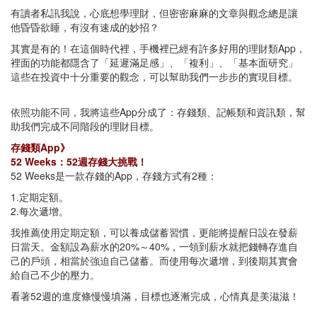
有讀者私訊我說，心底想學理財，但密密麻麻的文章與觀念總是讓
他昏昏欲睡，有沒有速成的妙招？
其實是有的！在這個時代裡，手機裡已經有許多好用的理財類App，
裡面的功能都隱含了「延遲滿足感」、「複利」、「基本面研究」
這些在投資中十分重要的觀念，可以幫助我們一步步的實現目標。
依照功能不同，我將這些App分成了：存錢類、記帳類和資訊類，幫
助我們完成不同階段的理財目標。
存錢類App》
52 Weeks：52週存錢大挑戰！
52 Weeks是一款存錢的App，存錢方式有2種：
1.定期定額。
2.每次遞增。
我推薦使用定期定額，可以養成儲蓄習慣，更能將提醒日設在發薪
日當天。金額設為薪水的20%～40%，一領到薪水就把錢轉存進自
己的戶頭，相當於強迫自己儲蓄。而使用每次遞增，到後期其實會
給自己不少的壓力。
看著52週的進度條慢慢填滿，目標也逐漸完成，心情真是美滋滋！