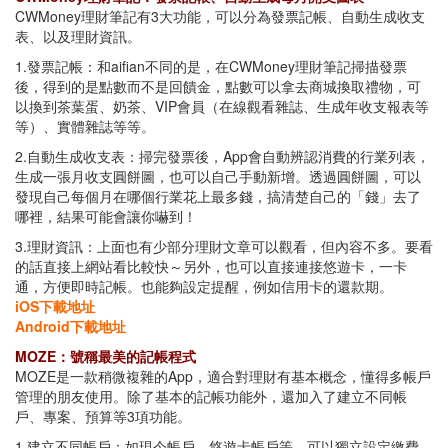
CWMoney理財筆記有3大功能，可以分為發票記帳、自動生成收支
表、以及理財資訊。
1.發票記帳：和aifian不同的是，在CWMoney理財筆記掃描發票
後，得到的是點數而不是回饋金，點數可以拿去商城換取禮物，可
以換到茶葉蛋、奶茶、VIP會員（在線觀看雜誌、生成年收支報表等
等）、實體雜誌等等。
2.自動生成收支表：掃完發票後，App會自動辨認消費的行業列表，
生成一張月收支圓餅圖，也可以自己手動新增。透過圓餅圖，可以
發現自己每個月在哪個行業花上最多錢，搞清楚自己的「錢」去了
哪裡，結果可能會讓你嚇到！
3.理財資訊：上面也有少部分理財文章可以觀看，但內容不多。要看
的話直接上網站看比較快～另外，也可以直接連接悠遊卡，一卡
通，方便即時記帳。也能夠設定提醒，例如信用卡的還款期。
iOS下載地址
Android下載地址
MOZE：號稱最美的記帳程式
MOZE是一款稍微複雜的App，適合對理財有基本概念，懂得多帳戶
管理的朋友使用。除了基本的記帳功能外，還加入了建立不同帳
戶、專案、預算等3項功能。
1.建立不同帳戶：如現今帳戶、悠遊卡帳戶等，可以獨立設定繳費