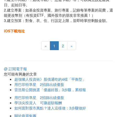
日、起始日等。
2.建立專案：如基金投資專案、旅行專案，記錄每筆專案的花費，還
能更改幣別（有投資ETF、國外股市的朋友非常推薦！）
3.建立預算：對食、衣、住、行設定上限，並即時掌控剩餘金額。
iOS下載地址
«
1
2
»
@ 訂閱電子報
您可能有興趣的文章
超強懶人投資術》股債通吃的4檔「平衡型」
用巴菲特準星 2招篩出績優股
雷浩斯公開挑選「優越好股」3步驟，累積報
用巴菲特準星 2招篩出績優股
學頂尖投資人 可賺超額報酬
如何面對股市萬點？達人這樣做：3步驟做好
關於商周集團