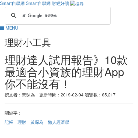
Smart自學網
Smart自學網 財經好讀
MENU
理財小工具
理財達人試用報告》10款
最適合小資族的理財App
你不能沒有！
撰文者：黃琛為 更新時間：2019-02-04
瀏覽數：65,217
關鍵字：
記帳
理財
黃琛為
懶人經濟學