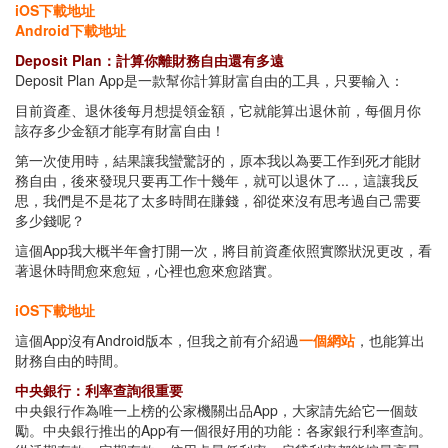
iOS下載地址
Android下載地址
Deposit Plan：計算你離財務自由還有多遠
Deposit Plan App是一款幫你計算財富自由的工具，只要輸入：
目前資產、退休後每月想提領金額，它就能算出退休前，每個月你
該存多少金額才能享有財富自由！
第一次使用時，結果讓我蠻驚訝的，原本我以為要工作到死才能財
務自由，後來發現只要再工作十幾年，就可以退休了...，這讓我反
思，我們是不是花了太多時間在賺錢，卻從來沒有思考過自己需要
多少錢呢？
這個App我大概半年會打開一次，將目前資產依照實際狀況更改，看
著退休時間愈來愈短，心裡也愈來愈踏實。
iOS下載地址
這個App沒有Android版本，但我之前有介紹過
一個網站
，也能算出
財務自由的時間。
中央銀行：利率查詢很重要
中央銀行作為唯一上榜的公家機關出品App，大家請先給它一個鼓
勵。中央銀行推出的App有一個很好用的功能：各家銀行利率查詢。