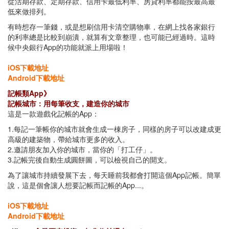
從活期存款、定期存款、信用卡最低利率、房貸利率都能按最高最
低來做排列。
有時想存一筆錢，或是想刷信用卡清空購物車，在網上找各家銀行
的利率總是比較到崩潰，就算有文章整理，也可能已經過時。這時
候中央銀行App的功能就派上用場啦！
iOS下載地址
Android下載地址
記帳類App》
記帳城市：用每筆收支，建造你的城市
這是一款遊戲化記帳的App：
1.每記一筆帳你的城市就會生成一棟房子，同樣的房子可以改建成更
高級的建築物，帶給城市更多的收入。
2.邀請朋友加入你的城市，當你的「打工仔」。
3.記帳完後自動生成圓餅圖，可以檢視自己的開支。
為了讓城市持續發展下去，每天睡前我都會打開這個App記帳。簡單
說，這是個會讓人想要記帳而記帳的App...。
iOS下載地址
Android下載地址