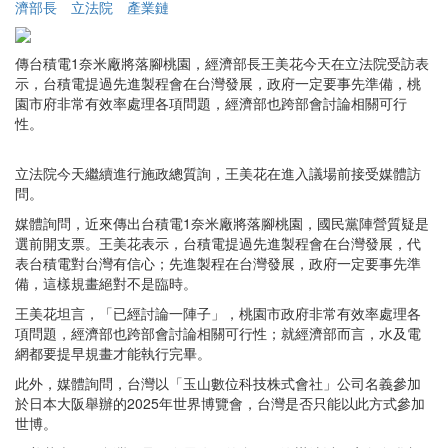
濟部長
立法院
產業鏈
傳台積電1奈米廠將落腳桃園，經濟部長王美花今天在立法院受訪表
示，台積電提過先進製程會在台灣發展，政府一定要事先準備，桃
園市府非常有效率處理各項問題，經濟部也跨部會討論相關可行
性。
立法院今天繼續進行施政總質詢，王美花在進入議場前接受媒體訪
問。
媒體詢問，近來傳出台積電1奈米廠將落腳桃園，國民黨陣營質疑是
選前開支票。王美花表示，台積電提過先進製程會在台灣發展，代
表台積電對台灣有信心；先進製程在台灣發展，政府一定要事先準
備，這樣規畫絕對不是臨時。
王美花坦言，「已經討論一陣子」，桃園市政府非常有效率處理各
項問題，經濟部也跨部會討論相關可行性；就經濟部而言，水及電
網都要提早規畫才能執行完畢。
此外，媒體詢問，台灣以「玉山數位科技株式會社」公司名義參加
於日本大阪舉辦的2025年世界博覽會，台灣是否只能以此方式參加
世博。