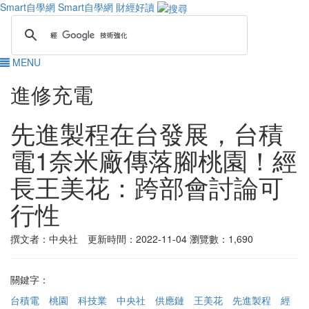
Smart自學網
Smart自學網 財經好讀
MENU
進修充電
先進製程在台發展，台積
電1奈米廠傳落腳桃園！經
長王美花：跨部會討論可
行性
撰文者：中央社 更新時間：2022-11-04
瀏覽數：1,690
關鍵字：
台積電
桃園
科技業
中央社
供應鏈
王美花
先進製程
經