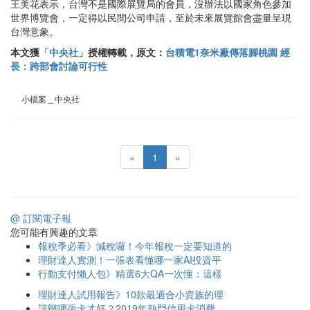
王美花表示，台灣不是國際展覽局的會員，沒辦法以國家角色參加
世界博覽會，一定得以民間公司申請，至於未來展覽館會盡量呈現
台灣意象。
本文獲
「中央社」
授權轉載，原文：
台積電1奈米廠傳落腳桃園 經
長：跨部會討論可行性
小檔案＿中央社
«
1
»
@ 訂閱電子報
您可能有興趣的文章
報稅季必看》減稅囉！今年報稅一定要知道的
理財達人實測！一張表看懂哪一家AI投資平
行動支付懶人包》精選6大QA一次懂：這樣
理財達人試用報告》10款最適合小資族的理
該辦哪張卡才好？2019年熱門信用卡消費