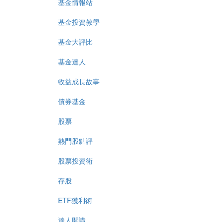
基金情報站
基金投資教學
基金大評比
基金達人
收益成長故事
債券基金
股票
熱門股點評
股票投資術
存股
ETF獲利術
達人開講