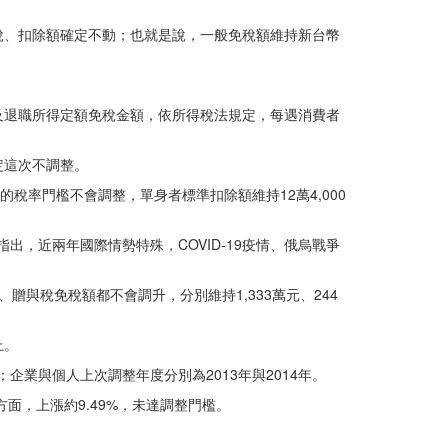
免稅、扣除額確定不動；也就是說，一般免稅額維持新台幣
及退職所得定額免稅金額，依所得稅法規定，每遇消費者
定這次不調整。
0%的稅率門檻不會調整，單身者標準扣除額維持12萬4,000
出，近兩年國際情勢特殊，COVID-19疫情、俄烏戰爭
贈與稅免稅額都不會調升，分別維持1,333萬元、244
上。
企業與個人上次調整年度分別為2013年與2014年。
方面，上漲約9.49%，未達調整門檻。