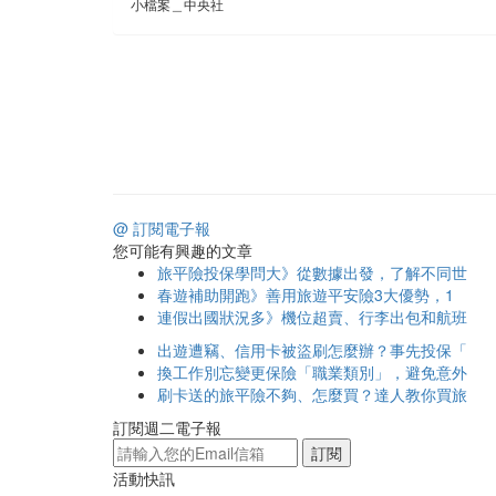
小檔案＿中央社
@ 訂閱電子報
您可能有興趣的文章
旅平險投保學問大》從數據出發，了解不同世
春遊補助開跑》善用旅遊平安險3大優勢，1
連假出國狀況多》機位超賣、行李出包和航班
出遊遭竊、信用卡被盜刷怎麼辦？事先投保「
換工作別忘變更保險「職業類別」，避免意外
刷卡送的旅平險不夠、怎麼買？達人教你買旅
訂閱週二電子報
訂閱
活動快訊