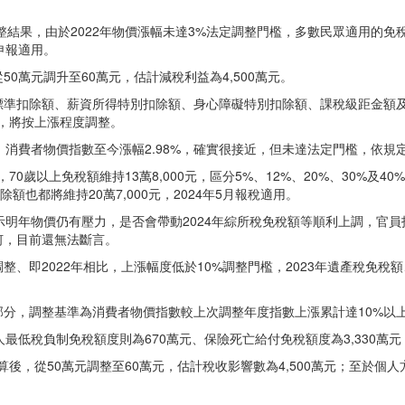
調整結果，由於2022年物價漲幅未達3%法定調整門檻，多數民眾適用的
年申報適用。
0萬元調升至60萬元，估計減稅利益為4,500萬元。
標準扣除額、薪資所得特別扣除額、身心障礙特別扣除額、課稅級距金額
，將按上漲程度調整。
比，消費者物價指數至今漲幅2.98%，確實很接近，但未達法定門檻，依規
，70歲以上免稅額維持13萬8,000元，區分5%、12%、20%、30%及4
額也都將維持20萬7,000元，2024年5月報稅適用。
顯示明年物價仍有壓力，是否會帶動2024年綜所稅免稅額等順利上調，官員指
何，目前還無法斷言。
即2022年相比，上漲幅度低於10%調整門檻，2023年遺產稅免稅額、
分，調整基準為消費者物價指數較上次調整年度指數上漲累計達10%以
低稅負制免稅額度則為670萬元、保險死亡給付免稅額度為3,330萬元；
算後，從50萬元調整至60萬元，估計稅收影響數為4,500萬元；至於個人