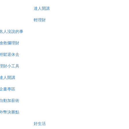
達人開講
輕理財
名人沒說的事
搶救爛理財
輕鬆退休去
理財小工具
達人開講
企畫專區
自動加薪術
外幣決勝點
好生活