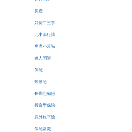
房產
好房二三事
北中南行情
房產小常識
達人開講
保險
醫療險
長期照顧險
投資型保險
意外旅平險
保險常識