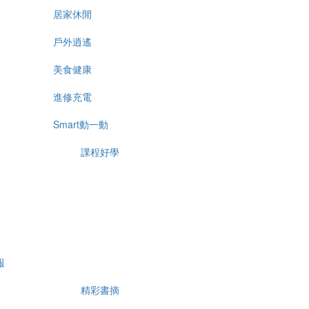
居家休閒
戶外逍遙
美食健康
進修充電
Smart動一動
課程好學
報
精彩書摘