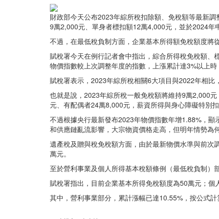
財政部今天公布2023年綜所稅扣除額、免稅額等最新
9萬2,000元、單身者標扣額12萬4,000元，並於2024
不過，在最低稅負制方面，企業基本所得額免稅額度將從5
賦稅署今天在例行記者會中指出，綜合所得稅免稅額、
物價指數較上次調整年度的指數，上漲累計達3%以上時
賦稅署表示，2023年綜所稅相關6大項目與2022年相
也就是說，2023年綜所稅一般免稅額將維持9萬2,000元
元、有配偶者24萬8,000元，薪資所得與身心障礙特別扣除
不過根據央行最新發布2023年物價指數年增1.88%，
和供應鏈亂流影響，大宗物資價格走高，但明年情勢為
遺產稅及贈與稅免稅額方面，由於最新物價水準與前次調整、
萬元。
至於營利事業及個人所得基本稅額條例（最低稅負制）部
賦稅署指出，目前企業基本所得免稅額度為50萬元；個人最
其中，營利事業部分，累計漲幅已達10.55%，按公式計