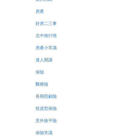
房產
好房二三事
北中南行情
房產小常識
達人開講
保險
醫療險
長期照顧險
投資型保險
意外旅平險
保險常識