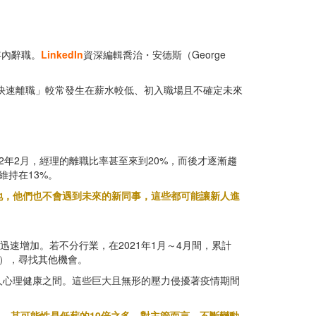
年內辭職。
LinkedIn
資深編輯喬治・安德斯（George
「快速離職」較常發生在薪水較低、初入職場且不確定未來
2年2月，經理的離職比率甚至來到20%，而後才逐漸趨
維持在13%。
地，他們也不會遇到未來的新同事，這些都可能讓新人進
迅速增加。若不分行業，在2021年1月～4月間，累計
問），尋找其他機會。
人心理健康之間。這些巨大且無形的壓力侵擾著疫情期間
re），其可能性是低薪的10倍之多。對主管而言，不斷變動