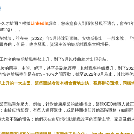
潮
多久才離開？根據
LinkedIn
調查，愈來愈多人到職後發現不適合，會在1
tting）」。
正在增加，並在去（2022）年3月時達到頂峰。安德斯指出，一般來說，
是最多的，但是，他也發現，資深主管的短期離職率大幅增長。
位工作者的短期離職率都上升，到了9月以後曲線才出現分歧。
位的同事、主管、經理，甚至是副總經理，其離職率持續攀升，到了202
的快速離職率則是在8%～16%之間浮動，截至2022年8月為止，其比率仍
率上升的一大主因。這些面試者沒有機會實地走訪、觀察辦公環境，同樣
分行業面臨重創壓力。例如，針對健康產業的數據指出，醫院CEO離職人數正
18%；由於疫情影響，有些人選擇退休，或是轉而擔任其他高階職務（如顧
過大及不滿的報告；他們夾在迫切想推動組織改革的高階主管、家庭及個
職率提高的一項原因是「有毒的工作文化」（toxic work cultu