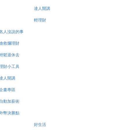
達人開講
輕理財
名人沒說的事
搶救爛理財
輕鬆退休去
理財小工具
達人開講
企畫專區
自動加薪術
外幣決勝點
好生活