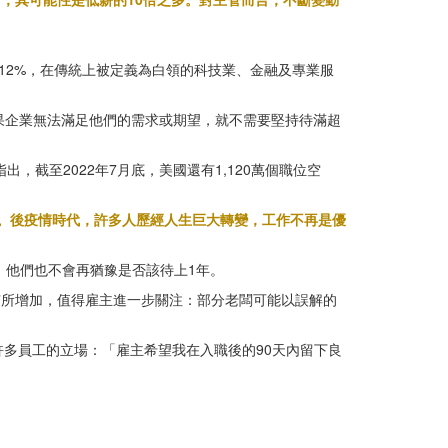
12%，在傳統上被定義為白領的科技業、金融及專業服
到，如果企業無法滿足他們的需求或期望，就不需要堅持待滿超
》指出，截至2022年7月底，美國還有1,120萬個職位空
。後疫情時代，許多人歷經人生巨大轉變，工作不再是優
，他們也不會再猶豫是否該待上1年。
有所增加，值得雇主進一步關注：部分老闆可能以誤解的
多員工的立場：「雇主希望我在入職後的90天內留下良