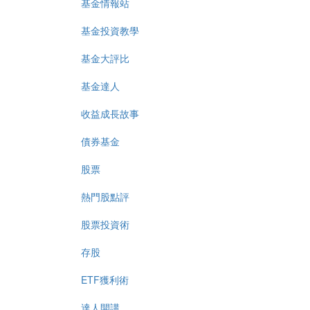
基金情報站
基金投資教學
基金大評比
基金達人
收益成長故事
債券基金
股票
熱門股點評
股票投資術
存股
ETF獲利術
達人開講