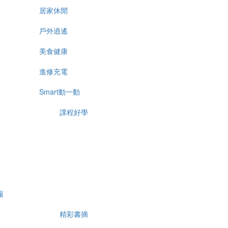
居家休閒
戶外逍遙
美食健康
進修充電
Smart動一動
課程好學
報
精彩書摘