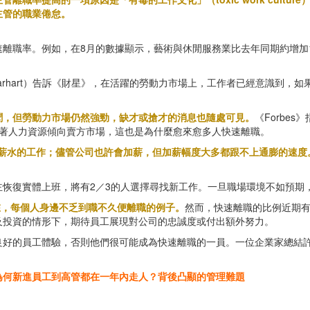
主管的職業倦怠。
離職率。例如，在8月的數據顯示，藝術與休閒服務業比去年同期約增加
。
ve Carhart）告訴《財星》，在活躍的勞動力市場上，工作者已經意識
聞，但勞動力市場仍然強勁，缺才或搶才的消息也隨處可見。
《Forbes
味著人力資源傾向賣方市場，這也是為什麼愈來愈多人快速離職。
薪水的工作；儘管公司也許會加薪，但加薪幅度大多都跟不上通膨的速度
恢復實體上班，將有2／3的人選擇尋找新工作。一旦職場環境不如預期
現在，每個人身邊不乏到職不久便離職的例子。
然而，快速離職的比例近期
及投資的情形下，期待員工展現對公司的忠誠度或付出額外努力。
良好的員工體驗，否則他們很可能成為快速離職的一員。一位企業家總結許
為何新進員工到高管都在一年內走人？背後凸顯的管理難題