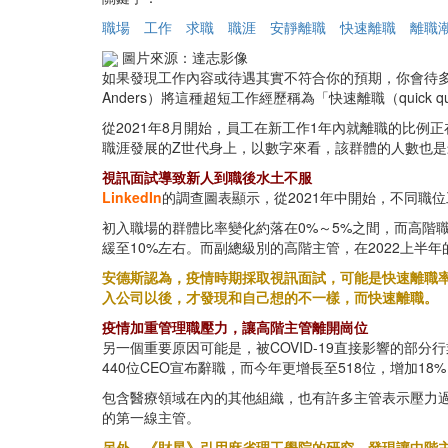
職場
工作
求職
職涯
安靜離職
快速離職
離職
圖片來源：達志影像
如果發現工作內容或待遇其實不符合你的預期，你會待
Anders）將這種超短工作經歷稱為「快速離職（quick qui
從2021年8月開始，員工在新工作1年內就離職的比例
職涯發展的Z世代身上，以數字來看，該群體的人數也
視訊面試導致新人到職後水土不服
LinkedIn
的調查圖表顯示，從2021年中開始，不同職
初入職場的群體比率變化約落在0%～5%之間，而高階職
緩至10%左右。而副總級別的高階主管，在2022上半年
安德斯認為，疫情時期採取視訊面試，可能是快速離職
入公司以後，才發現和自己想的不一樣，而快速離職。
疫情加重管理職壓力，讓高階主管離開崗位
另一個重要原因可能是，被COVID-19直接影響的部
440位CEO宣布辭職，而今年更增長至518位，增加
包含醫療領域在內的其他組織，也有許多主管表示壓力
的第一線主管。
另外，《財星》引用麻省理工學院的研究，發現讓中階主管離