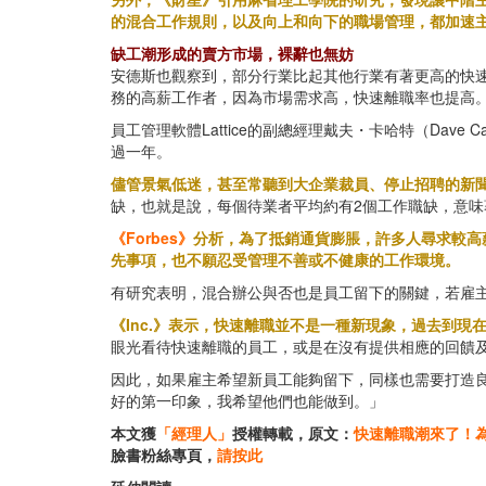
的混合工作規則，以及向上和向下的職場管理，都加速
缺工潮形成的賣方市場，裸辭也無妨
安德斯也觀察到，部分行業比起其他行業有著更高的快速
務的高薪工作者，因為市場需求高，快速離職率也提高
員工管理軟體Lattice的副總經理戴夫・卡哈特（Da
過一年。
儘管景氣低迷，甚至常聽到大企業裁員、停止招聘的新
缺，也就是說，每個待業者平均約有2個工作職缺，意
《Forbes》
分析，為了抵銷通貨膨脹，許多人尋求較高
先事項，也不願忍受管理不善或不健康的工作環境。
有研究表明，混合辦公與否也是員工留下的關鍵，若雇主
《Inc.》表示，快速離職並不是一種新現象，過去到
眼光看待快速離職的員工，或是在沒有提供相應的回饋
因此，如果雇主希望新員工能夠留下，同樣也需要打造
好的第一印象，我希望他們也能做到。」
本文獲
「經理人」
授權轉載，原文：
快速離職潮來了！
臉書粉絲專頁，
請按此