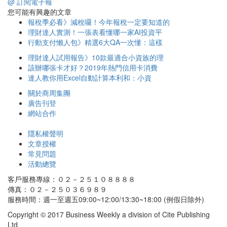
@ 訂閱電子報
您可能有興趣的文章
報稅季必看》減稅囉！今年報稅一定要知道的
理財達人實測！一張表看懂哪一家AI投資平
行動支付懶人包》精選6大QA一次懂：這樣
理財達人試用報告》10款最適合小資族的理
該辦哪張卡才好？2019年熱門信用卡消費
達人教你用Excel自動計算本利和：小資
關於商周集團
廣告刊登
網站合作
隱私權聲明
文章授權
常見問題
活動總覽
客戶服務專線：０２－２５１０８８８８
傳真：０２－２５０３６９８９
服務時間：週一至週五09:00~12:00/13:30~18:00 (例假日除外)
Copyright © 2017 Business Weekly a division of Cite Publishing
Ltd