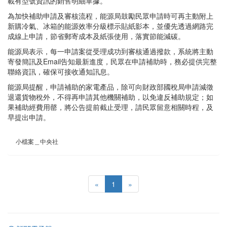
載有型號資訊的銷售明細單據。
為加快補助申請及審核流程，能源局鼓勵民眾申請時可再主動附上
新購冷氣、冰箱的能源效率分級標示貼紙影本，並優先透過網路完
成線上申請，節省郵寄成本及紙張使用，落實節能減碳。
能源局表示，每一申請案從受理成功到審核通過撥款，系統將主動
寄發簡訊及Email告知最新進度，民眾在申請補助時，務必提供完整
聯絡資訊，確保可接收通知訊息。
能源局提醒，申請補助的家電產品，除可向財政部國稅局申請減徵
退還貨物稅外，不得再申請其他機關補助，以免違反補助規定；如
果補助經費用罄，將公告提前截止受理，請民眾留意相關時程，及
早提出申請。
小檔案＿中央社
«
1
»