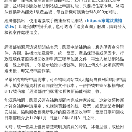
請，並將同步開啟補助網站線上申請功能，只要把住家冷氣、冰箱
汰舊換新為能效1級產品後，每台新機可獲新台幣3,000元補助。
經濟部指出，使用電腦或手機連至補助網站（
https://家電汰舊補
助.tw
）即能完成申辦手續，也可透過「進度查詢」服務，隨時登入
檢視案件處理進度。
經濟部能源局透過新聞稿表示，民眾申請補助前，應先備齊身分證
件、存摺、裝機地址電費單、統一發票、產品保證書或保固卡、行
政院環保署廢四機回收聯單第三聯等佐證文件，再進入補助網站點
選「線上申請」，依指示驗證手機號碼、掃拍上傳文件及填寫資料
送出後，即完成申請作業。
民眾如有郵寄申請需求，可至補助網站或4大超商自費列印專用申請
表，填妥所需資料後連同佐證文件影本，一併掛號郵寄至板橋郵政
8-17號信箱「經濟部住宅家電汰舊換新節能補助」收。
能源局強調，民眾必須在補助期間內完成住家冷氣、冰箱汰舊換新
才符合補助申請規定，包括購買新機的統一發票，或是請業者到府
安裝後、協助回收舊機所取得的廢四機回收聯單，發票日期和回收
日期都應介於112年1月1日至112年12月31日之間。
同時，統一發票上也要清楚載明所購買的冷氣、冰箱型號，或檢附