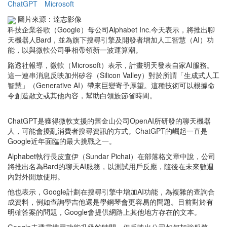
ChatGPT
Microsoft
圖片來源：達志影像
科技企業谷歌（Google）母公司Alphabet Inc.今天表示，將推出聊
天機器人Bard，並為旗下搜尋引擎及開發者增加人工智慧（AI）功
能，以與微軟公司爭相帶領新一波運算潮。
路透社報導，微軟（Microsoft）表示，計畫明天發表自家AI服務。
這一連串消息反映加州矽谷（Silicon Valley）對於所謂「生成式人工
智慧」（Generative AI）帶來巨變寄予厚望。這種技術可以根據命
令創造散文或其他內容，幫助白領族節省時間。
ChatGPT是獲得微軟支援的舊金山公司OpenAI所研發的聊天機器
人，可能會擾亂消費者搜尋資訊的方式。ChatGPT的崛起一直是
Google近年面臨的最大挑戰之一。
Alphabet執行長皮查伊（Sundar Pichai）在部落格文章中說，公司
將推出名為Bard的聊天AI服務，以測試用戶反應，隨後在未來數週
內對外開放使用。
他也表示，Google計劃在搜尋引擎中增加AI功能，為複雜的查詢合
成資料，例如查詢學吉他還是學鋼琴會更容易的問題。目前對於有
明確答案的問題，Google會提供網路上其他地方存在的文本。
Google未透露搜尋功能升級的時間，但反映出公司如何加強服務，