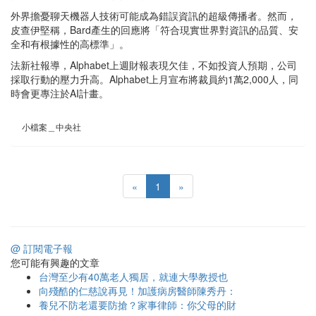
外界擔憂聊天機器人技術可能成為錯誤資訊的超級傳播者。然而，
皮查伊堅稱，Bard產生的回應將「符合現實世界對資訊的品質、安
全和有根據性的高標準」。
法新社報導，Alphabet上週財報表現欠佳，不如投資人預期，公司
採取行動的壓力升高。Alphabet上月宣布將裁員約1萬2,000人，同
時會更專注於AI計畫。
小檔案＿中央社
«
1
»
@ 訂閱電子報
您可能有興趣的文章
台灣至少有40萬老人獨居，就連大學教授也
向殘酷的仁慈說再見！加護病房醫師陳秀丹：
養兒不防老還要防搶？家事律師：你父母的財