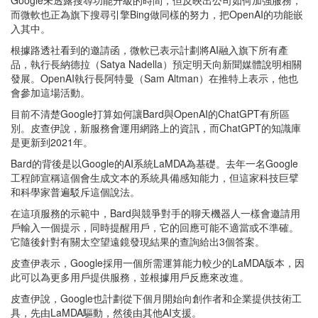
而微軟也正為旗下搜尋引擎Bing做同樣的努力，把OpenAI的功能嵌
入其中。
根據路透社看到的邀請函，微軟已表示計劃將AI融入旗下所有產
品，執行長納德拉（Satya Nadella）預定明天向新聞媒體說明相關
發展。OpenAI執行長阿特曼（Sam Altman）在推特上表示，他也
會參加這場活動。
目前不清楚Google打算如何讓Bard與OpenAI的ChatGPT有所區
別。皮查伊說，新服務會運用網路上的資訊，而ChatGPT的知識庫
是更新到2021年。
Bard的背後是以Google的AI系統LaMDA為基礎。去年一名Google
工程師宣稱這個會生成文本的系統具備感知能力，但這家科技巨擘
和科學家普遍駁斥這個說法。
在這項服務的示範中，Bard與競爭對手的聊天機器人一樣會邀請用
戶輸入一個提示，同時提醒用戶，它的回應可能不適當或不準確。
它隨後針對有關太空望遠鏡發現結果的查詢給出3個答案。
皮查伊表示，Google採用一個所需運算能力較少的LaMDA版本，因
此可以為更多用戶提供服務，並根據用戶反應來改進。
皮查伊說，Google也計劃從下個月開始向創作者和企業提供技術工
具，先由LaMDA驅動，然後由其他AI支援。