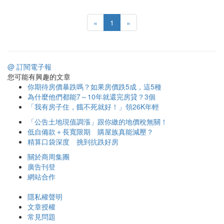
«
1
»
@ 訂閱電子報
您可能有興趣的文章
你期待房價暴跌嗎？如果房價跌5成，這5種
為什麼他們都能7～10年就還完房貸？3個
「我有房子住，餓不死就好！」領26K年輕
「公告土地現值調漲」跟你繳的地價稅無關！
低自備款＋長寬限期 購屋族真能減壓？
精算口袋深度 挑到抗跌好房
關於商周集團
廣告刊登
網站合作
隱私權聲明
文章授權
常見問題