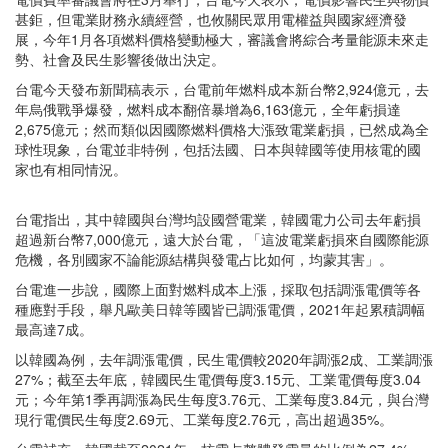
甚鉅，但電業財務永續經營，也攸關民眾用電權益與國家經濟發
展，今年1月各項燃料價格變動極大，審議會將綜合考量能源未來走
勢、社會及民生影響後做出決定。
台電今天發布新聞稿表示，台電前年燃料成本新台幣2,924億元，去
年烏俄戰爭爆發，燃料成本翻倍暴增為6,163億元，全年虧損達
2,675億元；然而類似因國際燃料價格大漲致電業虧損，已然成為全
球性現象，台電並非特例，包括法國、日本與韓國等使用核電的國
家也有相同情況。
台電指出，其中韓國與台灣均設國營電業，韓國電力公司去年虧損
超過新台幣7,000億元，遠大於台電，「這波電業虧損來自國際能源
危機，各別國家不論能源結構與發電占比如何，均蒙其害」。
台電進一步說，國際上面對燃料成本上漲，採取包括調漲電價等各
種應對手段，舉凡歐美日韓等國皆已調漲電價，2021年起累積調幅
最高達7成。
以韓國為例，去年調漲電價，民生電價較2020年調漲2成、工業調漲
27%；截至去年底，韓國民生電價每度3.15元、工業電價每度3.04
元；今年第1季再調漲為民生每度3.76元、工業每度3.84元，與台灣
現行電價民生每度2.69元、工業每度2.76元，高出超過35%。