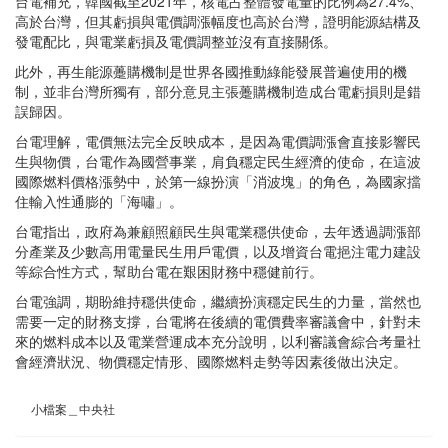
台電補充，韓國截至2021年，核電占整體發電量的比例為27.4%、
高於台灣，但其虧損與電價調漲幅度也高於台灣，證明能源結構及
發電配比，與電業虧損及電價調整並沒有直接關係。
此外，再生能源躉購機制是世界各國推動綠能發展普遍使用的機
制，並非台灣所獨有，部分意見主張躉購機制造成台電虧損則是錯
誤歸因。
台電理解，電價無法完全反映成本，是因為電價調漲會直接影響民
生與物價，台電作為國營事業，肩負穩定民生經濟的使命，在這波
國際燃料價格漲勢中，於第一線扮演「消波塊」的角色，為國家擋
住輸入性通膨的「海嘯」。
台電指出，政府為兼顧照顧民生與電業穩供使命，去年透過調漲部
分產業及少數高用電量民生用戶電價，以及增資台電挹注電力建設
等綜合性方式，幫助台電在艱困財務中穩健前行。
台電強調，期盼維持穩供使命，繼續扮演穩定民生的力量，當然也
需要一定的財務支撐，台電將在後續的電價費率審議會中，針對未
來的燃料成本以及電業營運成本充分說明，以利審議會綜合考量社
會經濟狀況、物價穩定情形、國際燃料走勢等因素後做出決定。
小檔案＿中央社