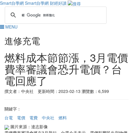
Smart自學網
Smart自學網 財經好讀
MENU
進修充電
燃料成本節節漲，3月電價
費率審議會恐升電價？台
電回應了
撰文者：中央社 更新時間：2023-02-13
瀏覽數：6,599
關鍵字：
台電
電價
電費
中央社
燃料
圖片來源：達志影像
電價費率審議會將在3月舉行，台電今天表示，電價影響民生與物價