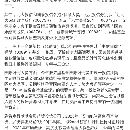
ETF。
其中，元大投信和國泰投信各抱回2項大獎，元大投信分別以「期元
大S&P原油反1（00673R）」 以及「元大美債20年 （00679B）」2
檔基金，奪下期貨及槓反類和債券類獎項。國泰投信則憑藉「國泰
永續高股息（00878）」和「國泰費城半導體（00830）」兩檔基金
分別贏得國內原型類及海外原型類獎項。
ETF最後一席創新類（非債券）獎項則由中信投信以「中信關鍵半
導體（00891）基金 」抱回。至於債券創新類獎項，因參與評選基
金數量偏低，各項量化數據表現平淡，且產品設計等質化條件創新
程度未獲得評審認同，今年再度從缺。
團隊研究大獎方面，今年股票型基金團隊研究獎由統一投信獲獎，
固定收益型基金團隊研究獎則是由復華投信掄元。這2家投信研究團
隊功力深厚，長期培植孕育國內研究人才，努力獲得評審肯定，也
是「Smart智富台灣基金獎」的獲獎常客，統一投信為第5度奪獎，
復華投信則是第6度獲得固定收益型團隊研究獎，兩家本土投信以投
入龐大的投研資源和人才育成，在此次評選中獲得評審的一致認同
與肯定。
為肯定得獎基金與得獎投信公司，2023年「Smart智富台灣基金
獎」頒獎典禮將於3月20日舉辦。《Smart智富》月刊社長林正峰指
出，2022年市場嚴峻，高度挑戰基金經理人操盤功力，今年的得獎