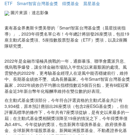
ETF
Smart智富台灣基金獎
得獎基金
晨星基金
圖片來源：達志影像
素有基金界奧斯卡獎美譽的「Smart智富台灣基金獎（晨星技術指
導）」，2023年得獎名單公布！今年總計將頒發26座獎項，包括19
座主動式基金獎項、5座指數股票型基金（ETF）獎項，以及2座團
隊研究獎。
2022年是金融市場極具挑戰的一年，通膨暴漲、聯準會鷹派升息、
俄烏戰爭爆發，讓全球金融市場陷入半世紀以來最艱困的處境。風
雲變色的2022年，更考驗基金經理人在逆風中能否穩健前行，維持
中、長期基金績效不墜、成為長勝贏家。今年Smart智富台灣基金獎
贏家，2022年績效仍平均勝出指標指數近5個百分點，更有6檔冠軍
基金近3年新台幣年化報酬率維持在雙位數的好表現。
在主動式基金獎項部分，今年符合評選資格的主動式基金共計有
3,934檔，原本預計應頒出26座獎項（包含2座ESG基金獎），但在
評審高標準的條件下，今年共有7座獎項從缺，是有史以來最多的一
屆；在主動式基金獎相關獎項降至19座的情況之下，今年得獎率僅
為0.48%。今年從缺的獎項，包含新興市場債券基金、政府債券基
金、全球新興市場股票基金、新興歐洲股票基金、不動產證券化基