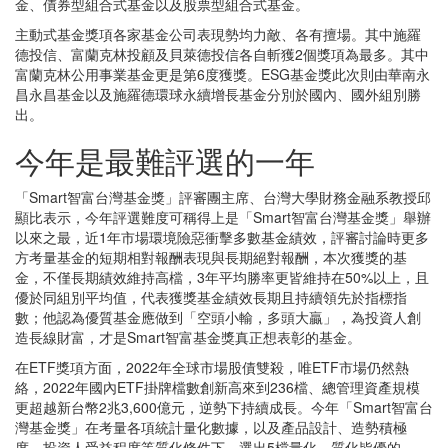
金、債券型組合式基金以及股票型組合式基金。
主動式基金獎項各家基金公司表現勢均力敵、各有擅場。其中施羅
德投信、富蘭克林投顧及貝萊德投信各自斬獲2個獎項為最多。其中
富蘭克林公用事業基金更是第6度獲獎。ESG基金獎此次則由華南永
昌永昌基金以及施羅德環球永續增長基金分別於國內、國外組別勝
出。
今年是最難評選的一年
「Smart智富台灣基金獎」評審團主席、台灣大學財務金融系教授邱
顯比表示，今年評選難度可稱得上是「Smart智富台灣基金獎」舉辦
以來之最，近1年市場環境險惡衝擊多數基金績效，評審討論時更多
方考量基金的短期相對報酬表現與長期絕對報酬，本次獲獎的基
金，不僅長期績效維持高檔，3年平均勝率更皆維持在50%以上，且
優於同組別平均值，代表獲獎基金績效長期且持續領先於指標指
數；他認為優質基金應做到「空頭小輸，多頭大贏」，為投資人創
造長線財富，才是Smart智富基金獎真正想表彰的基金。
在ETF獎項方面，2022年全球市場股債雙殺，唯ETF市場仍然熱
絡，2022年國內ETF掛牌檔數創新高來到236檔、總管理資產規模
更超越新台幣2兆3,600億元，逆勢下持續成長。今年「Smart智富台
灣基金獎」在考量各項統計量化數據，以及產品設計、造勢積極
度、投資人受益程度等質化條件下，選出5檔量化、質化皆優的