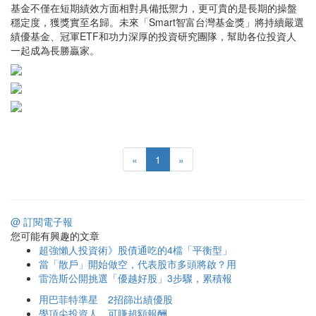
基金不僅在短期績效方面相對具備抵禦力，更可貴的是長期的操盤
穩定度，獲獎實至名歸。未來「Smart智富台灣基金獎」將持續嚴選
績優基金、冠軍ETF和功力深厚的投資研究團隊，幫助各位投資人
一起成為長勝贏家。
«
1
»
@ 訂閱電子報
您可能有興趣的文章
超強懶人投資術》股債通吃的4檔「平衡型」
當「散戶」開始做空，代表股市多頭將啟？用
雷浩斯公開挑選「優越好股」3步驟，累積報
用巴菲特準星 2招篩出績優股
學頂尖投資人 可賺超額報酬